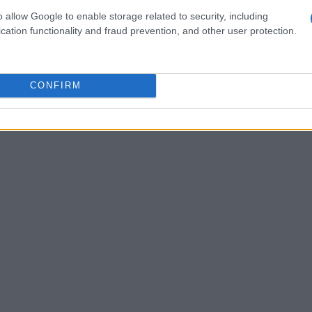
commissari hanno evidenziato che esiste ormai
o allow Google to enable storage related to security, including
sodi di contatto fisico e che la
cation functionality and fraud prevention, and other user protection.
e applicata con rigore per tutelare marshall
CONFIRM