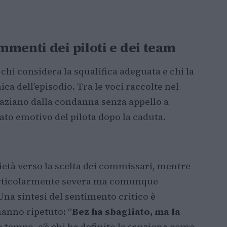
menti dei piloti e dei team
 chi considera la squalifica adeguata e chi la
ca dell’episodio. Tra le voci raccolte nel
aziano dalla condanna senza appello a
ato emotivo del pilota dopo la caduta.
ietà verso la scelta dei commissari, mentre
particolarmente severa ma comunque
Una sintesi del sentimento critico è
hanno ripetuto: “
Bez ha sbagliato, ma la
so tempo, c’è chi ha definito la sanzione come