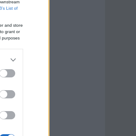
 downstream
B’s List of
er and store
to grant or
ed purposes