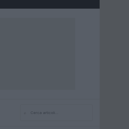
⌕
Cerca