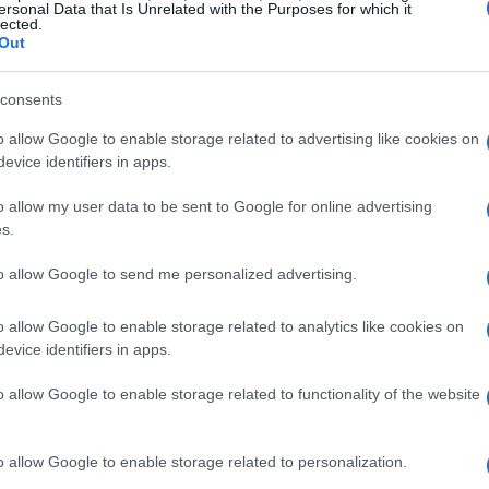
o tra colleghi, team e membri della direzione
ersonal Data that Is Unrelated with the Purposes for which it
lected.
dente significativo avvenuto nel
Qatar 2026
Out
to con la retrocessione di
6
posizioni in
ltro pilota.
consents
o allow Google to enable storage related to advertising like cookies on
ica e contesto disciplinare
evice identifiers in apps.
o allow my user data to be sent to Google for online advertising
to che, sebbene la frustrazione post-
s.
giustificare un contatto fisico rivolto al
to allow Google to send me personalized advertising.
inea il principio di rispetto verso gli ufficiali
di condotta per la sicurezza dell’evento. In
o allow Google to enable storage related to analytics like cookies on
o la condotta come un’azione pregiudizievole
evice identifiers in apps.
cando la sanzione anche come deterrente
o allow Google to enable storage related to functionality of the website
o allow Google to enable storage related to personalization.
 2026
quando Aleix Espargaró ricevette la