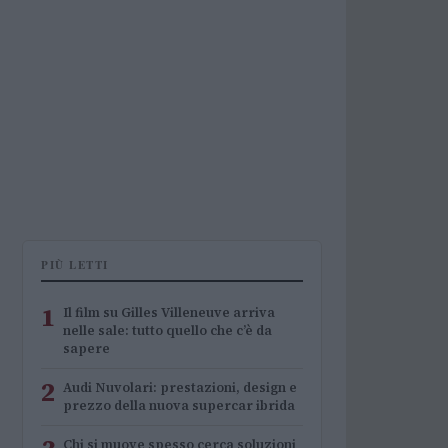
PIÙ LETTI
1
Il film su Gilles Villeneuve arriva
nelle sale: tutto quello che c’è da
sapere
2
Audi Nuvolari: prestazioni, design e
prezzo della nuova supercar ibrida
Chi si muove spesso cerca soluzioni