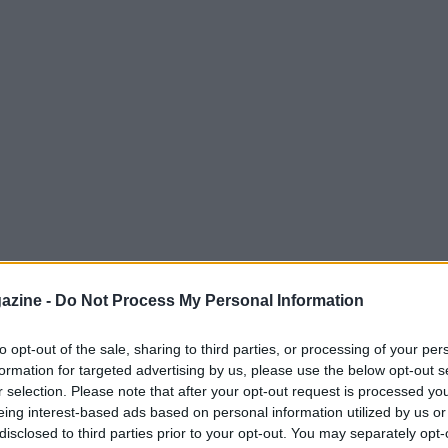
azine -
Do Not Process My Personal Information
 Gran Premio della
Repubblica Ceca
a Brno è
end, oscurando persino altri sviluppi della
to opt-out of the sale, sharing to third parties, or processing of your per
formation for targeted advertising by us, please use the below opt-out s
e 18:30, la notizia riguarda un episodio
r selection. Please note that after your opt-out request is processed y
ui il pilota dell’
Aprilia
è stato protagonista
eing interest-based ads based on personal information utilized by us or
l mentre la sua moto veniva recuperata.
disclosed to third parties prior to your opt-out. You may separately opt-