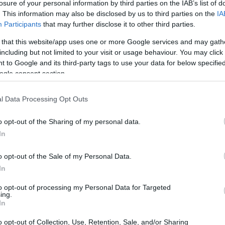
losure of your personal information by third parties on the IAB’s list of
. This information may also be disclosed by us to third parties on the
IA
Participants
that may further disclose it to other third parties.
 that this website/app uses one or more Google services and may gath
including but not limited to your visit or usage behaviour. You may click 
 to Google and its third-party tags to use your data for below specifi
ogle consent section.
l Data Processing Opt Outs
o opt-out of the Sharing of my personal data.
In
o opt-out of the Sale of my Personal Data.
In
to opt-out of processing my Personal Data for Targeted
ing.
In
to all’esclusione del numero 72 dalla gara
o opt-out of Collection, Use, Retention, Sale, and/or Sharing