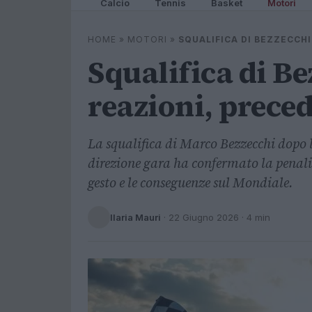
Calcio
Tennis
Basket
Motori
HOME
»
MOTORI
»
SQUALIFICA DI BEZZECCH
Squalifica di Be
reazioni, prece
La squalifica di Marco Bezzecchi dopo l
direzione gara ha confermato la penal
gesto e le conseguenze sul Mondiale.
Ilaria Mauri
·
22 Giugno 2026
· 4 min