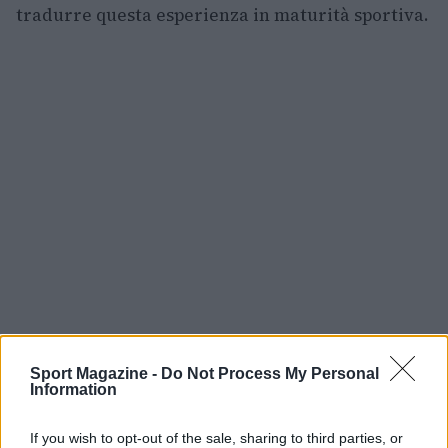
tradurre questa esperienza in maturità sportiva.
Sport Magazine -
Do Not Process My Personal
Information
AUTORE
If you wish to opt-out of the sale, sharing to third parties, or