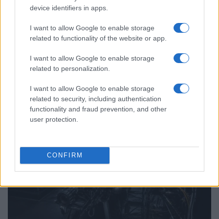
device identifiers in apps.
I want to allow Google to enable storage
related to functionality of the website or app.
Auto in fiamme: procedura sicura, errori da evitare
I want to allow Google to enable storage
ed estintore a bordo
related to personalization.
Ilaria Mauri · 7 Ago 2026
I want to allow Google to enable storage
MOTORI
related to security, including authentication
functionality and fraud prevention, and other
user protection.
CONFIRM