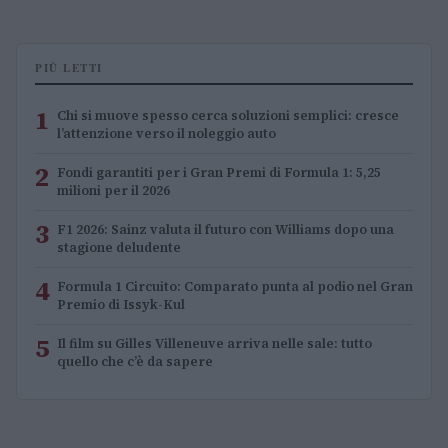
PIÙ LETTI
1
Chi si muove spesso cerca soluzioni semplici: cresce
l’attenzione verso il noleggio auto
2
Fondi garantiti per i Gran Premi di Formula 1: 5,25
milioni per il 2026
3
F1 2026: Sainz valuta il futuro con Williams dopo una
stagione deludente
4
Formula 1 Circuito: Comparato punta al podio nel Gran
Premio di Issyk-Kul
5
Il film su Gilles Villeneuve arriva nelle sale: tutto
quello che c’è da sapere