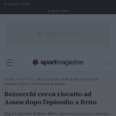
Salta al contenuto
8 Agosto 2026
8 Agosto 2026
⌕
⌕
×
HOME
»
MOTORI
»
BEZZECCHI CERCA RISCATTO AD
Cerca
ASSEN DOPO L’EPISODIO A BRNO
Bezzecchi cerca riscatto ad
Assen dopo l’episodio a Brno
Dopo l'episodio di Brno Marco Bezzecchi si scusa e punta