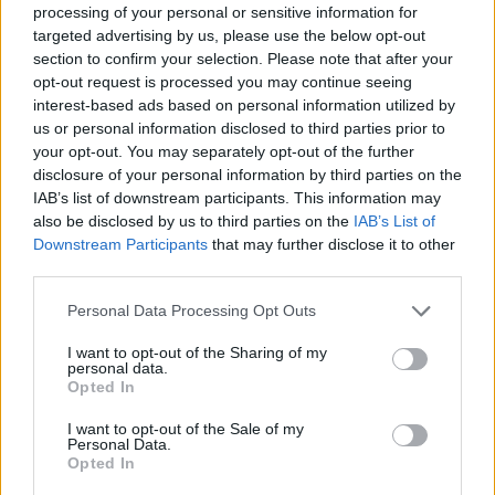
Francesca Lombardi
processing of your personal or sensitive information for
targeted advertising by us, please use the below opt-out
Francesca Lombardi, fiorentina, prese appunti
section to confirm your selection. Please note that after your
tecnici dal primo box di un circuito toscano e
opt-out request is processed you may continue seeing
da allora firma approfondimenti sui motori. In
interest-based ads based on personal information utilized by
redazione sostiene un approccio metodico
us or personal information disclosed to third parties prior to
alle prove su pista, cura il format 'tecnica e
your opt-out. You may separately opt-out of the further
cronaca' e conserva i fogli di appunti del
disclosure of your personal information by third parties on the
debutto tecnico in autodromo.
IAB’s list of downstream participants. This information may
also be disclosed by us to third parties on the
IAB’s List of
Downstream Participants
that may further disclose it to other
third parties.
Please note that this website/app uses one or more Google
Personal Data Processing Opt Outs
services and may gather and store information including but
not limited to your visit or usage behaviour. You may click to
I want to opt-out of the Sharing of my
personal data.
grant or deny consent to Google and its third-party tags to
Opted In
use your data for below specified purposes in below Google
consent section.
I want to opt-out of the Sale of my
Personal Data.
Opted In