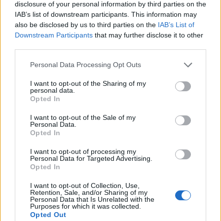
disclosure of your personal information by third parties on the
IAB’s list of downstream participants. This information may
also be disclosed by us to third parties on the
IAB’s List of
Downstream Participants
that may further disclose it to other
third parties.
Please note that this website/app uses one or more Google
Personal Data Processing Opt Outs
Pesce d’Aprile, i migliori scherzi nel
services and may gather and store information including but
mondo dello sport: da Balotelli a Hamilton
not limited to your visit or usage behaviour. You may click to
I want to opt-out of the Sharing of my
personal data.
grant or deny consent to Google and its third-party tags to
I più famosi scherzi e Pesce d'Aprile avvenuti nel mondo
Opted In
use your data for below specified purposes in below Google
dello sport.
consent section.
I want to opt-out of the Sale of my
Andrea Medda · 1 Apr 2021
Personal Data.
Opted In
I want to opt-out of processing my
Personal Data for Targeted Advertising.
Opted In
I want to opt-out of Collection, Use,
Retention, Sale, and/or Sharing of my
Personal Data that Is Unrelated with the
Purposes for which it was collected.
Opted Out