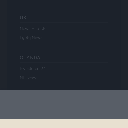
UK
News Hub UK
Lgbtq News
OLANDA
Investeren 24
NL Newz