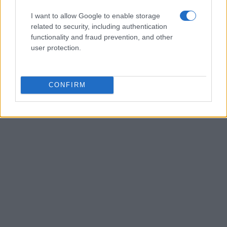
"Con i mezzi tecnici e fisici che possiede Mario doveva fare
I want to allow Google to enable storage
molto di più" sottolinea.
related to security, including authentication
Redazione Sport Magazine · 5 Dic 2020
functionality and fraud prevention, and other
user protection.
CONFIRM