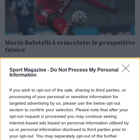
Mario Balotelli è svincolato: le prospettive
future
Scaduto il contratto che lo legava al Monza, Super Mario
resta in attesa di una nuova chiamata.
Sport Magazine -
Do Not Process My Personal
Redazione Sport Magazine · 1 Lug 2021
Information
CALCIO
If you wish to opt-out of the sale, sharing to third parties, or
processing of your personal or sensitive information for
targeted advertising by us, please use the below opt-out
section to confirm your selection. Please note that after your
opt-out request is processed you may continue seeing
interest-based ads based on personal information utilized by
us or personal information disclosed to third parties prior to
your opt-out. You may separately opt-out of the further