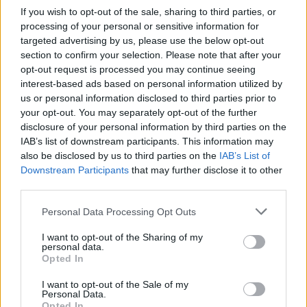
Redazione Sport Magazine · 28 Dic 2020
If you wish to opt-out of the sale, sharing to third parties, or
processing of your personal or sensitive information for
BASKET
targeted advertising by us, please use the below opt-out
section to confirm your selection. Please note that after your
opt-out request is processed you may continue seeing
interest-based ads based on personal information utilized by
us or personal information disclosed to third parties prior to
your opt-out. You may separately opt-out of the further
disclosure of your personal information by third parties on the
IAB’s list of downstream participants. This information may
also be disclosed by us to third parties on the
IAB’s List of
Downstream Participants
that may further disclose it to other
third parties.
Please note that this website/app uses one or more Google
Personal Data Processing Opt Outs
services and may gather and store information including but
Bulleri: “Messina punto di riferimento”
not limited to your visit or usage behaviour. You may click to
I want to opt-out of the Sharing of my
Il coach di Varese cercherà di fare lo sgambetto al suo
personal data.
grant or deny consent to Google and its third-party tags to
Opted In
mentore.
use your data for below specified purposes in below Google
consent section.
Redazione Sport Magazine · 4 Dic 2020
I want to opt-out of the Sale of my
Personal Data.
Opted In