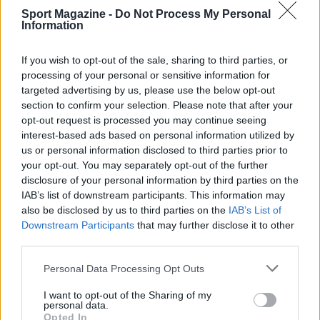
priorità dichiarata rimane la guarigione
Sport Magazine -
Do Not Process My Personal
completa prima di riprendere le competizioni,
Information
per evitare che un ritorno prematuro
If you wish to opt-out of the sale, sharing to third parties, or
comprometta la parte restante della stagione.
processing of your personal or sensitive information for
targeted advertising by us, please use the below opt-out
section to confirm your selection. Please note that after your
opt-out request is processed you may continue seeing
AUTORE
Ilaria Mauri
interest-based ads based on personal information utilized by
us or personal information disclosed to third parties prior to
Ilaria Mauri, bolognese, decise di seguire il
your opt-out. You may separately opt-out of the further
giornalismo sportivo dopo una notte al
disclosure of your personal information by third parties on the
Dall'Ara durante una partita decisiva: oggi
IAB’s list of downstream participants. This information may
coordina le pagine di competizioni e
also be disclosed by us to third parties on the
IAB’s List of
commenti. In redazione predilige reportage
Downstream Participants
that may further disclose it to other
sul campo e conserva il biglietto di quella
third parties.
partita come prova della svolta.
Please note that this website/app uses one or more Google
Personal Data Processing Opt Outs
services and may gather and store information including but
not limited to your visit or usage behaviour. You may click to
I want to opt-out of the Sharing of my
personal data.
grant or deny consent to Google and its third-party tags to
Opted In