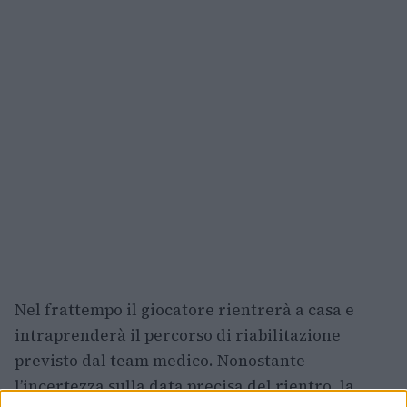
Nel frattempo il giocatore rientrerà a casa e
intraprenderà il percorso di riabilitazione
previsto dal team medico. Nonostante
l’incertezza sulla data precisa del rientro, la