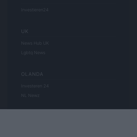
Investieren24
UK
News Hub UK
Lgbtq News
OLANDA
Investeren 24
NL Newz