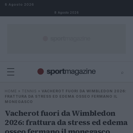
Salta al contenuto
8 Agosto 2026
8 Agosto 2026
⌕
⌕
×
HOME
»
TENNIS
»
VACHEROT FUORI DA WIMBLEDON 2026:
Cerca
FRATTURA DA STRESS ED EDEMA OSSEO FERMANO IL
MONEGASCO
Vacherot fuori da Wimbledon
2026: frattura da stress ed edema
osseo fermano il monegasco