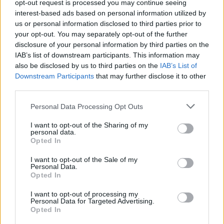
opt-out request is processed you may continue seeing
“assoluzione” a fronte di situazioni che, per la
interest-based ads based on personal information utilized by
legge e per le procedure coinvolte, non si
us or personal information disclosed to third parties prior to
prestano a definizioni così nette. Resta il fatto
your opt-out. You may separately opt-out of the further
disclosure of your personal information by third parties on the
che il successo sportivo al
Roland Garros
e il
IAB’s list of downstream participants. This information may
contenzioso extra campo hanno creato un
also be disclosed by us to third parties on the
IAB’s List of
binomio che richiede attenzione e, secondo
Downstream Participants
that may further disclose it to other
third parties.
alcuni osservatori del mondo del tennis, anche
scelte di comunicazione personali e strategiche.
Please note that this website/app uses one or more Google
Personal Data Processing Opt Outs
services and may gather and store information including but
not limited to your visit or usage behaviour. You may click to
I want to opt-out of the Sharing of my
personal data.
grant or deny consent to Google and its third-party tags to
Opted In
use your data for below specified purposes in below Google
AUTORE
Ilaria Mauri
consent section.
I want to opt-out of the Sale of my
Personal Data.
Ilaria Mauri, bolognese, decise di seguire il
Opted In
giornalismo sportivo dopo una notte al
Dall'Ara durante una partita decisiva: oggi
I want to opt-out of processing my
Personal Data for Targeted Advertising.
coordina le pagine di competizioni e
Opted In
commenti. In redazione predilige reportage