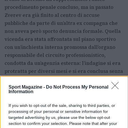
procedimento penale concluso, ma in passato
Zverev era già finito al centro di accuse
pubbliche da parte di un’altra ex compagna che
non aveva però sporto denuncia formale. Quella
vicenda era stata affrontata sul piano sportivo
con un’inchiesta interna promossa dall’organo
responsabile del circuito professionistico,
condotta da un’agenzia esterna: l’indagine si era
protratta per diversi mesi e si era conclusa senza
elementi sufficienti per spiegare una violazione
delle norme disciplinari.
Sport Magazine -
Do Not Process My Personal
Information
In entrambi i casi, la complessità giuridica e
If you wish to opt-out of the sale, sharing to third parties, or
procedurale ha spesso creato confusione
processing of your personal or sensitive information for
nell’informazione pubblica, con semplificazioni
targeted advertising by us, please use the below opt-out
che hanno alternato etichette come “condanna” e
section to confirm your selection. Please note that after your