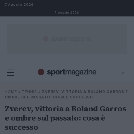
Salta al contenuto
7 Agosto 2026
7 Agosto 2026
⌕
⌕
×
HOME
»
TENNIS
»
ZVEREV, VITTORIA A ROLAND GARROS E
Cerca
OMBRE SUL PASSATO: COSA È SUCCESSO
Zverev, vittoria a Roland Garros
e ombre sul passato: cosa è
successo