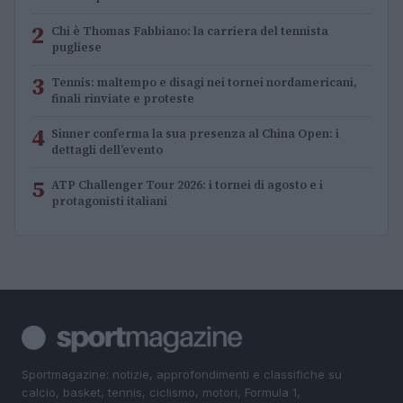
2
Chi è Thomas Fabbiano: la carriera del tennista
pugliese
3
Tennis: maltempo e disagi nei tornei nordamericani,
finali rinviate e proteste
4
Sinner conferma la sua presenza al China Open: i
dettagli dell’evento
5
ATP Challenger Tour 2026: i tornei di agosto e i
protagonisti italiani
Sportmagazine: notizie, approfondimenti e classifiche su
calcio, basket, tennis, ciclismo, motori, Formula 1,