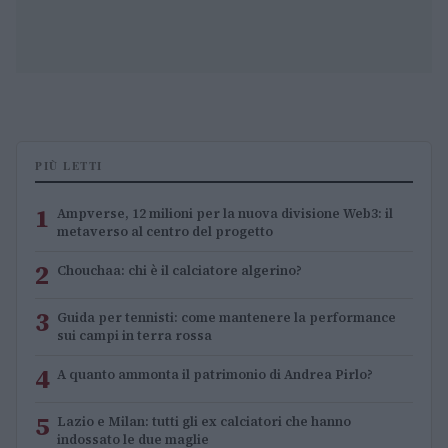
PIÙ LETTI
1
Ampverse, 12 milioni per la nuova divisione Web3: il
metaverso al centro del progetto
2
Chouchaa: chi è il calciatore algerino?
3
Guida per tennisti: come mantenere la performance
sui campi in terra rossa
4
A quanto ammonta il patrimonio di Andrea Pirlo?
5
Lazio e Milan: tutti gli ex calciatori che hanno
indossato le due maglie