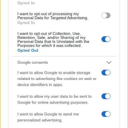
Opted In
I want to opt-out of processing my
Personal Data for Targeted Advertising.
Opted In
I want to opt-out of Collection, Use,
Retention, Sale, and/or Sharing of my
Personal Data that Is Unrelated with the
Purposes for which it was collected.
Opted Out
Google consents
Inter-Roma 5-2, lautaro e thuram
protagonisti e chivu elogia la
I want to allow Google to enable storage
determinazione
related to advertising like cookies on web or
device identifiers in apps.
Inter batte Roma 5-2 il 05/04/2026: la coppia Lautaro-
Martinez/Thuram torna decisiva e il tecnico esalta la
I want to allow my user data to be sent to
reazione nella ripresa
Google for online advertising purposes.
Francesca Galli · 6 Apr 2026
I want to allow Google to send me
BASKET
personalized advertising.