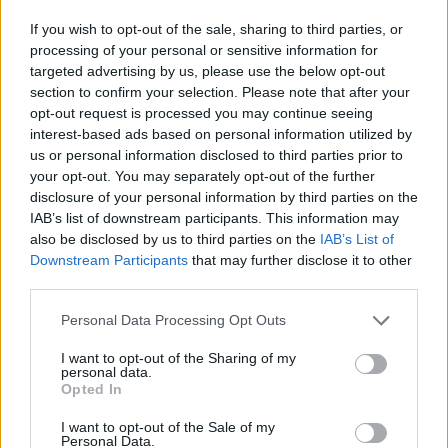
MOTORI
If you wish to opt-out of the sale, sharing to third parties, or
processing of your personal or sensitive information for
targeted advertising by us, please use the below opt-out
section to confirm your selection. Please note that after your
opt-out request is processed you may continue seeing
interest-based ads based on personal information utilized by
us or personal information disclosed to third parties prior to
your opt-out. You may separately opt-out of the further
disclosure of your personal information by third parties on the
IAB’s list of downstream participants. This information may
also be disclosed by us to third parties on the
IAB’s List of
Guida a Spa-Francorchamps: storia, nomi
Downstream Participants
that may further disclose it to other
delle curve e record del Gran Premio del
third parties.
Belgio
Please note that this website/app uses one or more Google
Un viaggio tra le curve leggendarie, i record di Bottas e
Personal Data Processing Opt Outs
services and may gather and store information including but
Hamilton e suggerimenti pratici per vivere il weekend a Spa-
not limited to your visit or usage behaviour. You may click to
I want to opt-out of the Sharing of my
Francorchamps
personal data.
grant or deny consent to Google and its third-party tags to
Opted In
Francesca Galli · 6 Apr 2026
use your data for below specified purposes in below Google
consent section.
I want to opt-out of the Sale of my
CALCIO
Personal Data.