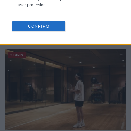
user protection.
CONFIRM
Masters 1000 canadese: Shelton supera Brooksby e
avanza al terzo turno
Andrea Conforti · 6 Ago 2026
TENNIS