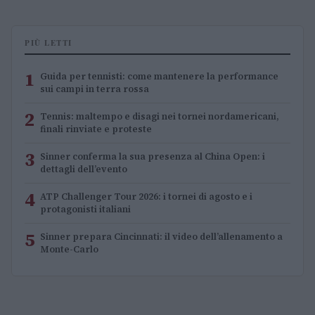
PIÙ LETTI
1
Guida per tennisti: come mantenere la performance
sui campi in terra rossa
2
Tennis: maltempo e disagi nei tornei nordamericani,
finali rinviate e proteste
3
Sinner conferma la sua presenza al China Open: i
dettagli dell’evento
4
ATP Challenger Tour 2026: i tornei di agosto e i
protagonisti italiani
5
Sinner prepara Cincinnati: il video dell’allenamento a
Monte-Carlo