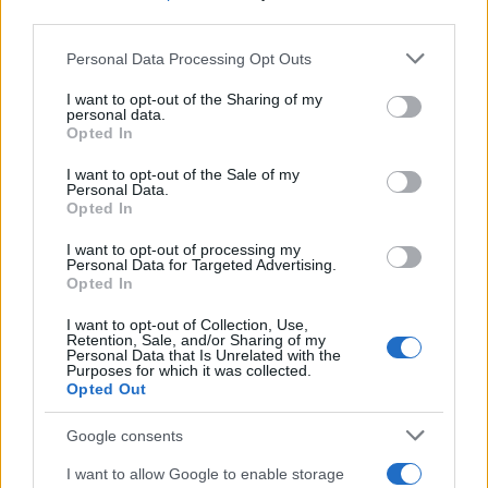
Francesca Galli, fiorentina con formazione
third parties.
bancaria, prese la decisione di cambiare
carriera dopo un convegno a Palazzo
Please note that this website/app uses one or more Google
Personal Data Processing Opt Outs
Vecchio: oggi cura analisi di mercati e
services and may gather and store information including but
colonne su risparmio e investimenti. In
not limited to your visit or usage behaviour. You may click to
I want to opt-out of the Sharing of my
personal data.
redazione propone linee editoriali attente alla
grant or deny consent to Google and its third-party tags to
Opted In
trasparenza e conserva l'agenda del primo
use your data for below specified purposes in below Google
impiego in banca.
consent section.
I want to opt-out of the Sale of my
Personal Data.
Opted In
I want to opt-out of processing my
Personal Data for Targeted Advertising.
Opted In
I want to opt-out of Collection, Use,
Retention, Sale, and/or Sharing of my
Personal Data that Is Unrelated with the
Purposes for which it was collected.
Opted Out
Google consents
I want to allow Google to enable storage