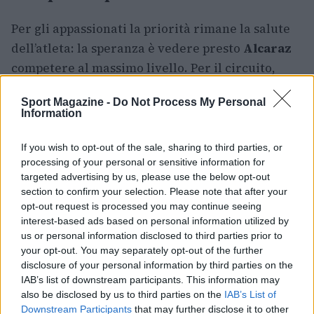
Per gli appassionati la priorità rimane la salute
dell’atleta: la speranza è vedere presto
Alcaraz
competere al massimo livello. Per il circuito,
l’assenza di un nome di riferimento come il suo
Sport Magazine -
Do Not Process My Personal
rappresenta una sfida in termini di attrattiva,
Information
ma è anche un richiamo alla profondità del tour
che spesso offre sorprese e nuove stelle pronte a
If you wish to opt-out of the sale, sharing to third parties, or
processing of your personal or sensitive information for
emergere. Restano attesi ulteriori bollettini
targeted advertising by us, please use the below opt-out
ufficiali dallo staff e aggiornamenti sulle
section to confirm your selection. Please note that after your
condizioni che determineranno la data del
opt-out request is processed you may continue seeing
interest-based ads based on personal information utilized by
rientro.
us or personal information disclosed to third parties prior to
your opt-out. You may separately opt-out of the further
disclosure of your personal information by third parties on the
IAB’s list of downstream participants. This information may
AUTORE
Francesca Galli
also be disclosed by us to third parties on the
IAB’s List of
Downstream Participants
that may further disclose it to other