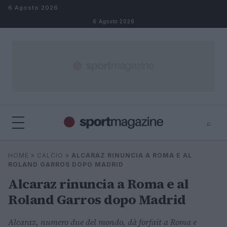
Salta al contenuto
6 Agosto 2026
6 Agosto 2026
⌕
⌕
×
HOME
»
CALCIO
»
ALCARAZ RINUNCIA A ROMA E AL
Cerca
ROLAND GARROS DOPO MADRID
Alcaraz rinuncia a Roma e al
Roland Garros dopo Madrid
Alcaraz, numero due del mondo, dà forfait a Roma e