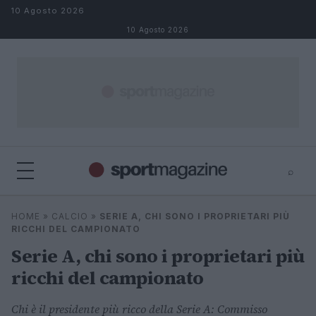
Salta al contenuto
10 Agosto 2026
10 Agosto 2026
⌕
⌕
×
HOME
»
CALCIO
»
SERIE A, CHI SONO I PROPRIETARI PIÙ
Cerca
RICCHI DEL CAMPIONATO
Serie A, chi sono i proprietari più
ricchi del campionato
Chi è il presidente più ricco della Serie A: Commisso