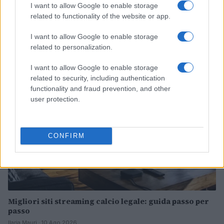
I want to allow Google to enable storage
related to functionality of the website or app.
Svezia in pista a Saas-Fee: Hector e Nyberg pronte per
la nuova stagione
I want to allow Google to enable storage
Francesca Lombardi · 10 Ago 2026
related to personalization.
CALCIO
I want to allow Google to enable storage
related to security, including authentication
functionality and fraud prevention, and other
user protection.
CONFIRM
Migliori siti streaming calcio legale: guida passo per
passo
Ilaria Mauri · 10 Ago 2026