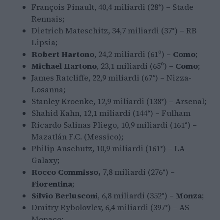
François Pinault, 40,4 miliardi (28°) – Stade
Rennais;
Dietrich Mateschitz, 34,7 miliardi (37°) – RB
Lipsia;
Robert Hartono
, 24,2 miliardi (61º) –
Como
;
Michael Hartono
, 23,1 miliardi (65º) –
Como
;
James Ratcliffe, 22,9 miliardi (67°) – Nizza-
Losanna;
Stanley Kroenke, 12,9 miliardi (138°) – Arsenal;
Shahid Kahn, 12,1 miliardi (144°) – Fulham
Ricardo Salinas Pliego, 10,9 miliardi (161°) –
Mazatlán F.C. (Messico);
Philip Anschutz, 10,9 miliardi (161°) – LA
Galaxy;
Rocco Commisso,
7,8 miliardi (276°) –
Fiorentina
;
Silvio Berlusconi
, 6,8 miliardi (352°) –
Monza
;
Dmitry Rybolovlev, 6,4 miliardi (397°) – AS
Monaco;