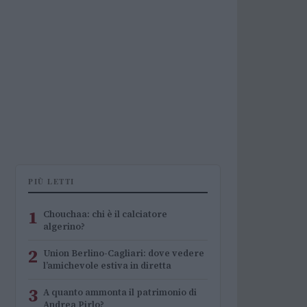
PIÙ LETTI
1
Chouchaa: chi è il calciatore
algerino?
2
Union Berlino-Cagliari: dove vedere
l’amichevole estiva in diretta
3
A quanto ammonta il patrimonio di
Andrea Pirlo?