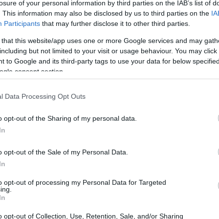
losure of your personal information by third parties on the IAB’s list of
 si giocherà a Houston e promette di essere un
. This information may also be disclosed by us to third parties on the
IA
Participants
that may further disclose it to other third parties.
 luce dell’ultimo confronto tra le due
 that this website/app uses one or more Google services and may gath
including but not limited to your visit or usage behaviour. You may click 
 to Google and its third-party tags to use your data for below specifi
ogle consent section.
l Data Processing Opt Outs
o opt-out of the Sharing of my personal data.
In
o opt-out of the Sale of my Personal Data.
In
to opt-out of processing my Personal Data for Targeted
ing.
In
o opt-out of Collection, Use, Retention, Sale, and/or Sharing