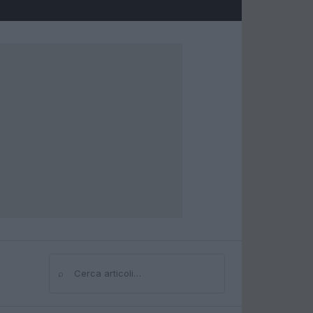
⌕
Cerca