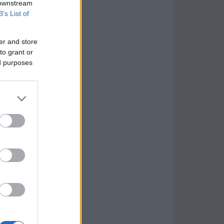
 downstream
B’s List of
er and store
to grant or
ed purposes