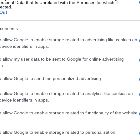
ersonal Data that Is Unrelated with the Purposes for which it
lected.
Out
pronta, ma serve attenzione”
consents
 nella sua squadra, ma ha anche messo in
o allow Google to enable storage related to advertising like cookies on
el match. “Per la partita con il Giappone ci
evice identifiers in apps.
anche emotivamente”, ha dichiarato il
o allow my user data to be sent to Google for online advertising
reparati a tutto ciò che può accadere in una
s.
upplementari, rigori. Ci siamo preparati per
to allow Google to send me personalized advertising.
o allow Google to enable storage related to analytics like cookies on
 una squadra forte e intelligente, capace di
evice identifiers in apps.
nazione diretta. “Credo che la squadra sia
o allow Google to enable storage related to functionality of the website
iunto. “E’ una partita a eliminazione diretta e
ocatori intelligenti sotto questo aspetto.”
o allow Google to enable storage related to personalization.