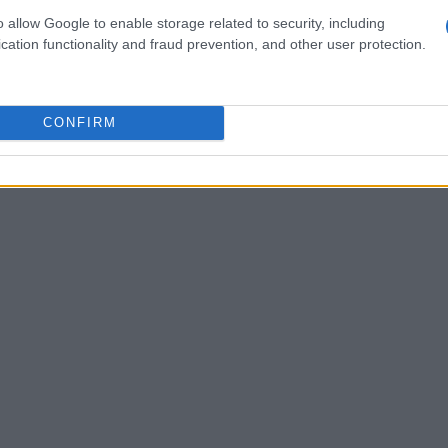
o allow Google to enable storage related to security, including
cation functionality and fraud prevention, and other user protection.
 di Ancelotti riguarda la condizione di
penso che abbia fatto molti progressi
ecnico. “È un peccato che non abbia potuto
CONFIRM
 stato con noi. Ma ovviamente può giocare più
sto della partita e da come si svilupperà.”