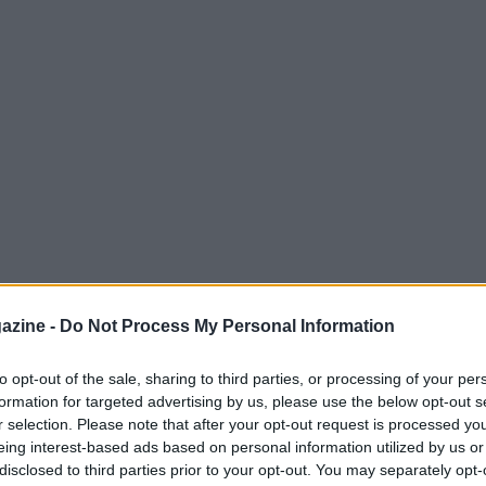
azine -
Do Not Process My Personal Information
to opt-out of the sale, sharing to third parties, or processing of your per
formation for targeted advertising by us, please use the below opt-out s
 sedicesimi di finale e una delle partite più
r selection. Please note that after your opt-out request is processed y
ne.
Carlo Ancelotti
, tecnico della selezione
eing interest-based ads based on personal information utilized by us or
disclosed to third parties prior to your opt-out. You may separately opt-
 match, sottolineando l’importanza strategica