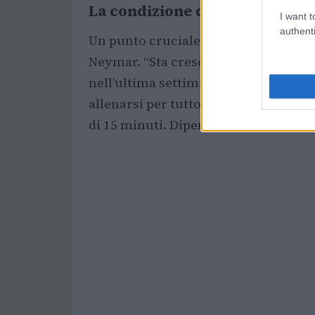
La condizione di Neymar
I want t
authenti
Un punto cruciale delle dichiarazioni
Neymar. “Sta crescendo molto bene, 
nell’ultima settimana”, ha detto il t
allenarsi per tutto il tempo in cui è
di 15 minuti. Dipende molto dal conte