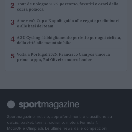
2
Tour de Pologne 2026: percorso, favoriti e orari della
corsa polacca
3
America’s Cup a Napoli: guida alle regate preliminari
e alle basi dei team
4
AGU Cycling: l’abbigliamento perfetto per ogni ciclista,
dalla città alla mountain bike
5
Volta a Portugal 2026: Francisco Campos vince la
prima tappa, Rui Oliveira nuovo leader
Sportmagazine: notizie, approfondimenti e classifiche su
calcio, basket, tennis, ciclismo, motori, Formula 1,
MotoGP e Olimpiadi. Le ultime news dalle competizioni