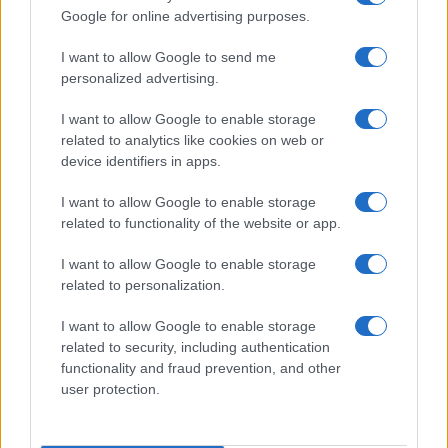
Google for online advertising purposes.
Continua a leggere
I want to allow Google to send me
personalized advertising.
CICLISMO
I want to allow Google to enable storage
related to analytics like cookies on web or
device identifiers in apps.
I want to allow Google to enable storage
related to functionality of the website or app.
I want to allow Google to enable storage
related to personalization.
I want to allow Google to enable storage
related to security, including authentication
functionality and fraud prevention, and other
Volata nel ciclismo: treno, lanciata e ultimo sprint
user protection.
senza errori
Ilaria Mauri · 8 Ago 2026