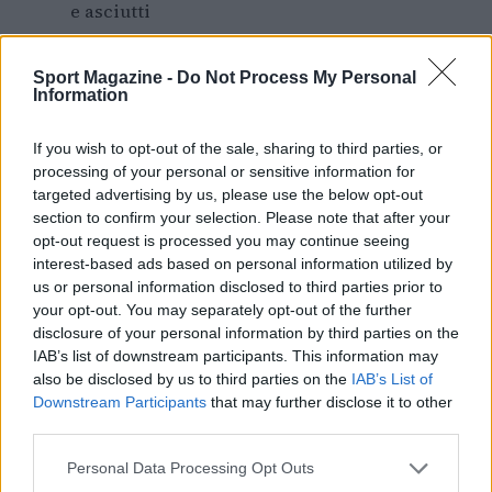
e asciutti
Con i guanti da ciclismo autunno-inverno EKOI,
Sport Magazine -
Do Not Process My Personal
puoi continuare a pedalare con comfort e
Information
sicurezza, affrontando le sfide del freddo con la
If you wish to opt-out of the sale, sharing to third parties, or
massima tranquillità. Scopri la gamma completa
processing of your personal or sensitive information for
e trova il modello perfetto per le tue esigenze.
targeted advertising by us, please use the below opt-out
section to confirm your selection. Please note that after your
opt-out request is processed you may continue seeing
interest-based ads based on personal information utilized by
AUTORE
us or personal information disclosed to third parties prior to
Ilaria Mauri
your opt-out. You may separately opt-out of the further
disclosure of your personal information by third parties on the
Ilaria Mauri, bolognese, decise di seguire il
IAB’s list of downstream participants. This information may
giornalismo sportivo dopo una notte al
also be disclosed by us to third parties on the
IAB’s List of
Dall'Ara durante una partita decisiva: oggi
Downstream Participants
that may further disclose it to other
coordina le pagine di competizioni e
third parties.
commenti. In redazione predilige reportage
sul campo e conserva il biglietto di quella
Please note that this website/app uses one or more Google
Personal Data Processing Opt Outs
partita come prova della svolta.
services and may gather and store information including but