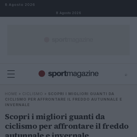
Salta al contenuto
8 Agosto 2026
8 Agosto 2026
⌕
⌕
×
HOME
»
CICLISMO
»
SCOPRI I MIGLIORI GUANTI DA
Cerca
CICLISMO PER AFFRONTARE IL FREDDO AUTUNNALE E
INVERNALE
Scopri i migliori guanti da
ciclismo per affrontare il freddo
autunnale e invernale