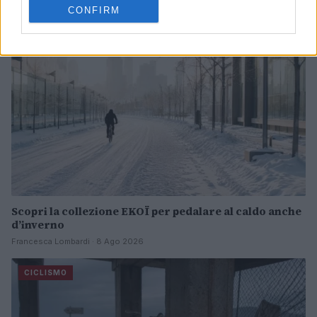
CONFIRM
CICLISMO
Scopri la collezione EKOÏ per pedalare al caldo anche
d’inverno
Francesca Lombardi · 8 Ago 2026
CICLISMO