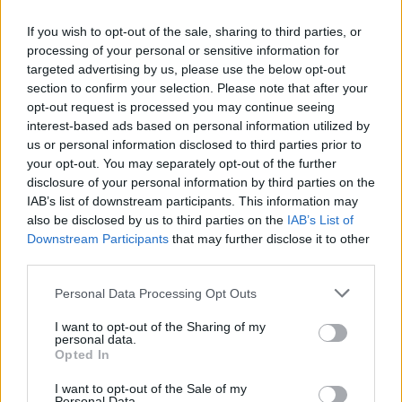
If you wish to opt-out of the sale, sharing to third parties, or
processing of your personal or sensitive information for
AUTORE
Francesca Lombardi
targeted advertising by us, please use the below opt-out
section to confirm your selection. Please note that after your
Francesca Lombardi, fiorentina, prese appunti
opt-out request is processed you may continue seeing
tecnici dal primo box di un circuito toscano e
interest-based ads based on personal information utilized by
da allora firma approfondimenti sui motori. In
us or personal information disclosed to third parties prior to
redazione sostiene un approccio metodico
your opt-out. You may separately opt-out of the further
alle prove su pista, cura il format 'tecnica e
disclosure of your personal information by third parties on the
cronaca' e conserva i fogli di appunti del
IAB’s list of downstream participants. This information may
debutto tecnico in autodromo.
also be disclosed by us to third parties on the
IAB’s List of
Downstream Participants
that may further disclose it to other
third parties.
Please note that this website/app uses one or more Google
Personal Data Processing Opt Outs
services and may gather and store information including but
not limited to your visit or usage behaviour. You may click to
I want to opt-out of the Sharing of my
personal data.
grant or deny consent to Google and its third-party tags to
Opted In
use your data for below specified purposes in below Google
consent section.
I want to opt-out of the Sale of my
Personal Data.