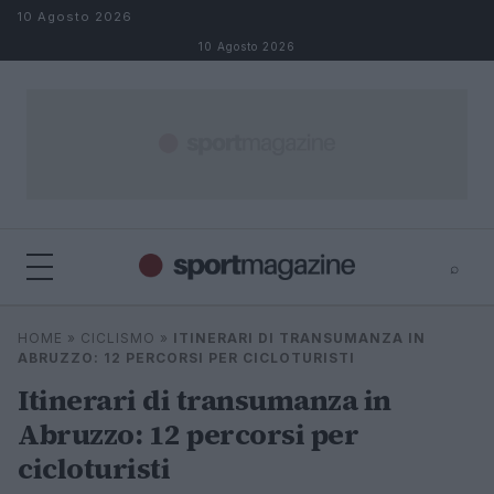
Salta al contenuto
10 Agosto 2026
10 Agosto 2026
⌕
⌕
×
HOME
»
CICLISMO
»
ITINERARI DI TRANSUMANZA IN
Cerca
ABRUZZO: 12 PERCORSI PER CICLOTURISTI
Itinerari di transumanza in
Abruzzo: 12 percorsi per
cicloturisti