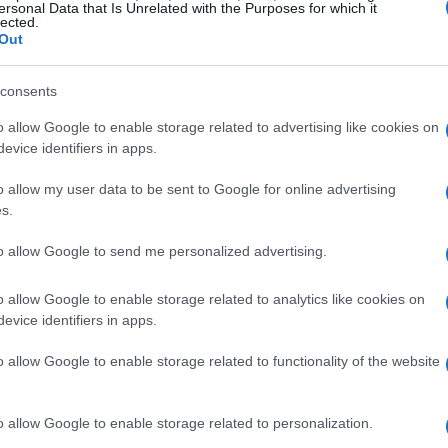
ersonal Data that Is Unrelated with the Purposes for which it
lected.
Out
unisce gli errori: cadenze casuali,
rapporti
consents
rtano a rallentamenti e accumulo di
fatica
.
nergie e massimizzare la velocità media.
o allow Google to enable storage related to advertising like cookies on
evice identifiers in apps.
cadenza ottimale
come impostare i
rapporti
icace, il confronto tra stile “eroico” e
o allow my user data to be sent to Google for online advertising
s.
ri su soglia e progressioni, e alcune
ari.
to allow Google to send me personalized advertising.
o allow Google to enable storage related to analytics like cookies on
rovarla e quando variarla
evice identifiers in apps.
a
cadenza
moderata-alta riduce il carico
o allow Google to enable storage related to functionality of the website
a gestione dello sforzo. La
cadenza ottimale
è
o alla potenza obiettivo con respirazione
o allow Google to enable storage related to personalization.
rigidimenti. In pratica, si cerca il punto in