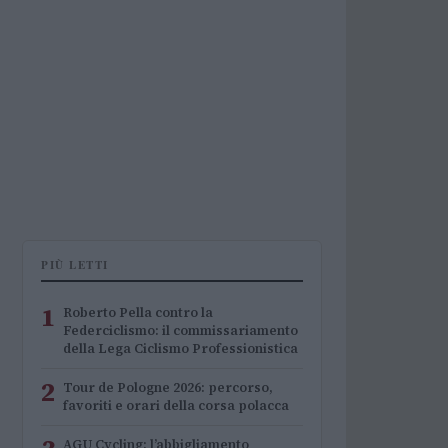
PIÙ LETTI
1
Roberto Pella contro la
Federciclismo: il commissariamento
della Lega Ciclismo Professionistica
2
Tour de Pologne 2026: percorso,
favoriti e orari della corsa polacca
AGU Cycling: l’abbigliamento