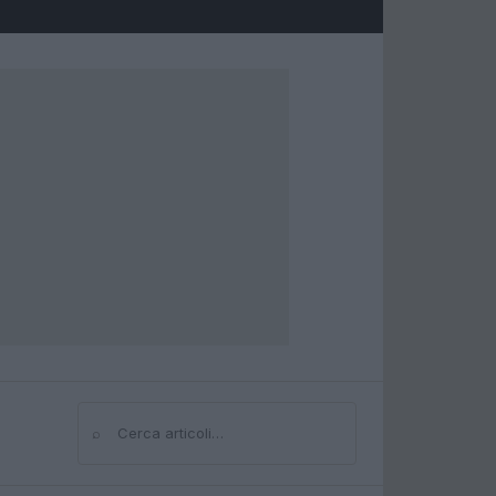
⌕
Cerca