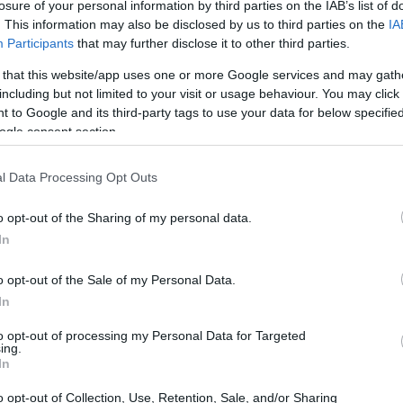
losure of your personal information by third parties on the IAB’s list of
ire l’energia, senza dipendere da condizioni
. This information may also be disclosed by us to third parties on the
IA
e in modo efficiente, costante e sostenibile
Participants
that may further disclose it to other third parties.
 that this website/app uses one or more Google services and may gath
including but not limited to your visit or usage behaviour. You may click 
 to Google and its third-party tags to use your data for below specifi
ogle consent section.
l Data Processing Opt Outs
o opt-out of the Sharing of my personal data.
In
o opt-out of the Sale of my Personal Data.
In
to opt-out of processing my Personal Data for Targeted
ing.
In
o opt-out of Collection, Use, Retention, Sale, and/or Sharing