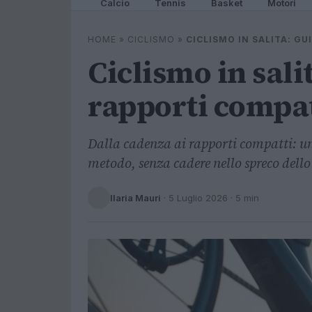
Calcio
Tennis
Basket
Motori
HOME
»
CICLISMO
»
CICLISMO IN SALITA: G
Ciclismo in sali
rapporti compat
Dalla cadenza ai rapporti compatti: una
metodo, senza cadere nello spreco dello
Ilaria Mauri
·
5 Luglio 2026
· 5 min