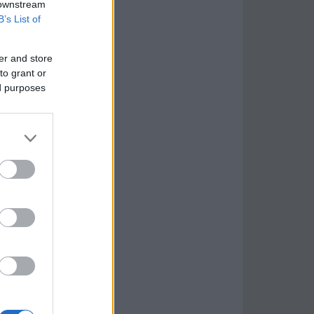
 downstream
B’s List of
er and store
to grant or
ed purposes