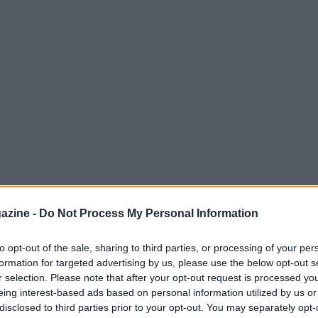
hi: cadenza, rapporti e pacing
azine -
Do Not Process My Personal Information
ifica coordinare
cadenza
rapporti
e
pacing
in
to opt-out of the sale, sharing to third parties, or processing of your per
formation for targeted advertising by us, please use the below opt-out s
cnica e fisiologia: la
cadenza ottimale
riduce
r selection. Please note that after your opt-out request is processed y
mantengono il gesto fluido, il
pacing
ordina
eing interest-based ads based on personal information utilized by us or
disclosed to third parties prior to your opt-out. You may separately opt-
arisce i principi per scegliere il ritmo,