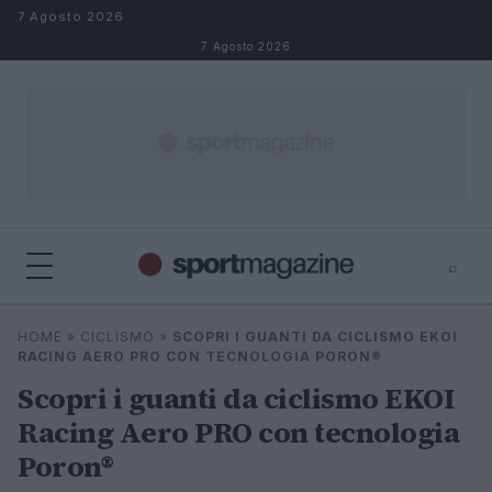
Salta al contenuto
7 Agosto 2026
7 Agosto 2026
⌕
⌕
×
HOME
»
CICLISMO
»
SCOPRI I GUANTI DA CICLISMO EKOI
Cerca
RACING AERO PRO CON TECNOLOGIA PORON®
Scopri i guanti da ciclismo EKOI
Racing Aero PRO con tecnologia
Poron®