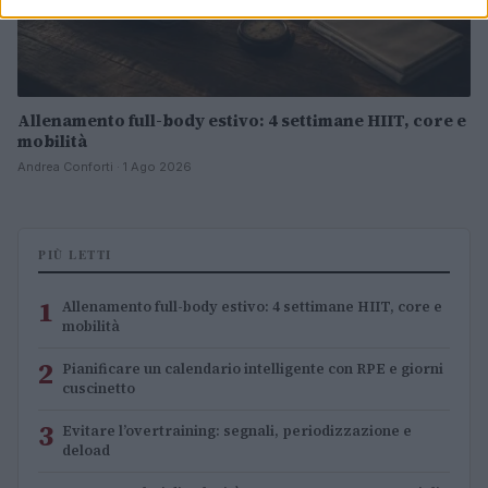
Allenamento full-body estivo: 4 settimane HIIT, core e
mobilità
Andrea Conforti · 1 Ago 2026
PIÙ LETTI
1
Allenamento full-body estivo: 4 settimane HIIT, core e
mobilità
2
Pianificare un calendario intelligente con RPE e giorni
cuscinetto
3
Evitare l’overtraining: segnali, periodizzazione e
deload