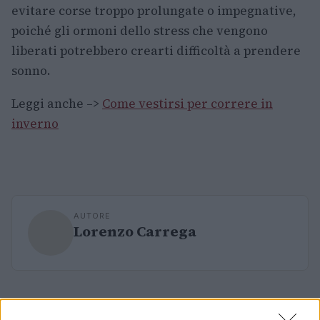
evitare corse troppo prolungate o impegnative,
poiché gli ormoni dello stress che vengono
liberati potrebbero crearti difficoltà a prendere
sonno.
Leggi anche –>
Come vestirsi per correre in
inverno
AUTORE
Lorenzo Carrega