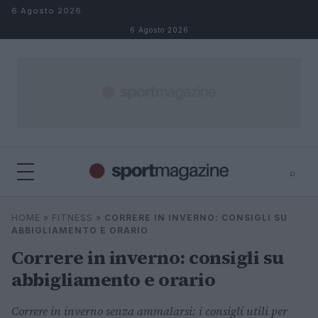
Salta al contenuto
6 Agosto 2026
6 Agosto 2026
⌕
⌕
×
HOME
»
FITNESS
»
CORRERE IN INVERNO: CONSIGLI SU
Cerca
ABBIGLIAMENTO E ORARIO
Correre in inverno: consigli su
abbigliamento e orario
Correre in inverno senza ammalarsi: i consigli utili per