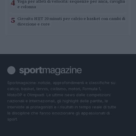
4
Yoga per atleti di velocità: sequenze per anca, caviglia
e colonna
5
Circuito HIIT 20 minuti per calcio e basket con cambi di
direzione e core
Sportmagazine: notizie, approfondimenti e classifiche su
calcio, basket, tennis, ciclismo, motori, Formula 1,
MotoGP e Olimpiadi. Le ultime news dalle competizioni
nazionali e internazionali, gli highlight delle partite, le
interviste ai protagonisti e i risultati in tempo reale di tutte
le discipline che fanno emozionare gli appassionati di
sport.