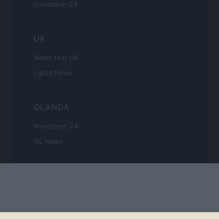
Investieren24
UK
News Hub UK
Lgbtq News
OLANDA
Investeren 24
NL Newz