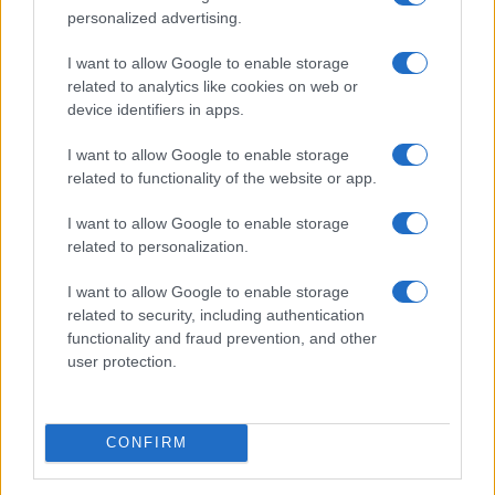
personalized advertising.
I want to allow Google to enable storage
related to analytics like cookies on web or
device identifiers in apps.
I want to allow Google to enable storage
related to functionality of the website or app.
Yoga per atleti di velocità: sequenze per anca,
I want to allow Google to enable storage
caviglia e colonna
related to personalization.
Francesca Lombardi · 1 Ago 2026
I want to allow Google to enable storage
FITNESS
related to security, including authentication
functionality and fraud prevention, and other
user protection.
CONFIRM