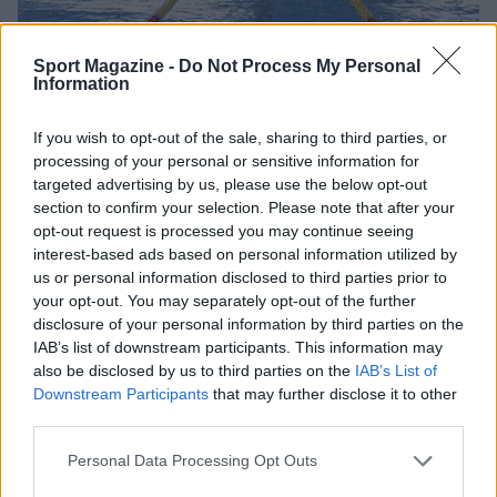
Sport Magazine -
Do Not Process My Personal
Information
If you wish to opt-out of the sale, sharing to third parties, or
Le impressioni di Paltrinieri dopo gli
processing of your personal or sensitive information for
Assoluti
targeted advertising by us, please use the below opt-out
Vittorioso negli 800 e nei 1500 sl, il nuotatore carpigiano ha
section to confirm your selection. Please note that after your
scandito gli impegni in vista delle Olimpiadi.
opt-out request is processed you may continue seeing
interest-based ads based on personal information utilized by
Redazione Sport Magazine · 9 Apr 2021
us or personal information disclosed to third parties prior to
your opt-out. You may separately opt-out of the further
ALTRI SPORT
disclosure of your personal information by third parties on the
IAB’s list of downstream participants. This information may
also be disclosed by us to third parties on the
IAB’s List of
Downstream Participants
that may further disclose it to other
third parties.
Please note that this website/app uses one or more Google
Personal Data Processing Opt Outs
services and may gather and store information including but