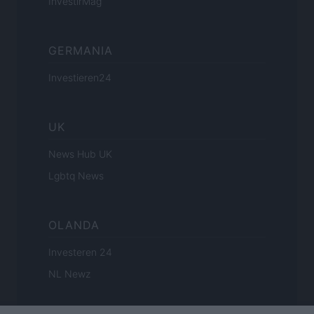
InvestirMag
GERMANIA
Investieren24
UK
News Hub UK
Lgbtq News
OLANDA
Investeren 24
NL Newz