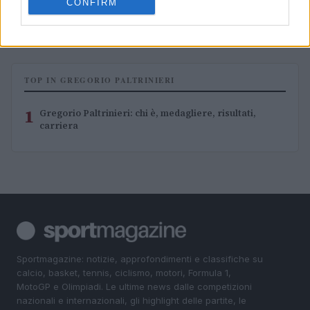
CONFIRM
TOP IN GREGORIO PALTRINIERI
1
Gregorio Paltrinieri: chi è, medagliere, risultati,
carriera
Sportmagazine: notizie, approfondimenti e classifiche su
calcio, basket, tennis, ciclismo, motori, Formula 1,
MotoGP e Olimpiadi. Le ultime news dalle competizioni
nazionali e internazionali, gli highlight delle partite, le