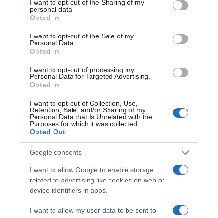
not limited to your visit or usage behaviour. You may click to
I want to opt-out of the Sharing of my
personal data.
grant or deny consent to Google and its third-party tags to
Opted In
use your data for below specified purposes in below Google
consent section.
I want to opt-out of the Sale of my
Personal Data.
Opted In
Paltrinieri: “Non vedo l’ora di gareggiare”
Il nuotatore azzurro si prepara per le Olimpiadi.
I want to opt-out of processing my
Personal Data for Targeted Advertising.
Redazione Sport Magazine · 10 Feb 2021
Opted In
I want to opt-out of Collection, Use,
Retention, Sale, and/or Sharing of my
Personal Data that Is Unrelated with the
Purposes for which it was collected.
Opted Out
Google consents
I want to allow Google to enable storage
related to advertising like cookies on web or
device identifiers in apps.
I want to allow my user data to be sent to