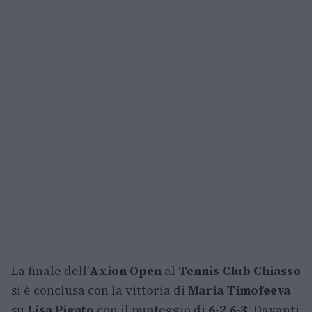
La finale dell’
Axion Open
al
Tennis Club Chiasso
si è conclusa con la vittoria di
Maria Timofeeva
su
Lisa Pigato
con il punteggio di
6-2 6-3
. Davanti