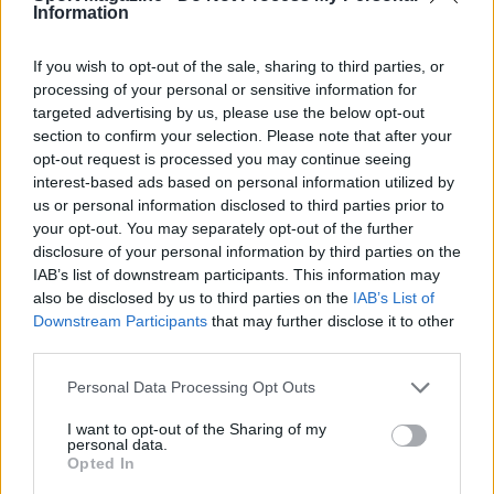
Information
If you wish to opt-out of the sale, sharing to third parties, or
processing of your personal or sensitive information for
targeted advertising by us, please use the below opt-out
section to confirm your selection. Please note that after your
AUTORE
Camilla Bellini
opt-out request is processed you may continue seeing
interest-based ads based on personal information utilized by
Camilla Bellini, ex guida turistica fiorentina,
us or personal information disclosed to third parties prior to
trasformò la visita a Santa Maria Novella in un
your opt-out. You may separately opt-out of the further
progetto multimediale: ora dirige
disclosure of your personal information by third parties on the
approfondimenti su patrimoni locali. In
IAB’s list of downstream participants. This information may
redazione sostiene itinerari slow, firma dossier
also be disclosed by us to third parties on the
IAB’s List of
sulle piccole botteghe e conserva il primo
Downstream Participants
that may further disclose it to other
badge di guida della città come ricordo unico.
third parties.
Please note that this website/app uses one or more Google
Personal Data Processing Opt Outs
services and may gather and store information including but
not limited to your visit or usage behaviour. You may click to
I want to opt-out of the Sharing of my
personal data.
grant or deny consent to Google and its third-party tags to
Opted In
use your data for below specified purposes in below Google