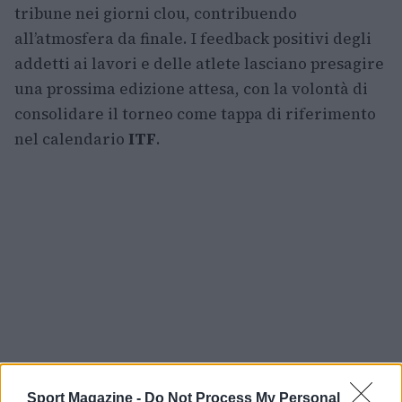
tribune nei giorni clou, contribuendo
all’atmosfera da finale. I feedback positivi degli
addetti ai lavori e delle atlete lasciano presagire
una prossima edizione attesa, con la volontà di
consolidare il torneo come tappa di riferimento
nel calendario
ITF
.
Sport Magazine -
Do Not Process My Personal