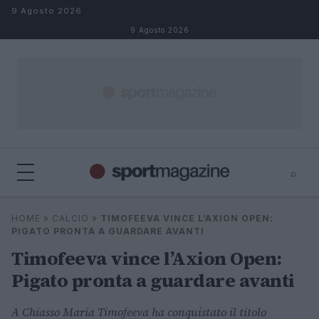
Salta al contenuto
9 Agosto 2026
9 Agosto 2026
⌕
⌕
×
HOME
»
CALCIO
»
TIMOFEEVA VINCE L’AXION OPEN:
Cerca
PIGATO PRONTA A GUARDARE AVANTI
Timofeeva vince l’Axion Open:
Pigato pronta a guardare avanti
A Chiasso Maria Timofeeva ha conquistato il titolo