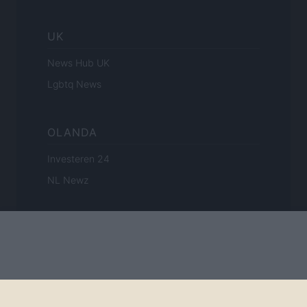
UK
News Hub UK
Lgbtq News
OLANDA
Investeren 24
NL Newz