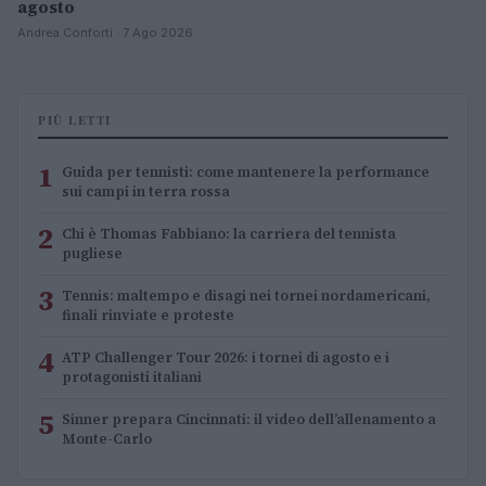
agosto
Andrea Conforti · 7 Ago 2026
PIÙ LETTI
1
Guida per tennisti: come mantenere la performance
sui campi in terra rossa
2
Chi è Thomas Fabbiano: la carriera del tennista
pugliese
3
Tennis: maltempo e disagi nei tornei nordamericani,
finali rinviate e proteste
4
ATP Challenger Tour 2026: i tornei di agosto e i
protagonisti italiani
5
Sinner prepara Cincinnati: il video dell’allenamento a
Monte-Carlo