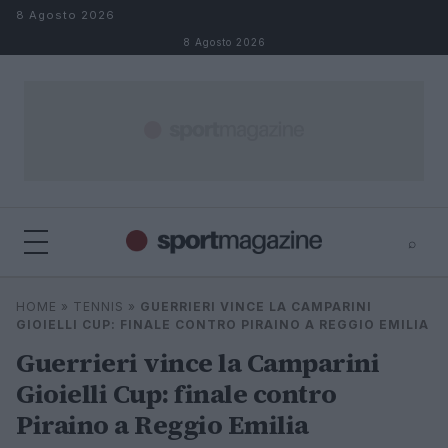
Salta al contenuto
8 Agosto 2026
8 Agosto 2026
⌕
⌕
×
HOME
»
TENNIS
»
GUERRIERI VINCE LA CAMPARINI
Cerca
GIOIELLI CUP: FINALE CONTRO PIRAINO A REGGIO EMILIA
Guerrieri vince la Camparini
Gioielli Cup: finale contro
Piraino a Reggio Emilia