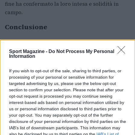
fine ha confermato la loro intesa e solidità in
campo.
Conclusione
La manifestazione al
Circolo Tennis Reggio
Emilia
è stata un successo organizzativo e
Sport Magazine -
Do Not Process My Personal
Information
sportivo: pubblico numeroso, match combattuti e
protagonisti che hanno offerto spettacolo. Per
If you wish to opt-out of the sale, sharing to third parties, or
Guerrieri la coppa è il coronamento di una
processing of your personal or sensitive information for
settimana vissuta al massimo, mentre per
targeted advertising by us, please use the below opt-out
section to confirm your selection. Please note that after your
Piraino e gli altri protagonisti resta l’occasione di
opt-out request is processed you may continue seeing
crescita in una competizione che conferma il
interest-based ads based on personal information utilized by
valore del circuito ITF nel forgiare nuove
us or personal information disclosed to third parties prior to
your opt-out. You may separately opt-out of the further
certezze tecniche e mentali.
disclosure of your personal information by third parties on the
IAB’s list of downstream participants. This information may
also be disclosed by us to third parties on the
IAB’s List of