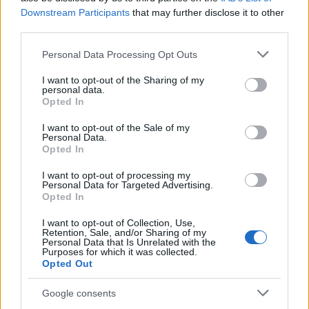
Downstream Participants
that may further disclose it to other
AUTORE
third parties.
Francesca Pellegrini
Please note that this website/app uses one or more Google
Francesca Pellegrini ha ottenuto documenti
Personal Data Processing Opt Outs
services and may gather and store information including but
sulla riqualificazione di un quartiere romano
not limited to your visit or usage behaviour. You may click to
I want to opt-out of the Sharing of my
dopo una serie di accessi agli atti,
personal data.
grant or deny consent to Google and its third-party tags to
sostenendo una linea editoriale orientata
Opted In
use your data for below specified purposes in below Google
all'impatto sociale. Cronista generalista,
consent section.
conserva nel cassetto annotazioni di un
I want to opt-out of the Sale of my
Personal Data.
vecchio archivio dell'Appia Antica.
Opted In
I want to opt-out of processing my
Personal Data for Targeted Advertising.
Opted In
I want to opt-out of Collection, Use,
Retention, Sale, and/or Sharing of my
Personal Data that Is Unrelated with the
Purposes for which it was collected.
Opted Out
Google consents