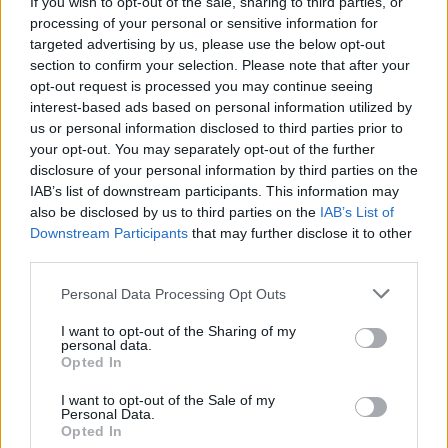
If you wish to opt-out of the sale, sharing to third parties, or
AUTORE
processing of your personal or sensitive information for
Ilaria Mauri
targeted advertising by us, please use the below opt-out
Ilaria Mauri, bolognese, decise di seguire il
section to confirm your selection. Please note that after your
giornalismo sportivo dopo una notte al
opt-out request is processed you may continue seeing
Dall'Ara durante una partita decisiva: oggi
interest-based ads based on personal information utilized by
coordina le pagine di competizioni e
us or personal information disclosed to third parties prior to
commenti. In redazione predilige reportage
your opt-out. You may separately opt-out of the further
sul campo e conserva il biglietto di quella
disclosure of your personal information by third parties on the
partita come prova della svolta.
IAB’s list of downstream participants. This information may
also be disclosed by us to third parties on the
IAB’s List of
Downstream Participants
that may further disclose it to other
third parties.
Please note that this website/app uses one or more Google
Personal Data Processing Opt Outs
services and may gather and store information including but
not limited to your visit or usage behaviour. You may click to
I want to opt-out of the Sharing of my
personal data.
grant or deny consent to Google and its third-party tags to
Opted In
use your data for below specified purposes in below Google
consent section.
I want to opt-out of the Sale of my
Personal Data.
Opted In