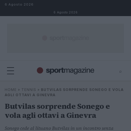
Salta al contenuto
6 Agosto 2026
6 Agosto 2026
⌕
⌕
×
HOME
»
TENNIS
»
BUTVILAS SORPRENDE SONEGO E VOLA
Cerca
AGLI OTTAVI A GINEVRA
Butvilas sorprende Sonego e
vola agli ottavi a Ginevra
Sonego cede al lituano Butvilas in un incontro senza