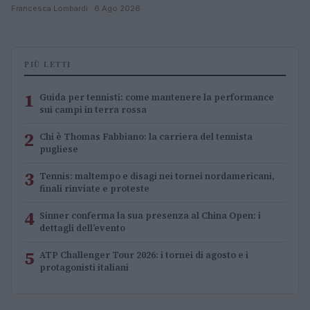
Francesca Lombardi · 6 Ago 2026
PIÙ LETTI
1
Guida per tennisti: come mantenere la performance
sui campi in terra rossa
2
Chi è Thomas Fabbiano: la carriera del tennista
pugliese
3
Tennis: maltempo e disagi nei tornei nordamericani,
finali rinviate e proteste
4
Sinner conferma la sua presenza al China Open: i
dettagli dell’evento
5
ATP Challenger Tour 2026: i tornei di agosto e i
protagonisti italiani