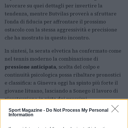
lavorare su quei dettagli per invertire la
tendenza, mentre Butvilas proverà a sfruttare
l’onda di fiducia per affrontare il prossimo
ostacolo con la stessa aggressività e precisione
che ha mostrato in questo incontro.
In sintesi, la serata elvetica ha confermato come
nel tennis moderno la combinazione di
pressione anticipata
, scelta del colpo e
continuità psicologica possa ribaltare pronostici
e classifica: a Ginevra oggi ha spinto più forte il
giovane lituano, lasciando a Sonego il lavoro di
ricostruzione in vista dei prossimi
appuntamenti.
Sport Magazine -
Do Not Process My Personal
Information