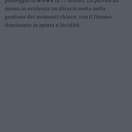
punteggio di
6-3 6-1
in 77 minuti. La partita ha
messo in evidenza un divario netto nella
gestione dei momenti chiave, con il lituano
dominante in spinta e lucidità.