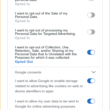
grant or deny consent to Google and its third-party tags to
Opted In
use your data for below specified purposes in below Google
consent section.
I want to opt-out of the Sale of my
Personal Data.
Opted In
I want to opt-out of processing my
Personal Data for Targeted Advertising.
Opted In
Dalla draisina al Tour de France: la storia
I want to opt-out of Collection, Use,
del ciclismo tra mito e politica
Retention, Sale, and/or Sharing of my
Personal Data that Is Unrelated with the
Un viaggio attraverso la storia del ciclismo, dalle prime
Purposes for which it was collected.
Opted Out
biciclette ai grandi campioni, passando per eventi politici e
sociali che hanno segnato…
Google consents
Ilaria Mauri · 20 Lug 2026
I want to allow Google to enable storage
related to advertising like cookies on web or
BASKET
device identifiers in apps.
I want to allow my user data to be sent to
Google for online advertising purposes.