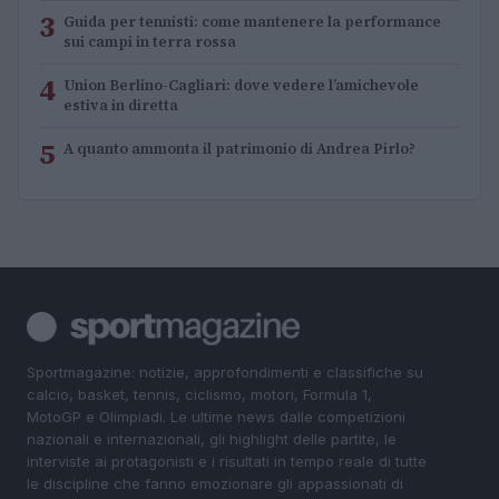
3
Guida per tennisti: come mantenere la performance
sui campi in terra rossa
4
Union Berlino-Cagliari: dove vedere l’amichevole
estiva in diretta
5
A quanto ammonta il patrimonio di Andrea Pirlo?
Sportmagazine: notizie, approfondimenti e classifiche su
calcio, basket, tennis, ciclismo, motori, Formula 1,
MotoGP e Olimpiadi. Le ultime news dalle competizioni
nazionali e internazionali, gli highlight delle partite, le
interviste ai protagonisti e i risultati in tempo reale di tutte
le discipline che fanno emozionare gli appassionati di