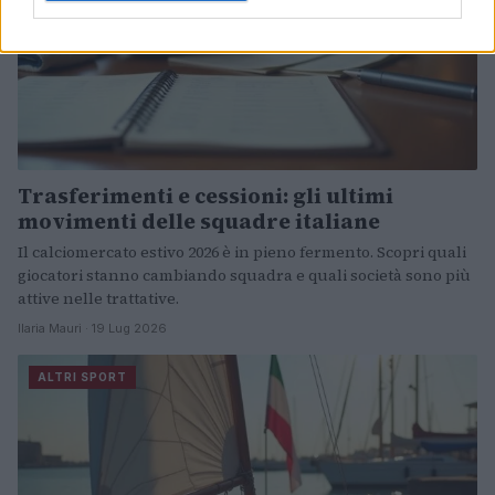
Trasferimenti e cessioni: gli ultimi
movimenti delle squadre italiane
Il calciomercato estivo 2026 è in pieno fermento. Scopri quali
giocatori stanno cambiando squadra e quali società sono più
attive nelle trattative.
Ilaria Mauri · 19 Lug 2026
ALTRI SPORT