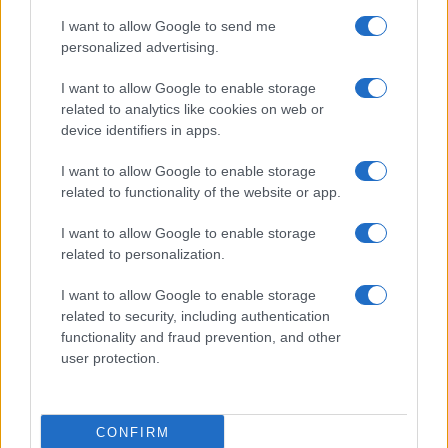
I want to allow Google to send me
personalized advertising.
I want to allow Google to enable storage
related to analytics like cookies on web or
device identifiers in apps.
I want to allow Google to enable storage
Luka Doncic e i rinforzi dei Lakers: ecco la
related to functionality of the website or app.
nuova squadra per la prossima stagione
Luka Doncic è entusiasta della nuova stagione con i Los
I want to allow Google to enable storage
Angeles Lakers. Scopriamo insieme i nuovi acquisti e le
related to personalization.
dichiarazioni del fenomeno…
I want to allow Google to enable storage
Ilaria Mauri · 20 Lug 2026
related to security, including authentication
functionality and fraud prevention, and other
CALCIO
user protection.
CONFIRM