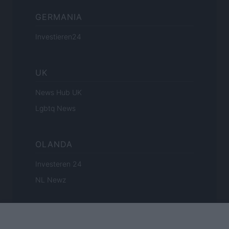
GERMANIA
Investieren24
UK
News Hub UK
Lgbtq News
OLANDA
Investeren 24
NL Newz