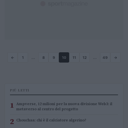
←
1
…
8
9
10
11
12
…
49
→
PIÙ LETTI
1
Ampverse, 12 milioni per la nuova divisione Web3: il
metaverso al centro del progetto
2
Chouchaa: chi è il calciatore algerino?