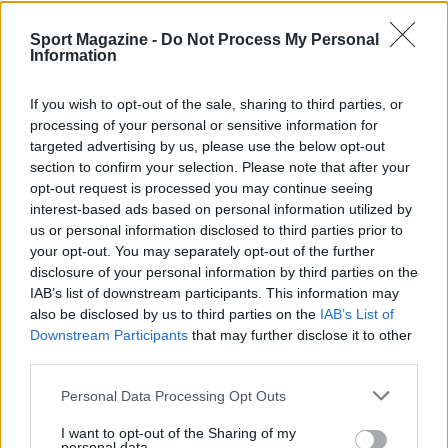
Sport Magazine -
Do Not Process My Personal
Information
If you wish to opt-out of the sale, sharing to third parties, or
processing of your personal or sensitive information for
targeted advertising by us, please use the below opt-out
section to confirm your selection. Please note that after your
Tennis Challenger 2026: programma e
opt-out request is processed you may continue seeing
meteo per i tornei del 20 luglio
interest-based ads based on personal information utilized by
us or personal information disclosed to third parties prior to
Il 20 luglio 2026 si svolgeranno diversi tornei Challenger di
your opt-out. You may separately opt-out of the further
tennis in Europa e USA. Scopri il programma e le condizioni
disclosure of your personal information by third parties on the
meteo…
IAB’s list of downstream participants. This information may
Ilaria Mauri · 20 Lug 2026
also be disclosed by us to third parties on the
IAB’s List of
Downstream Participants
that may further disclose it to other
CICLISMO
third parties.
Please note that this website/app uses one or more Google
Personal Data Processing Opt Outs
services and may gather and store information including but
not limited to your visit or usage behaviour. You may click to
I want to opt-out of the Sharing of my
personal data.