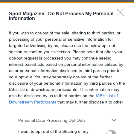
Torneo 3×3 Jazz Basket Umbria: sfide e
spettacolo a Terni
Sport Magazine -
Do Not Process My Personal
Information
Piazza Tacito si anima con il Torneo 3x3 Jazz Basket Umbria,
organizzato dalla Union Basket Terni con il patrocinio del
If you wish to opt-out of the sale, sharing to third parties, or
Comune e…
processing of your personal or sensitive information for
Ilaria Mauri · 20 Lug 2026
targeted advertising by us, please use the below opt-out
section to confirm your selection. Please note that after your
ALTRI SPORT
opt-out request is processed you may continue seeing
interest-based ads based on personal information utilized by
us or personal information disclosed to third parties prior to
your opt-out. You may separately opt-out of the further
disclosure of your personal information by third parties on the
IAB’s list of downstream participants. This information may
also be disclosed by us to third parties on the
IAB’s List of
Downstream Participants
that may further disclose it to other
third parties.
Please note that this website/app uses one or more Google
Personal Data Processing Opt Outs
services and may gather and store information including but
not limited to your visit or usage behaviour. You may click to
I want to opt-out of the Sharing of my