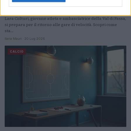
Lara Colturi: dal ritiro alla preparazione
per la Coppa del Mondo 2027
Lara Colturi, giovane atleta e ambasciatrice della Val di Fassa,
si prepara per il ritorno alle gare di velocità. Scopri come
sta…
Ilaria Mauri · 20 Lug 2026
CALCIO