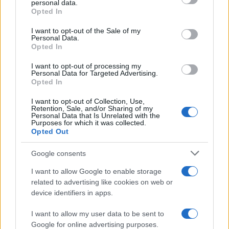
personal data.
grant or deny consent to Google and its third-party tags to
Nikolov e la Bulgaria puntano al futuro
Opted In
use your data for below specified purposes in below Google
dopo il ko nella VNL
consent section.
I want to opt-out of the Sale of my
Aleksandar Nikolov, miglior marcatore della VNL, commenta
Personal Data.
la sconfitta della Bulgaria contro la Francia e si prepara per
Opted In
gli Europei a Sofia
I want to opt-out of processing my
Ilaria Mauri · 20 Lug 2026
Personal Data for Targeted Advertising.
Opted In
CALCIO
I want to opt-out of Collection, Use,
Retention, Sale, and/or Sharing of my
Personal Data that Is Unrelated with the
Purposes for which it was collected.
Opted Out
Google consents
I want to allow Google to enable storage
related to advertising like cookies on web or
device identifiers in apps.
I want to allow my user data to be sent to
Google for online advertising purposes.