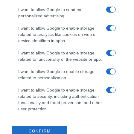
Kevin Keegan muore a 75 anni: la carriera
I want to allow Google to send me
di una leggenda del pallone
personalized advertising.
Kevin Keegan, simbolo del calcio inglese, ci ha lasciati a 75
anni. Scopriamo la sua vita tra trionfi, Pallone d'Oro e
I want to allow Google to enable storage
battaglie…
related to analytics like cookies on web or
device identifiers in apps.
Ilaria Mauri · 20 Lug 2026
I want to allow Google to enable storage
CICLISMO
related to functionality of the website or app.
I want to allow Google to enable storage
related to personalization.
I want to allow Google to enable storage
related to security, including authentication
functionality and fraud prevention, and other
user protection.
CONFIRM