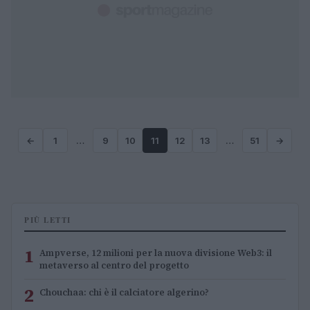
←
1
…
9
10
11
12
13
…
51
→
PIÙ LETTI
1
Ampverse, 12 milioni per la nuova divisione Web3: il
metaverso al centro del progetto
2
Chouchaa: chi è il calciatore algerino?