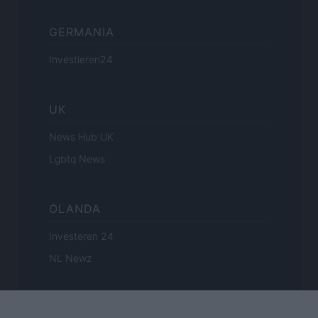
GERMANIA
Investieren24
UK
News Hub UK
Lgbtq News
OLANDA
Investeren 24
NL Newz