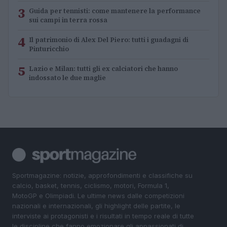
3
Guida per tennisti: come mantenere la performance
sui campi in terra rossa
4
Il patrimonio di Alex Del Piero: tutti i guadagni di
Pinturicchio
5
Lazio e Milan: tutti gli ex calciatori che hanno
indossato le due maglie
Sportmagazine: notizie, approfondimenti e classifiche su
calcio, basket, tennis, ciclismo, motori, Formula 1,
MotoGP e Olimpiadi. Le ultime news dalle competizioni
nazionali e internazionali, gli highlight delle partite, le
interviste ai protagonisti e i risultati in tempo reale di tutte
le discipline che fanno emozionare gli appassionati di