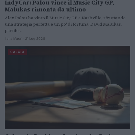
IndyCar: Palou vince il Music City GP,
Malukas rimonta da ultimo
Alex Palou ha vinto il Music City GP a Nashville, sfruttando
una strategia perfetta e un po' di fortuna. David Malukas,
partito…
Ilaria Mauri · 21 Lug 2026
CALCIO