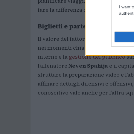
pianificare viaggi, recuperi e sedute
I want t
fare la differenza quando le partite d
authenti
Biglietti e partecipazione
Il valore del fattore campo resta alto:
nei momenti chiave. La società ha mes
interne e la
gestione del pubblico
sar
l’allenatore
Neven Spahija
e il capi
sfruttare la preparazione video e l’a
affinare dettagli difensivi e offensiv
conoscitivo vale anche per l’altra sq