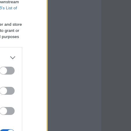
 downstream
B’s List of
er and store
to grant or
ed purposes