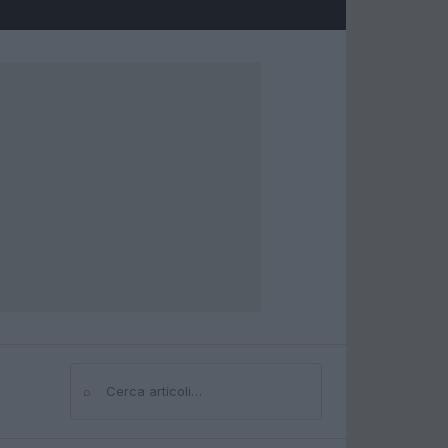
⌕
Cerca