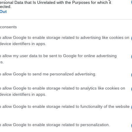
ersonal Data that Is Unrelated with the Purposes for which it
lected.
trebbe spostarsi rapidamente tra i due
Out
 Venezia (17 e 19 maggio) e almeno una a
consents
re 4 e 5 programmate il 24 e il 26 giugno. In
ntale
e tattica pesa tanto quanto le
o allow Google to enable storage related to advertising like cookies on
evice identifiers in apps.
dre hanno punti di forza e fragilità, e sarà
ire ritmo e pressione in campo.
o allow my user data to be sent to Google for online advertising
s.
mma della serie
to allow Google to send me personalized advertising.
1
domenica 17 maggio 2026 ore 20:00 al
o allow Google to enable storage related to analytics like cookies on
evice identifiers in apps.
2026 ore 20:30 sempre a Venezia;
Gara 3
ortona. Le eventuali
Gara 4
e
Gara 5
sono
o allow Google to enable storage related to functionality of the website
a 24 giugno 2026 e martedì 26 giugno 2026.
i tifosi ma anche per le squadre che devono
o allow Google to enable storage related to personalization.