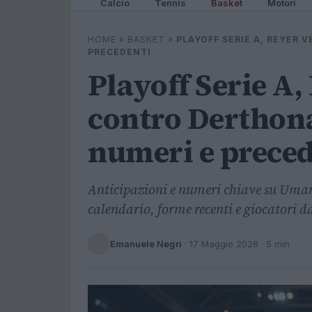
Calcio
Tennis
Basket
Motori
HOME
»
BASKET
»
PLAYOFF SERIE A, REYER
PRECEDENTI
Playoff Serie A,
contro Derthon
numeri e preced
Anticipazioni e numeri chiave su Uma
calendario, forme recenti e giocatori d
Emanuele Negri
·
17 Maggio 2026
· 5 min