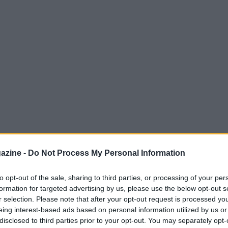
azine -
Do Not Process My Personal Information
erie A
prende il via e l’attenzione si
to opt-out of the sale, sharing to third parties, or processing of your per
formation for targeted advertising by us, please use the below opt-out s
a
e
Bertram Derthona Tortona
,
r selection. Please note that after your opt-out request is processed y
bellone. Il primo atto della serie si gioca al
eing interest-based ads based on personal information utilized by us or
disclosed to third parties prior to your opt-out. You may separately opt-
gio alle ore 20:00, una sfida che mette in