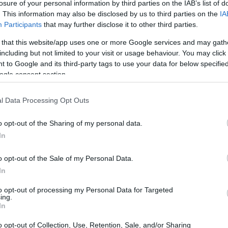
losure of your personal information by third parties on the IAB’s list of
oni che si conoscono molto bene dopo gli
. This information may also be disclosed by us to third parties on the
IA
Participants
that may further disclose it to other third parties.
 that this website/app uses one or more Google services and may gath
including but not limited to your visit or usage behaviour. You may click 
 to Google and its third-party tags to use your data for below specifi
ogle consent section.
l Data Processing Opt Outs
o opt-out of the Sharing of my personal data.
In
o opt-out of the Sale of my Personal Data.
In
to opt-out of processing my Personal Data for Targeted
ing.
In
o opt-out of Collection, Use, Retention, Sale, and/or Sharing