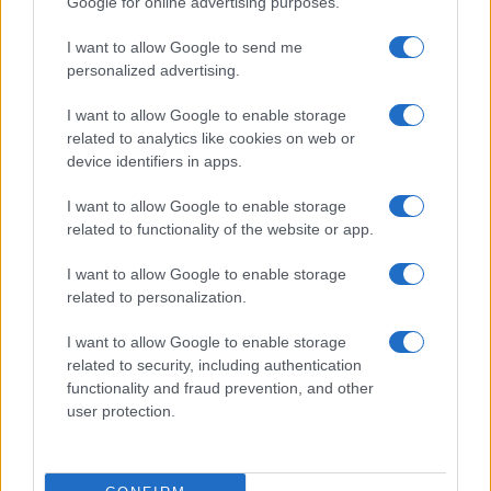
Google for online advertising purposes.
Continua a leggere
I want to allow Google to send me
personalized advertising.
BASKET
I want to allow Google to enable storage
related to analytics like cookies on web or
device identifiers in apps.
I want to allow Google to enable storage
related to functionality of the website or app.
I want to allow Google to enable storage
related to personalization.
I want to allow Google to enable storage
related to security, including authentication
functionality and fraud prevention, and other
Europei Under 16: l’Italia perde contro la Lettonia
user protection.
nella prima partita
Andrea Conforti · 7 Ago 2026