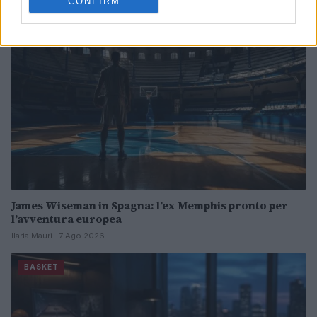
CONFIRM
BASKET
James Wiseman in Spagna: l’ex Memphis pronto per
l’avventura europea
Ilaria Mauri · 7 Ago 2026
BASKET