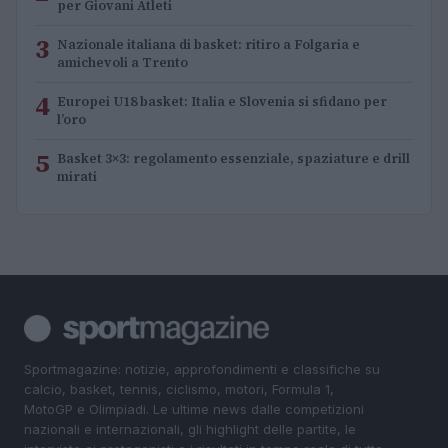
per Giovani Atleti
3
Nazionale italiana di basket: ritiro a Folgaria e
amichevoli a Trento
4
Europei U18 basket: Italia e Slovenia si sfidano per
l’oro
5
Basket 3×3: regolamento essenziale, spaziature e drill
mirati
Sportmagazine: notizie, approfondimenti e classifiche su
calcio, basket, tennis, ciclismo, motori, Formula 1,
MotoGP e Olimpiadi. Le ultime news dalle competizioni
nazionali e internazionali, gli highlight delle partite, le