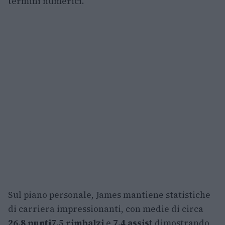
termini numerici.
Sul piano personale, James mantiene statistiche
di carriera impressionanti, con medie di circa
26.8 punti
7.5 rimbalzi
e
7.4 assist
dimostrando