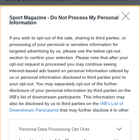
di restare un fattore determinante anche nelle
fasi finali della sua carriera. La decisione
Sport Magazine -
Do Not Process My Personal
Information
ufficiale, oltre alle negoziazioni in corso,
determinerà le mosse di mercato delle squadre
If you wish to opt-out of the sale, sharing to third parties, or
coinvolte e l’assetto competitivo per la stagione
processing of your personal or sensitive information for
2026-27
.
targeted advertising by us, please use the below opt-out
section to confirm your selection. Please note that after your
opt-out request is processed you may continue seeing
interest-based ads based on personal information utilized by
us or personal information disclosed to third parties prior to
AUTORE
Ilaria Mauri
your opt-out. You may separately opt-out of the further
disclosure of your personal information by third parties on the
Ilaria Mauri, bolognese, decise di seguire il
IAB’s list of downstream participants. This information may
giornalismo sportivo dopo una notte al
also be disclosed by us to third parties on the
IAB’s List of
Dall'Ara durante una partita decisiva: oggi
Downstream Participants
that may further disclose it to other
coordina le pagine di competizioni e
third parties.
commenti. In redazione predilige reportage
sul campo e conserva il biglietto di quella
Please note that this website/app uses one or more Google
Personal Data Processing Opt Outs
partita come prova della svolta.
services and may gather and store information including but