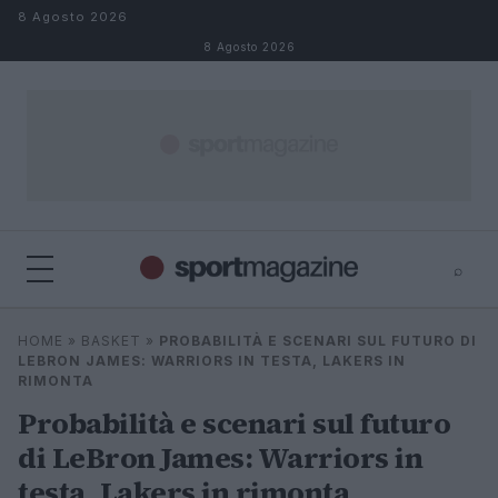
Salta al contenuto
8 Agosto 2026
8 Agosto 2026
⌕
⌕
×
HOME
»
BASKET
»
PROBABILITÀ E SCENARI SUL FUTURO DI
Cerca
LEBRON JAMES: WARRIORS IN TESTA, LAKERS IN
RIMONTA
Probabilità e scenari sul futuro
di LeBron James: Warriors in
testa, Lakers in rimonta