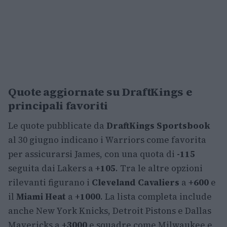
Quote aggiornate su DraftKings e
principali favoriti
Le quote pubblicate da
DraftKings Sportsbook
al 30 giugno indicano i Warriors come favorita
per assicurarsi James, con una quota di
-115
seguita dai Lakers a
+105
. Tra le altre opzioni
rilevanti figurano i
Cleveland Cavaliers
a
+600
e
il
Miami Heat
a
+1000
. La lista completa include
anche New York Knicks, Detroit Pistons e Dallas
Mavericks a
+3000
e squadre come Milwaukee e