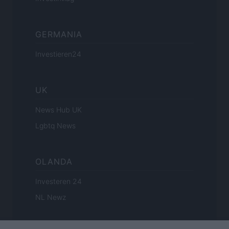
GERMANIA
Investieren24
UK
News Hub UK
Lgbtq News
OLANDA
Investeren 24
NL Newz