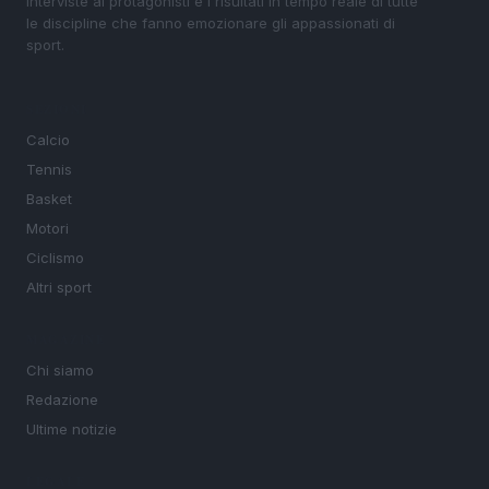
interviste ai protagonisti e i risultati in tempo reale di tutte
le discipline che fanno emozionare gli appassionati di
sport.
SEZIONI
Calcio
Tennis
Basket
Motori
Ciclismo
Altri sport
MAGAZINE
Chi siamo
Redazione
Ultime notizie
LEGALE