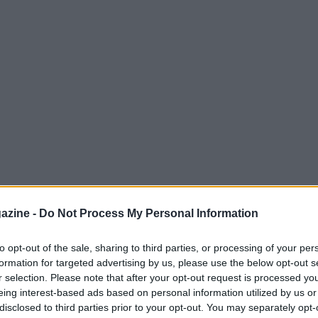
azine -
Do Not Process My Personal Information
 rinascere. Dopo l’incontro tenutosi al
Brixia, la nuova società ha iniziato a
to opt-out of the sale, sharing to third parties, or processing of your per
formation for targeted advertising by us, please use the below opt-out s
partire dalla
Serie B Nazionale
la terza
r selection. Please note that after your opt-out request is processed y
ando senza sosta per completare tutti i
eing interest-based ads based on personal information utilized by us or
lo sportivo di Nocera.
disclosed to third parties prior to your opt-out. You may separately opt-