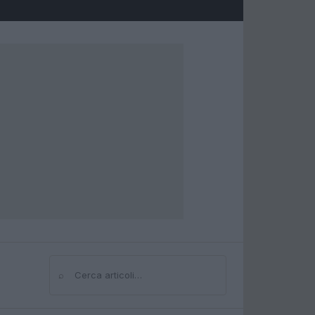
⌕
Cerca