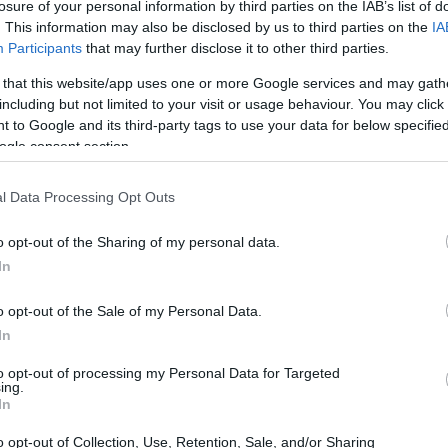
losure of your personal information by third parties on the IAB’s list of
. This information may also be disclosed by us to third parties on the
IA
Participants
that may further disclose it to other third parties.
 that this website/app uses one or more Google services and may gath
including but not limited to your visit or usage behaviour. You may click 
 to Google and its third-party tags to use your data for below specifi
ogle consent section.
l Data Processing Opt Outs
o opt-out of the Sharing of my personal data.
In
o opt-out of the Sale of my Personal Data.
In
to opt-out of processing my Personal Data for Targeted
ing.
In
bili, con un forte senso di unità d’intenti tra
o opt-out of Collection, Use, Retention, Sale, and/or Sharing