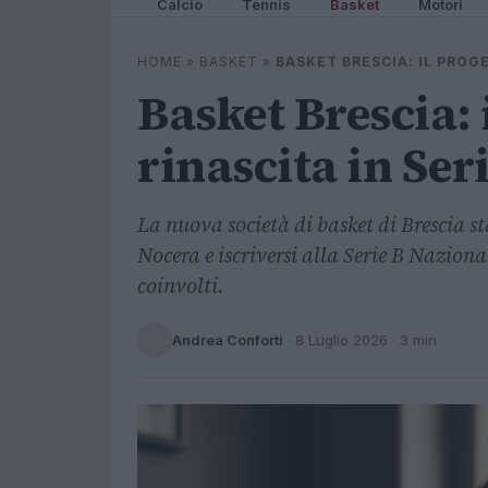
Calcio
Tennis
Basket
Motori
HOME
»
BASKET
»
BASKET BRESCIA: IL PROG
Basket Brescia: 
rinascita in Ser
La nuova società di basket di Brescia st
Nocera e iscriversi alla Serie B Nazional
coinvolti.
Andrea Conforti
·
8 Luglio 2026
· 3 min