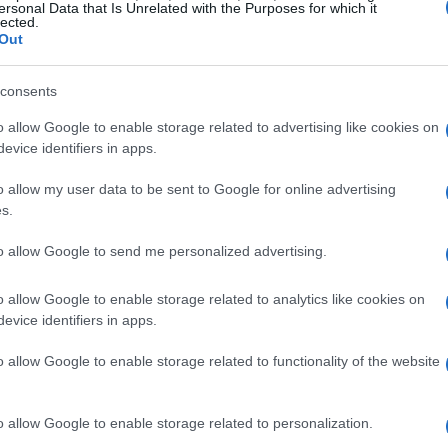
aziella Bragaglio ha dichiarato che il primo
ersonal Data that Is Unrelated with the Purposes for which it
lected.
, creando il contenitore societario che
Out
to procede come previsto, entro lunedì si
sari per iscrivere la ex Nocera al
consents
 Brescia come sede di gioco.
o allow Google to enable storage related to advertising like cookies on
evice identifiers in apps.
i primi passi
o allow my user data to be sent to Google for online advertising
s.
ome provvisorio, sta attirando l’interesse di
to allow Google to send me personalized advertising.
tenere il progetto. Tra i
padri fondatori
ci
, mentre A2A e Centrale del Latte sono vicine
o allow Google to enable storage related to analytics like cookies on
a loro natura. La struttura societaria è in
evice identifiers in apps.
i una
galassia in espansione
di sostenitori.
o allow Google to enable storage related to functionality of the website
mministratore unico e ha garantito ogni
o allow Google to enable storage related to personalization.
bardia e alla Fip Campania sono state