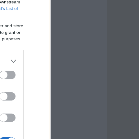
 downstream
B’s List of
er and store
to grant or
ed purposes