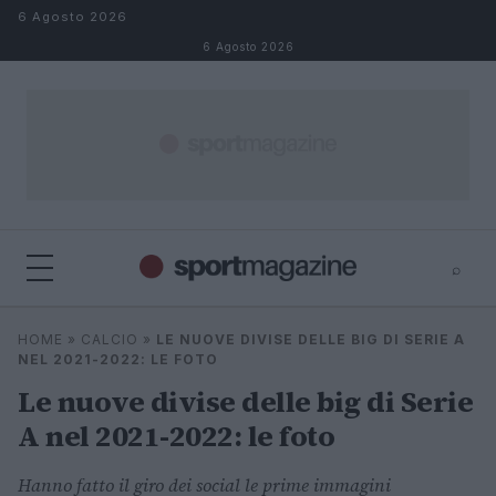
Salta al contenuto
6 Agosto 2026
6 Agosto 2026
⌕
⌕
×
HOME
»
CALCIO
»
LE NUOVE DIVISE DELLE BIG DI SERIE A
Cerca
NEL 2021-2022: LE FOTO
Le nuove divise delle big di Serie
A nel 2021-2022: le foto
Hanno fatto il giro dei social le prime immagini