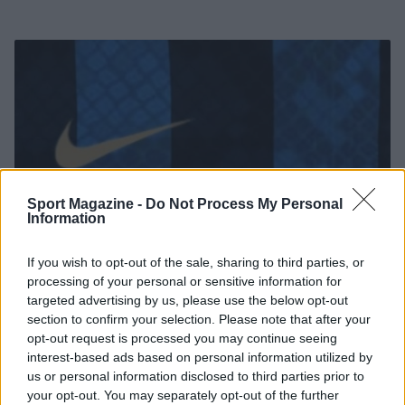
Sport Magazine -
Do Not Process My Personal
Information
If you wish to opt-out of the sale, sharing to third parties, or
processing of your personal or sensitive information for
Molte novità per la Roma
targeted advertising by us, please use the below opt-out
section to confirm your selection. Please note that after your
opt-out request is processed you may continue seeing
Per la società giallorossa, alla fine della stagione
interest-based ads based on personal information utilized by
si concluderà anche la partnership tecnica con la
us or personal information disclosed to third parties prior to
your opt-out. You may separately opt-out of the further
Nike.
La Roma passerà molto probabilmente a