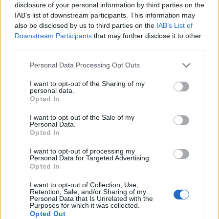
disclosure of your personal information by third parties on the
New Balance
, e sul web circolano già le prime
IAB’s list of downstream participants. This information may
immagini circa la nuova
mise
dei capitolini. La
also be disclosed by us to third parties on the
IAB’s List of
Downstream Participants
that may further disclose it to other
divisa principale dovrebbe richiamare la
third parties.
tradizione, a cambiare drasticamente
Please note that this website/app uses one or more Google
sembrerebbe essere il terzo
look
: base
giallo fluo
Personal Data Processing Opt Outs
services and may gather and store information including but
e inserti rosso fuoco
su maniche e colletto.
not limited to your visit or usage behaviour. You may click to
I want to opt-out of the Sharing of my
personal data.
grant or deny consent to Google and its third-party tags to
Opted In
Leggi anche:
Quali sono le scarpe indossate dai
use your data for below specified purposes in below Google
calciatori di Serie A
consent section.
I want to opt-out of the Sale of my
Personal Data.
Opted In
I want to opt-out of processing my
AUTORE
Personal Data for Targeted Advertising.
Redazione Sportmagazine
Opted In
I want to opt-out of Collection, Use,
Retention, Sale, and/or Sharing of my
Personal Data that Is Unrelated with the
Purposes for which it was collected.
Opted Out