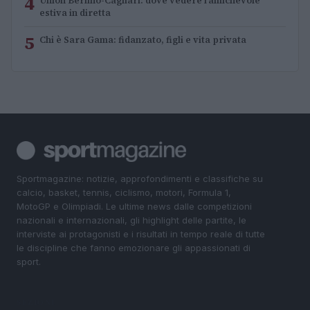
4
Union Berlino-Cagliari: dove vedere l’amichevole
estiva in diretta
5
Chi è Sara Gama: fidanzato, figli e vita privata
Sportmagazine: notizie, approfondimenti e classifiche su
calcio, basket, tennis, ciclismo, motori, Formula 1,
MotoGP e Olimpiadi. Le ultime news dalle competizioni
nazionali e internazionali, gli highlight delle partite, le
interviste ai protagonisti e i risultati in tempo reale di tutte
le discipline che fanno emozionare gli appassionati di
sport.
SEZIONI