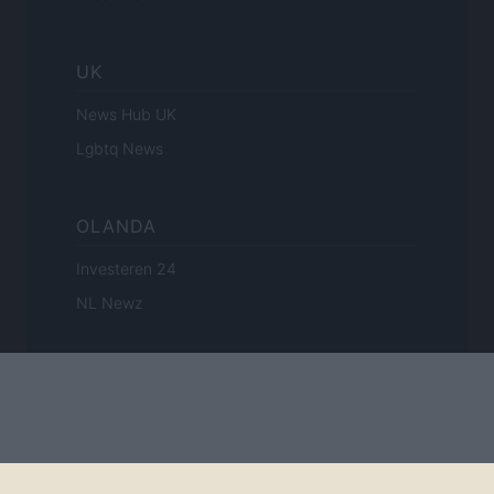
UK
News Hub UK
Lgbtq News
OLANDA
Investeren 24
NL Newz