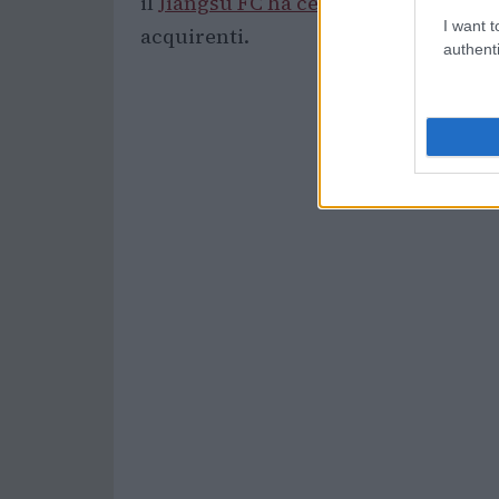
il
Jiangsu FC ha cessato le attività
dop
I want t
acquirenti.
authenti