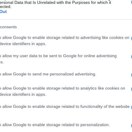
ersonal Data that Is Unrelated with the Purposes for which it
lected.
Out
consents
o allow Google to enable storage related to advertising like cookies on
evice identifiers in apps.
o allow my user data to be sent to Google for online advertising
s.
to allow Google to send me personalized advertising.
ticolare: si tratta di
Stripchat
, una società
o allow Google to enable storage related to analytics like cookies on
evice identifiers in apps.
er adulti con la quale si starebbe chiudendo
ne
. Stripchat ha presentato una proposta che
o allow Google to enable storage related to functionality of the website
visti i recenti problemi finanziari. Infatti, la
ioranza dell’Inter – è in crisi nera, tanto che
o allow Google to enable storage related to personalization.