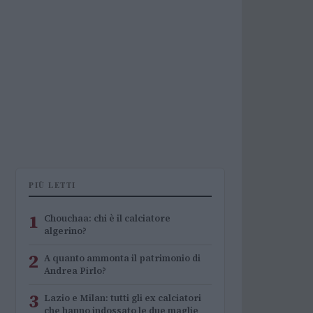
PIÙ LETTI
1
Chouchaa: chi è il calciatore
algerino?
2
A quanto ammonta il patrimonio di
Andrea Pirlo?
3
Lazio e Milan: tutti gli ex calciatori
che hanno indossato le due maglie