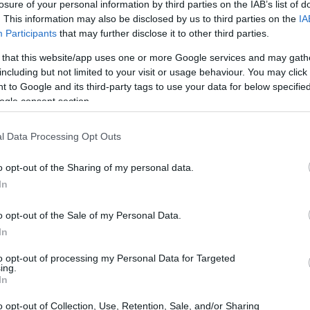
losure of your personal information by third parties on the IAB’s list of
uova Era Maserati,
i nerazzurri sono molto
. This information may also be disclosed by us to third parties on the
IA
ivisa per la prossima stagione. Come già
Participants
that may further disclose it to other third parties.
e Pirelli si concluderà al termine della
 that this website/app uses one or more Google services and may gath
umatico abbandonerà infatti il petto dei
including but not limited to your visit or usage behaviour. You may click 
 to Google and its third-party tags to use your data for below specifi
ccompagnati anche nell’impresa del
Triplete
.
ogle consent section.
 cessione e passaggio di proprietà, attorno
main sponsor.
l Data Processing Opt Outs
o opt-out of the Sharing of my personal data.
In
o opt-out of the Sale of my Personal Data.
In
to opt-out of processing my Personal Data for Targeted
ing.
In
o opt-out of Collection, Use, Retention, Sale, and/or Sharing