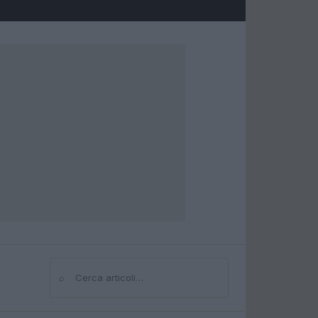
⌕
Cerca