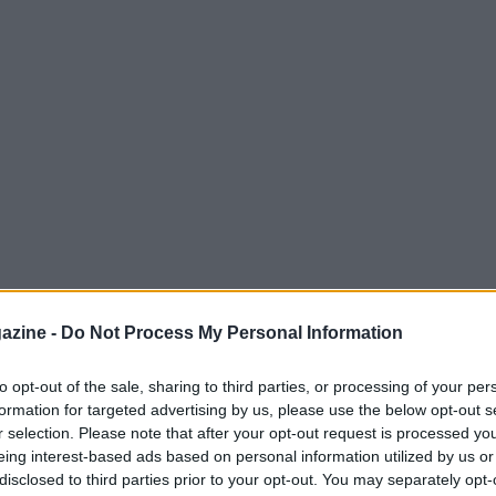
azine -
Do Not Process My Personal Information
to opt-out of the sale, sharing to third parties, or processing of your per
formation for targeted advertising by us, please use the below opt-out s
dell’Inter
r selection. Please note that after your opt-out request is processed y
eing interest-based ads based on personal information utilized by us or
ovi sponsor. Dopo l’
agreement
tra Romelu
disclosed to third parties prior to your opt-out. You may separately opt-