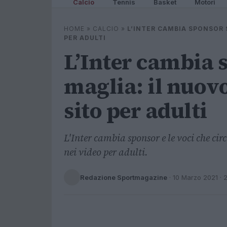
Calcio
Tennis
Basket
Motori
HOME
»
CALCIO
»
L’INTER CAMBIA SPONSOR 
PER ADULTI
L’Inter cambia 
maglia: il nuov
sito per adulti
L'Inter cambia sponsor e le voci che ci
nei video per adulti.
Redazione Sportmagazine
·
10 Marzo 2021
· 