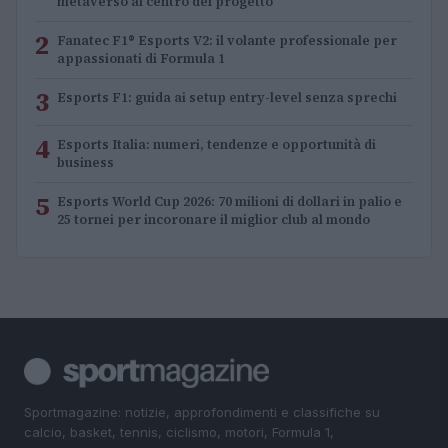
metaverso al centro del progetto
2
Fanatec F1® Esports V2: il volante professionale per
appassionati di Formula 1
3
Esports F1: guida ai setup entry-level senza sprechi
4
Esports Italia: numeri, tendenze e opportunità di
business
5
Esports World Cup 2026: 70 milioni di dollari in palio e
25 tornei per incoronare il miglior club al mondo
Sportmagazine: notizie, approfondimenti e classifiche su
calcio, basket, tennis, ciclismo, motori, Formula 1,