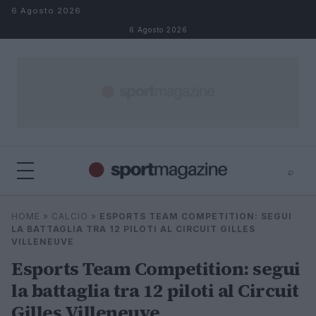
Salta al contenuto
6 Agosto 2026
6 Agosto 2026
⌕
⌕
×
HOME
»
CALCIO
»
ESPORTS TEAM COMPETITION: SEGUI
Cerca
LA BATTAGLIA TRA 12 PILOTI AL CIRCUIT GILLES
VILLENEUVE
Esports Team Competition: segui
la battaglia tra 12 piloti al Circuit
Gilles Villeneuve