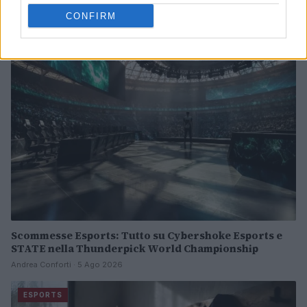
Francesca Lombardi · 6 Ago 2026
CONFIRM
ESPORTS
Scommesse Esports: Tutto su Cybershoke Esports e
STATE nella Thunderpick World Championship
Andrea Conforti · 5 Ago 2026
ESPORTS