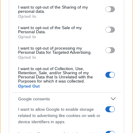
services and may gather and store information including but
tecnico.
not limited to your visit or usage behaviour. You may click to
I want to opt-out of the Sharing of my
personal data.
grant or deny consent to Google and its third-party tags to
Opted In
use your data for below specified purposes in below Google
consent section.
I want to opt-out of the Sale of my
Personal Data.
AUTORE
Opted In
Susanna Capelli
Susanna Capelli ha raccontato una
I want to opt-out of processing my
Personal Data for Targeted Advertising.
rievocazione veronese dal loggiato di Piazza
Opted In
Bra, promuovendo una linea editoriale che
valorizza la storia locale sui social.
I want to opt-out of Collection, Use,
Collaboratrice storica, possiede una
Retention, Sale, and/or Sharing of my
Personal Data that Is Unrelated with the
collezione di programmi teatrali degli
Purposes for which it was collected.
spettacoli veronesi come particolare
Opted Out
biografico.
Google consents
I want to allow Google to enable storage
related to advertising like cookies on web or
device identifiers in apps.