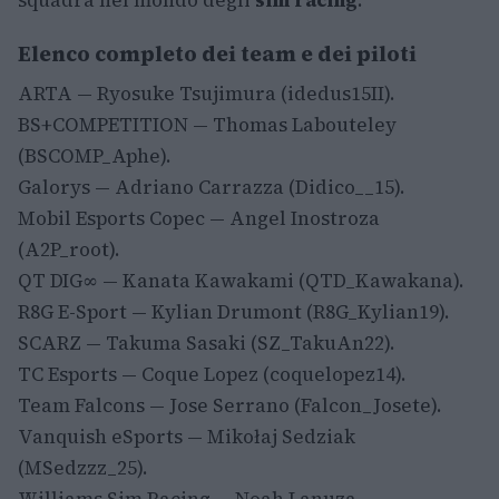
Elenco completo dei team e dei piloti
ARTA — Ryosuke Tsujimura (idedus15II).
BS+COMPETITION — Thomas Labouteley
(BSCOMP_Aphe).
Galorys — Adriano Carrazza (Didico__15).
Mobil Esports Copec — Angel Inostroza
(A2P_root).
QT DIG∞ — Kanata Kawakami (QTD_Kawakana).
R8G E-Sport — Kylian Drumont (R8G_Kylian19).
SCARZ — Takuma Sasaki (SZ_TakuAn22).
TC Esports — Coque Lopez (coquelopez14).
Team Falcons — Jose Serrano (Falcon_Josete).
Vanquish eSports — Mikołaj Sedziak
(MSedzzz_25).
Williams Sim Racing — Noah Lanuza