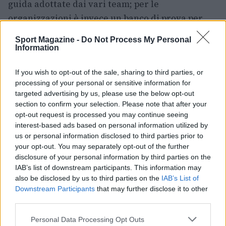
guida adottate dai vari team; per le
organizzazioni è invece un banco di prova per
valutare la comunicazione, l’immagine e la
Sport Magazine -
Do Not Process My Personal
preparazione tecnica. In ultima analisi, eventi
Information
come questo contribuiscono a consolidare il
If you wish to opt-out of the sale, sharing to third parties, or
rapporto tra fans e squadre, rendendo ogni
processing of your personal or sensitive information for
livrea e ogni sorpasso parte di una storia più
targeted advertising by us, please use the below opt-out
ampia che va oltre il singolo risultato sportivo.
section to confirm your selection. Please note that after your
opt-out request is processed you may continue seeing
Non perdere la diretta: collegati a
Gran Turismo
interest-based ads based on personal information utilized by
us or personal information disclosed to third parties prior to
TV
domenica 22 febbraio alle 14:00 (CET) per
your opt-out. You may separately opt-out of the further
seguire la battaglia dei 12 team in una gara
disclosure of your personal information by third parties on the
intensa su un circuito che non perdona errori.
IAB’s list of downstream participants. This information may
also be disclosed by us to third parties on the
IAB’s List of
Che tu sia un appassionato di
sim racing
o
Downstream Participants
that may further disclose it to other
curioso di scoprire la dimensione del team nel
third parties.
motorsport digitale, questa competizione
Please note that this website/app uses one or more Google
Personal Data Processing Opt Outs
promette colpi di scena e momenti di alto livello