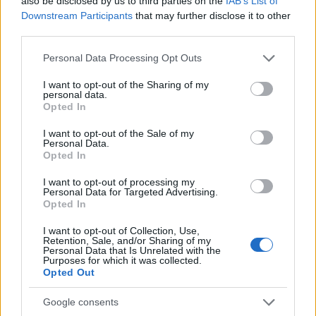
also be disclosed by us to third parties on the
IAB’s List of
Downstream Participants
that may further disclose it to other
third parties.
Please note that this website/app uses one or more Google
Personal Data Processing Opt Outs
services and may gather and store information including but
not limited to your visit or usage behaviour. You may click to
I want to opt-out of the Sharing of my
personal data.
grant or deny consent to Google and its third-party tags to
Opted In
use your data for below specified purposes in below Google
consent section.
I want to opt-out of the Sale of my
Personal Data.
Opted In
I want to opt-out of processing my
Continua a leggere
Personal Data for Targeted Advertising.
Opted In
I want to opt-out of Collection, Use,
FITNESS
Retention, Sale, and/or Sharing of my
Personal Data that Is Unrelated with the
Purposes for which it was collected.
Opted Out
Google consents