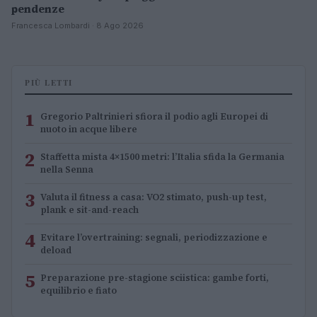
pendenze
Francesca Lombardi · 8 Ago 2026
PIÙ LETTI
1
Gregorio Paltrinieri sfiora il podio agli Europei di
nuoto in acque libere
2
Staffetta mista 4×1500 metri: l’Italia sfida la Germania
nella Senna
3
Valuta il fitness a casa: VO2 stimato, push-up test,
plank e sit-and-reach
4
Evitare l’overtraining: segnali, periodizzazione e
deload
5
Preparazione pre-stagione sciistica: gambe forti,
equilibrio e fiato