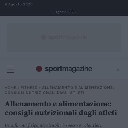
Salta al contenuto
9 Agosto 2026
9 Agosto 2026
⌕
⌕
×
HOME
»
FITNESS
»
ALLENAMENTO E ALIMENTAZIONE:
Cerca
CONSIGLI NUTRIZIONALI DAGLI ATLETI
Allenamento e alimentazione:
consigli nutrizionali dagli atleti
Una forma fisica accettabile è spesso e volentieri