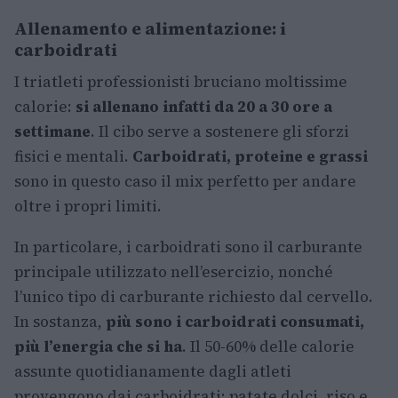
Allenamento e alimentazione: i
carboidrati
I triatleti professionisti bruciano moltissime
calorie:
si allenano infatti da 20 a 30 ore a
settimane
. Il cibo serve a sostenere gli sforzi
fisici e mentali.
Carboidrati, proteine e grassi
sono in questo caso il mix perfetto per andare
oltre i propri limiti.
In particolare, i carboidrati sono il carburante
principale utilizzato nell’esercizio, nonché
l’unico tipo di carburante richiesto dal cervello.
In sostanza,
più sono i carboidrati consumati,
più l’energia che si ha
. Il 50-60% delle calorie
assunte quotidianamente dagli atleti
provengono dai carboidrati: patate dolci, riso e