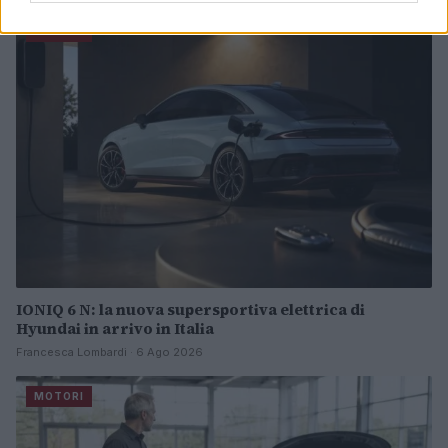
MOTORI
IONIQ 6 N: la nuova supersportiva elettrica di
Hyundai in arrivo in Italia
Francesca Lombardi · 6 Ago 2026
MOTORI