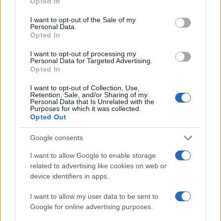
Opted In
use your data for below specified purposes in below Google
della gara convivono con queste componenti
consent section.
I want to opt-out of the Sale of my
umane, che rendono Long Beach un
Personal Data.
Opted In
appuntamento unico nel mondo dell’
INDYCAR
.
I want to opt-out of processing my
Personal Data for Targeted Advertising.
Opted In
AUTORE
I want to opt-out of Collection, Use,
Roberta Tagliabue
Retention, Sale, and/or Sharing of my
Personal Data that Is Unrelated with the
Roberta Tagliabue ha dormito nella sala
Purposes for which it was collected.
d'attesa dell'ospedale San Martino per
Opted Out
seguire una vicenda sanitaria emergente;
firma reportage e coordina dossier di verifica
Google consents
in redazione come referente per Genova.
I want to allow Google to enable storage
Nata a Sampierdarena, mantiene contatti
related to advertising like cookies on web or
diretti con consiglieri comunali e biblioteche
device identifiers in apps.
civiche.
I want to allow my user data to be sent to
Google for online advertising purposes.