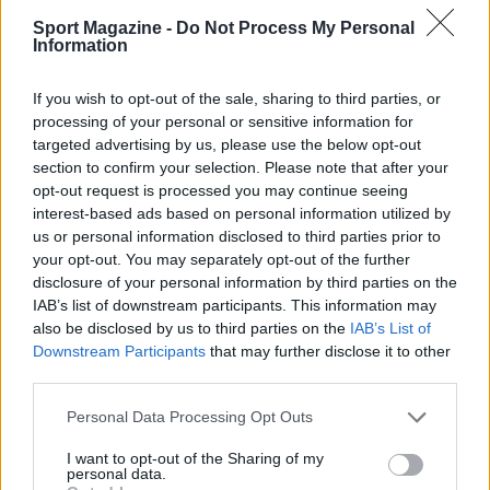
per sponsorizzazioni e creative livree: tra gli
Sport Magazine -
Do Not Process My Personal
esempi di quest’anno ci sono la vettura di
Mick
Information
Schumacher
con Liquid Death, il No. 60 di
Felix
Rosenqvist
dedicato a Green Day su SiriusXM e
If you wish to opt-out of the sale, sharing to third parties, or
processing of your personal or sensitive information for
la livrea nera di
Alex Palou
in collaborazione
targeted advertising by us, please use the below opt-out
con OpenAI. Queste scelte raccontano storie
section to confirm your selection. Please note that after your
diverse e aggiungono colore alla griglia,
opt-out request is processed you may continue seeing
interest-based ads based on personal information utilized by
contribuendo all’appeal mediatico dell’evento.
us or personal information disclosed to third parties prior to
your opt-out. You may separately opt-out of the further
Infine, il paddock ha ricordato con emozione
Jim
disclosure of your personal information by third parties on the
Michaelian
, presidente e CEO del Gran Premio di
IAB’s list of downstream participants. This information may
also be disclosed by us to third parties on the
IAB’s List of
Long Beach, scomparso
il mese scorso
all’età di 83
Downstream Participants
that may further disclose it to other
anni. Michaelian aveva guidato l’evento dal
2001
third parties.
e la sua eredità è evidente nelle infrastrutture,
Please note that this website/app uses one or more Google
Personal Data Processing Opt Outs
nelle iniziative locali e negli investimenti che
services and may gather and store information including but
hanno reso la manifestazione un punto fermo del
not limited to your visit or usage behaviour. You may click to
I want to opt-out of the Sharing of my
personal data.
grant or deny consent to Google and its third-party tags to
calendario. Anche i momenti più tecnici e tattici