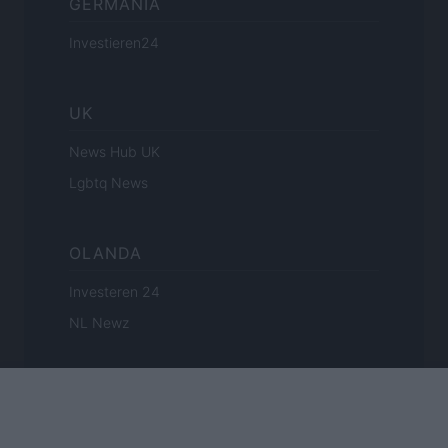
GERMANIA
Investieren24
UK
News Hub UK
Lgbtq News
OLANDA
Investeren 24
NL Newz