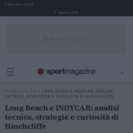
Salta al contenuto
7 Agosto 2026
7 Agosto 2026
⌕
⌕
×
HOME
»
CALCIO
»
LONG BEACH E INDYCAR: ANALISI
Cerca
TECNICA, STRATEGIE E CURIOSITÀ DI HINCHCLIFFE
Long Beach e INDYCAR: analisi
tecnica, strategie e curiosità di
Hinchcliffe