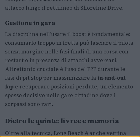
attacco lungo il rettilineo di Shoreline Drive.
Gestione in gara
La disciplina nell’usare il boost è fondamentale:
consumarlo troppo in fretta può lasciare il pilota
senza margine nelle fasi finali di una corsa con
restart o in presenza di attacchi avversari.
Altrettanto cruciale è l’uso del P2P durante le
fasi di pit stop per massimizzare la
in-and-out
lap
e recuperare posizioni perdute, un elemento
spesso decisivo nelle gare cittadine dove i
sorpassi sono rari.
Dietro le quinte: livree e memoria
Oltre alla tecnica, Long Beach è anche vetrina