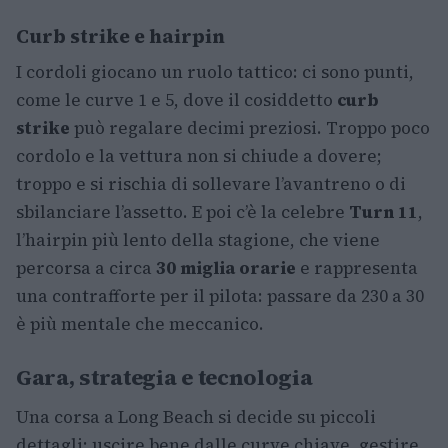
Curb strike e hairpin
I cordoli giocano un ruolo tattico: ci sono punti,
come le curve 1 e 5, dove il cosiddetto
curb
strike
può regalare decimi preziosi. Troppo poco
cordolo e la vettura non si chiude a dovere;
troppo e si rischia di sollevare l’avantreno o di
sbilanciare l’assetto. E poi c’è la celebre
Turn 11
,
l’hairpin più lento della stagione, che viene
percorsa a circa
30 miglia orarie
e rappresenta
una contrafforte per il pilota: passare da 230 a 30
è più mentale che meccanico.
Gara, strategia e tecnologia
Una corsa a Long Beach si decide su piccoli
dettagli: uscire bene dalle curve chiave, gestire