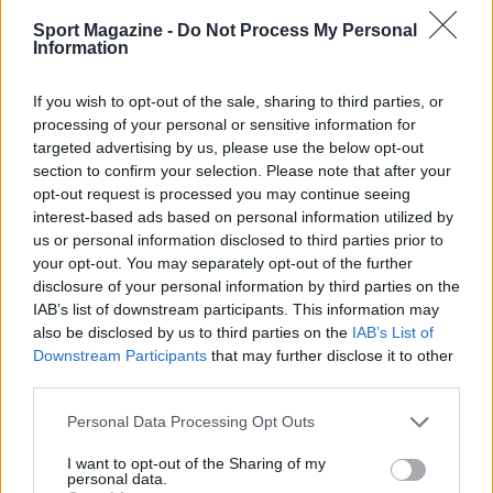
Per approfondire ulteriormente le strategie di
Sport Magazine -
Do Not Process My Personal
Information
gara, è utile monitorare il ritmo pre-pit del
rivale, il traffico atteso, la variabilità della pista
If you wish to opt-out of the sale, sharing to third parties, or
e la finestra della gomma di rientro.
processing of your personal or sensitive information for
targeted advertising by us, please use the below opt-out
section to confirm your selection. Please note that after your
opt-out request is processed you may continue seeing
AUTORE
interest-based ads based on personal information utilized by
Ilaria Mauri
us or personal information disclosed to third parties prior to
Ilaria Mauri, bolognese, decise di seguire il
your opt-out. You may separately opt-out of the further
giornalismo sportivo dopo una notte al
disclosure of your personal information by third parties on the
Dall'Ara durante una partita decisiva: oggi
IAB’s list of downstream participants. This information may
coordina le pagine di competizioni e
also be disclosed by us to third parties on the
IAB’s List of
commenti. In redazione predilige reportage
Downstream Participants
that may further disclose it to other
sul campo e conserva il biglietto di quella
third parties.
partita come prova della svolta.
Please note that this website/app uses one or more Google
Personal Data Processing Opt Outs
services and may gather and store information including but
not limited to your visit or usage behaviour. You may click to
I want to opt-out of the Sharing of my
personal data.
grant or deny consent to Google and its third-party tags to