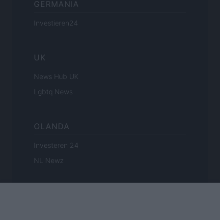
GERMANIA
Investieren24
UK
News Hub UK
Lgbtq News
OLANDA
Investeren 24
NL Newz