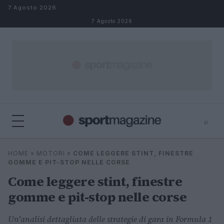
Salta al contenuto
7 Agosto 2026
7 Agosto 2026
⌕
⌕
×
HOME
»
MOTORI
»
COME LEGGERE STINT, FINESTRE
Cerca
GOMME E PIT-STOP NELLE CORSE
Come leggere stint, finestre
gomme e pit-stop nelle corse
Un'analisi dettagliata delle strategie di gara in Formula 1