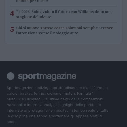
milioni per il 2026
4
F1 2026: Sainz valuta il futuro con Williams dopo una
stagione deludente
5
Chi si muove spesso cerca soluzioni semplici: cresce
l’attenzione verso il noleggio auto
Sportmagazine: notizie, approfondimenti e classifiche su
calcio, basket, tennis, ciclismo, motori, Formula 1,
MotoGP e Olimpiadi. Le ultime news dalle competizioni
nazionali e internazionali, gli highlight delle partite, le
interviste ai protagonisti e i risultati in tempo reale di tutte
le discipline che fanno emozionare gli appassionati di
sport.