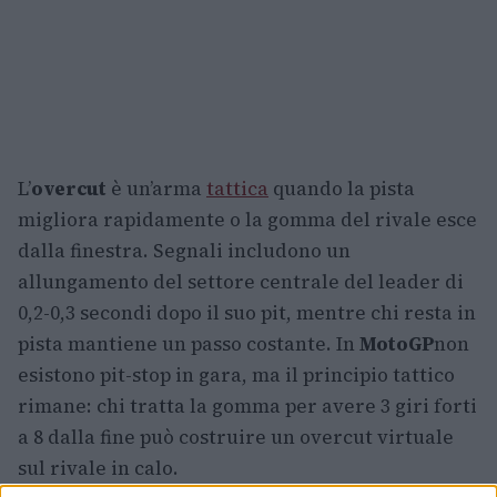
L’
overcut
è un’arma
tattica
quando la pista
migliora rapidamente o la gomma del rivale esce
dalla finestra. Segnali includono un
allungamento del settore centrale del leader di
0,2-0,3 secondi dopo il suo pit, mentre chi resta in
pista mantiene un passo costante. In
MotoGP
non
esistono pit-stop in gara, ma il principio tattico
rimane: chi tratta la gomma per avere 3 giri forti
a 8 dalla fine può costruire un overcut virtuale
sul rivale in calo.