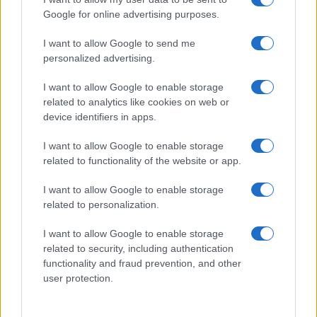
Google for online advertising purposes.
I want to allow Google to send me
Il Benetton Rugby ingaggia il sudafricano
personalized advertising.
Andries Coetzee
I want to allow Google to enable storage
Rinforzo di alta qualità per la squadra di Treviso.
related to analytics like cookies on web or
Redazione Sport Magazine · 10 Mar 2021
device identifiers in apps.
ALTRI SPORT
I want to allow Google to enable storage
related to functionality of the website or app.
I want to allow Google to enable storage
related to personalization.
I want to allow Google to enable storage
related to security, including authentication
functionality and fraud prevention, and other
user protection.
Benetton Rugby si prepara a dire addio a