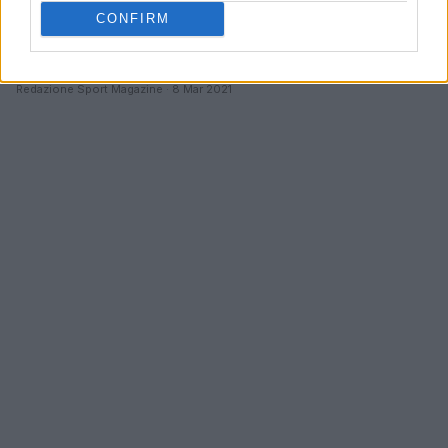
Eli Snyman
CONFIRM
Il seconda linea sudafricano a fine stagione saluterà Treviso
per passare ai Leicester Tigers.
Redazione Sport Magazine · 8 Mar 2021