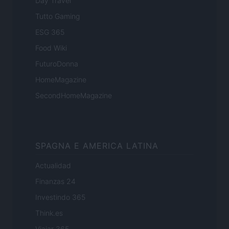
Day Travel
Tutto Gaming
ESG 365
Food Wiki
FuturoDonna
HomeMagazine
SecondHomeMagazine
SPAGNA E AMERICA LATINA
Actualidad
Finanzas 24
Investindo 365
Think.es
Viajar 365