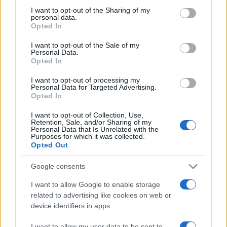
not limited to your visit or usage behaviour. You may click to
I want to opt-out of the Sharing of my
personal data.
grant or deny consent to Google and its third-party tags to
Opted In
use your data for below specified purposes in below Google
consent section.
I want to opt-out of the Sale of my
Personal Data.
Opted In
Ufficializzati i primi 3 round della PRO14
I want to opt-out of processing my
Rainbow Cup
Personal Data for Targeted Advertising.
Opted In
Treviso sarà impegnata nella gara d’esordio contro i Glasgow
Warriors e negli altri 2 match contro lo Zebre Rugby Club.
I want to opt-out of Collection, Use,
Redazione Sport Magazine · 13 Apr 2021
Retention, Sale, and/or Sharing of my
Personal Data that Is Unrelated with the
Purposes for which it was collected.
ALTRI SPORT
Opted Out
Google consents
I want to allow Google to enable storage
related to advertising like cookies on web or
device identifiers in apps.
I want to allow my user data to be sent to