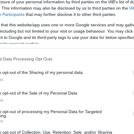
losure of your personal information by third parties on the IAB’s list of
MOTORI
. This information may also be disclosed by us to third parties on the
IA
Participants
that may further disclose it to other third parties.
 that this website/app uses one or more Google services and may gath
including but not limited to your visit or usage behaviour. You may click 
 to Google and its third-party tags to use your data for below specifi
ogle consent section.
l Data Processing Opt Outs
Valentino Rossi: “So che il tempo
l’avrà vinta”
o opt-out of the Sharing of my personal data.
ge
"Provo a rendergliela il più difficile possibile, ecco
In
perchè corro ancora".
Redazione Sport Magazine · 23 Apr 2021
o opt-out of the Sale of my Personal Data.
In
to opt-out of processing my Personal Data for Targeted
ing.
In
o opt-out of Collection, Use, Retention, Sale, and/or Sharing