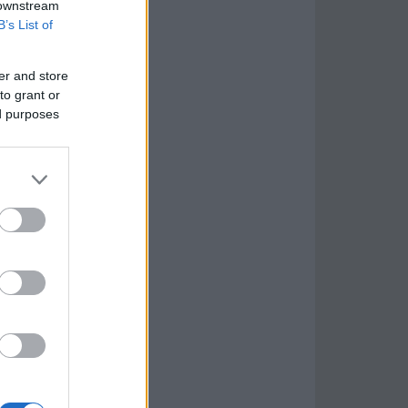
 downstream
B’s List of
er and store
to grant or
ed purposes