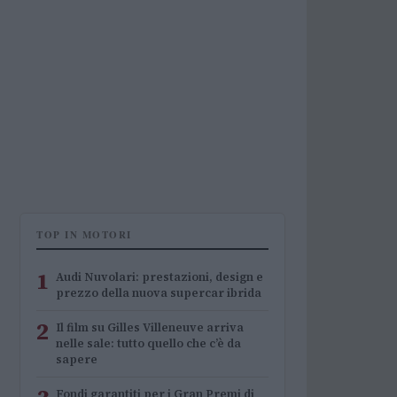
TOP IN MOTORI
1
Audi Nuvolari: prestazioni, design e
prezzo della nuova supercar ibrida
2
Il film su Gilles Villeneuve arriva
nelle sale: tutto quello che c’è da
sapere
Fondi garantiti per i Gran Premi di