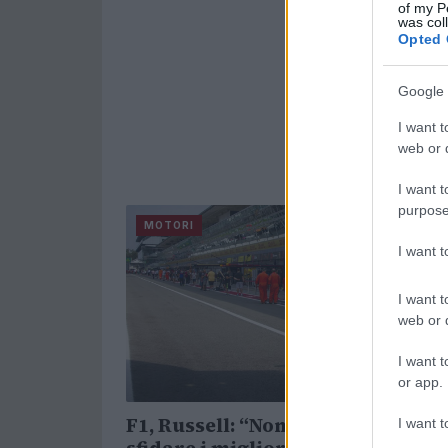
of my P
was col
Opted 
Google 
I want t
web or d
I want t
purpose
MOTORI
I want 
I want t
web or d
I want t
or app.
F1, Russell: “Non vedo l’ora di
I want t