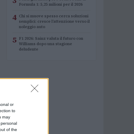
3
Formula 1: 5,25 milioni per il 2026
4
Chi si muove spesso cerca soluzioni
semplici: cresce l’attenzione verso il
noleggio auto
5
F1 2026: Sainz valuta il futuro con
Williams dopo una stagione
deludente
sonal or
ection to
ou may
 personal
out of the