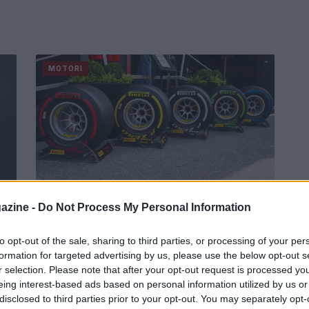
MOTORI
eno
Toto Wolff gela la F1 sulle regole
azine -
Do Not Process My Personal Information
del 2022: “Meno equilibrio”
o.
Il dirigente della Mercedes: "Avremo distacchi
to opt-out of the sale, sharing to third parties, or processing of your per
molto più ampi".
formation for targeted advertising by us, please use the below opt-out s
r selection. Please note that after your opt-out request is processed y
Redazione Sport Magazine · 25 Apr 2021
eing interest-based ads based on personal information utilized by us or
disclosed to third parties prior to your opt-out. You may separately opt-