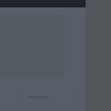
⌕
Cerca