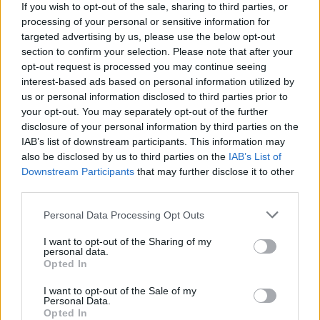
If you wish to opt-out of the sale, sharing to third parties, or
processing of your personal or sensitive information for
Sogno olimpico per Federica Brignone
targeted advertising by us, please use the below opt-out
section to confirm your selection. Please note that after your
La valdostana cederà il trono di Coppa del Mondo a fine
opt-out request is processed you may continue seeing
stagione, ma ha già un nuovo obiettivo.
interest-based ads based on personal information utilized by
Redazione Sport Magazine · 9 Mar 2021
us or personal information disclosed to third parties prior to
your opt-out. You may separately opt-out of the further
ALTRI SPORT
disclosure of your personal information by third parties on the
IAB’s list of downstream participants. This information may
also be disclosed by us to third parties on the
IAB’s List of
Downstream Participants
that may further disclose it to other
third parties.
Please note that this website/app uses one or more Google
Personal Data Processing Opt Outs
services and may gather and store information including but
not limited to your visit or usage behaviour. You may click to
I want to opt-out of the Sharing of my
personal data.
grant or deny consent to Google and its third-party tags to
Opted In
use your data for below specified purposes in below Google
consent section.
I want to opt-out of the Sale of my
Bassino, lacrime di gioia: “Un giorno
Personal Data.
bellissimo”
Opted In