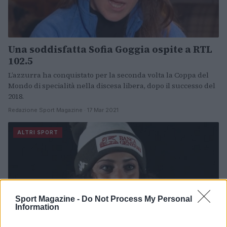
Una soddisfatta Sofia Goggia ospite a RTL
102.5
L’azzurra ha conquistato per la seconda volta la Coppa del
Mondo di specialità nella discesa libera, dopo il successo del
2018.
Redazione Sport Magazine · 17 Mar 2021
ALTRI SPORT
Sport Magazine -
Do Not Process My Personal
Information