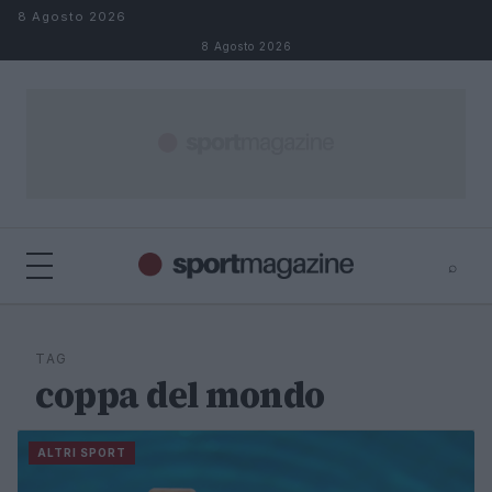
Salta al contenuto
8 Agosto 2026
8 Agosto 2026
⌕
⌕
×
Cerca
TAG
coppa del mondo
ALTRI SPORT