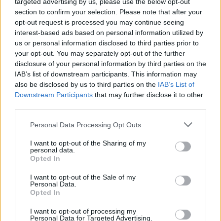
targeted advertising by us, please use the below opt-out
Redazione Sport Magazine · 20 Apr 2021
section to confirm your selection. Please note that after your
opt-out request is processed you may continue seeing
CALCIO
interest-based ads based on personal information utilized by
us or personal information disclosed to third parties prior to
your opt-out. You may separately opt-out of the further
disclosure of your personal information by third parties on the
IAB’s list of downstream participants. This information may
also be disclosed by us to third parties on the
IAB’s List of
Downstream Participants
that may further disclose it to other
third parties.
Please note that this website/app uses one or more Google
Personal Data Processing Opt Outs
services and may gather and store information including but
not limited to your visit or usage behaviour. You may click to
I want to opt-out of the Sharing of my
Giovanni Cobolli Gigli preferisce la
personal data.
grant or deny consent to Google and its third-party tags to
Champions alla Superlega
Opted In
use your data for below specified purposes in below Google
L'ex presidente bianconero, ospite a Radio Kiss Kiss Napoli, si
consent section.
I want to opt-out of the Sale of my
è espresso in merito all’adesione della Juve alla nuova
Personal Data.
competizione europea per…
Opted In
Redazione Sport Magazine · 19 Apr 2021
I want to opt-out of processing my
Personal Data for Targeted Advertising.