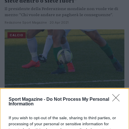
siete dentro o siete fuori”
Il presidente della Federazione mondiale non vuole vie di
mezzo: "Chi vuole andare ne pagherà le conseguenze".
Redazione Sport Magazine · 20 Apr 2021
CALCIO
Sport Magazine -
Do Not Process My Personal
Superlega, Florentino Perez: “Salveremo
Information
il calcio”
If you wish to opt-out of the sale, sharing to third parties, or
Il presidente del Real Madrid: "Siamo in un momento critico,
processing of your personal or sensitive information for
inaccettabili gli insulti ad Agnelli".