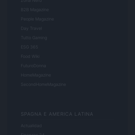
Zona Nerd
B2B Magazine
People Magazine
Day Travel
Tutto Gaming
ESG 365
Food Wiki
FuturoDonna
HomeMagazine
SecondHomeMagazine
SPAGNA E AMERICA LATINA
Actualidad
Finanzas 24