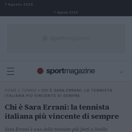
Salta al contenuto
7 Agosto 2026
7 Agosto 2026
⌕
⌕
×
HOME
»
TENNIS
»
CHI È SARA ERRANI: LA TENNISTA
Cerca
ITALIANA PIÙ VINCENTE DI SEMPRE
Chi è Sara Errani: la tennista
italiana più vincente di sempre
Sara Errani è una delle tenniste più forti a livello