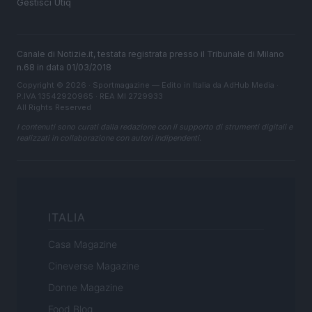
Gestisci Utiq
Canale di Notizie.it, testata registrata presso il Tribunale di Milano
n.68 in data 01/03/2018
Copyright © 2026 · Sportmagazine — Edito in Italia da
AdHub Media
·
P.IVA 13542920965 · REA MI 2729933
All Rights Reserved
I contenuti sono curati dalla redazione con il supporto di strumenti digitali e
realizzati in collaborazione con autori indipendenti.
ITALIA
Casa Magazine
Cineverse Magazine
Donne Magazine
Food Blog