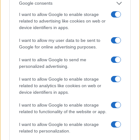
Google consents
Sono molto arrabbiata, ma allo stesso tempo sono in
pace con la mia coscienza. Sono assolutamente
I want to allow Google to enable storage
related to advertising like cookies on web or
consapevole di non aver fatto nulla di male e di non
device identifiers in apps.
aver commesso alcuna negligenza nei confronti del
programma antidoping. È una sostanza presente in
I want to allow my user data to be sent to
Google for online advertising purposes.
un medicinale che mia madre assume dal 2012 e che
è presente a casa nostra: l’unica ipotesi è una
I want to allow Google to send me
contaminazione del cibo.
personalized advertising.
I want to allow Google to enable storage
Al suo rientro si ritrovò fuori dalla top100 sia
related to analytics like cookies on web or
device identifiers in apps.
nella classifica singolare che in quella di doppio.
Tuttavia nel 2018, dopo aver ottenuto il decimo
I want to allow Google to enable storage
trionfo in carriera in un torneo,
dovette
related to functionality of the website or app.
nuovamente fermarsi a seguito del
I want to allow Google to enable storage
prolungamento della squalifica da parte del
related to personalization.
TAS
. Una volta ripreso a giocare Sara non ebbe