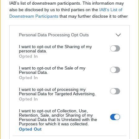
IAB’s list of downstream participants. This information may
also be disclosed by us to third parties on the
IAB’s List of
Downstream Participants
that may further disclose it to other
third parties.
Please note that this website/app uses one or more Google
Personal Data Processing Opt Outs
services and may gather and store information including but
not limited to your visit or usage behaviour. You may click to
I want to opt-out of the Sharing of my
personal data.
grant or deny consent to Google and its third-party tags to
Per Sara iniziò un lento declino fatto di infortuni
Opted In
use your data for below specified purposes in below Google
e molte sconfitte.
Nel 2015 venne anche meno il
consent section.
I want to opt-out of the Sale of my
Personal Data.
sodalizio con la Vinci
, che mise così fine a una
Opted In
delle coppie più forti della storia del tennis.
Il
I want to opt-out of processing my
peggio arrivò nel 2017 quando ad agosto la
Personal Data for Targeted Advertising.
Opted In
federazione internazionale la squalificò per
due mesi per doping
(venne trovata la presenza
I want to opt-out of Collection, Use,
Retention, Sale, and/or Sharing of my
di letrozolo all’interno del suo sangue). L’Errani
Personal Data that Is Unrelated with the
Purposes for which it was collected.
fu molto colpita da questa decisione:
Opted Out