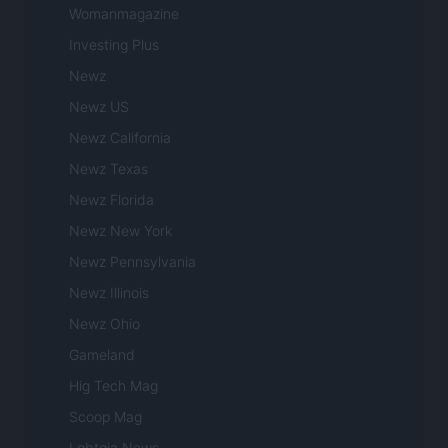
Womanmagazine
Investing Plus
Newz
Newz US
Newz California
Newz Texas
Newz Florida
Newz New York
Newz Pennsylvania
Newz Illinois
Newz Ohio
Gameland
Hig Tech Mag
Scoop Mag
Lgbtqia News