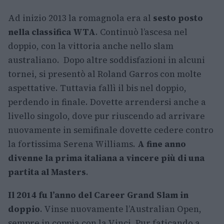
Ad inizio 2013 la romagnola era al
sesto posto
nella classifica WTA
. Continuò l’ascesa nel
doppio, con la vittoria anche nello slam
australiano. Dopo altre soddisfazioni in alcuni
tornei, si presentò al Roland Garros con molte
aspettative. Tuttavia fallì il bis nel doppio,
perdendo in finale. Dovette arrendersi anche a
livello singolo, dove pur riuscendo ad arrivare
nuovamente in semifinale dovette cedere contro
la fortissima Serena Williams.
A fine anno
divenne la prima italiana a vincere più di una
partita al Masters
.
Il 2014 fu l’anno del Career Grand Slam in
doppio
. Vinse nuovamente l’Australian Open,
sempre in coppia con la Vinci. Pur faticando a