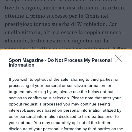
livello singolo, anche a causa di alcuni infortuni,
ottenne il primo successo per le Cichis nel
prestigioso torneo su erba di Wimbledon. Con
quella vittoria, oltre a essere la coppia numero 1
al mondo, le due azzurre completarono la
conquista di tutti e quattro i grandi tornei.
A fine
anno vennero nominate miglior coppia per il
Sport Magazine -
Do Not Process My Personal
terzo anno consecutivo
. Entrambe entrarono di
Information
diritto nella storia del tennis tricolore come due
If you wish to opt-out of the sale, sharing to third parties, or
delle
tenniste italiane più forti di sempre.
processing of your personal or sensitive information for
targeted advertising by us, please use the below opt-out
section to confirm your selection. Please note that after your
opt-out request is processed you may continue seeing
interest-based ads based on personal information utilized by
us or personal information disclosed to third parties prior to
your opt-out. You may separately opt-out of the further
disclosure of your personal information by third parties on the