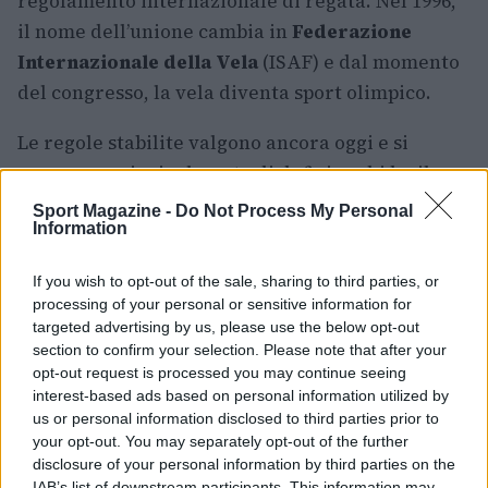
regolamento internazionale di regata. Nel 1996,
il nome dell’unione cambia in
Federazione
Internazionale della Vela
(ISAF) e dal momento
del congresso, la vela diventa sport olimpico.
Le regole stabilite valgono ancora oggi e si
occupano principalmente di definire chi ha il
diritto di rotta sugli altri e come rispondere a
Sport Magazine -
Do Not Process My Personal
Information
queste precedenze. In più, tramite il
regolamento il giudice di regata può decretare
If you wish to opt-out of the sale, sharing to third parties, or
quali penalità affidare ad una squadra e se
processing of your personal or sensitive information for
squalificare qualcuno.
targeted advertising by us, please use the below opt-out
section to confirm your selection. Please note that after your
opt-out request is processed you may continue seeing
Le regate
interest-based ads based on personal information utilized by
Le competizioni (regate) sono composte da
us or personal information disclosed to third parties prior to
your opt-out. You may separately opt-out of the further
percorsi segnalati da boe galleggianti che
disclosure of your personal information by third parties on the
vengono vinte da chi le completa nel minor
IAB’s list of downstream participants. This information may