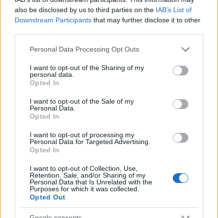
tempo possibile. Per vincere bisogna conoscere
also be disclosed by us to third parties on the
IAB’s List of
Downstream Participants
that may further disclose it to other
bene i venti, le corrette tecniche di utilizzo delle
third parties.
vele e le caratteristiche della propria
Please note that this website/app uses one or more Google
imbarcazione. Le regate sono principalmente di
Personal Data Processing Opt Outs
services and may gather and store information including but
due tipi:
not limited to your visit or usage behaviour. You may click to
I want to opt-out of the Sharing of my
personal data.
grant or deny consent to Google and its third-party tags to
Opted In
Regate costiere:
si possono svolgere sia in
use your data for below specified purposes in below Google
mare che in acqua dolce, sono più brevi di
consent section.
I want to opt-out of the Sale of my
quelle di altura e prevedono la navigazione
Personal Data.
Opted In
entro un percorso stabilito in un campo di
regata (usando boe e segnalazioni). Uno dei
I want to opt-out of processing my
Personal Data for Targeted Advertising.
percorsi più diffusi è quello del quadrilatero
Opted In
olimpico, che prevede tratti controvento e non.
Può essere svolto da solo due imbarcazioni
I want to opt-out of Collection, Use,
Retention, Sale, and/or Sharing of my
(
match race
) o a squadre.
Personal Data that Is Unrelated with the
Purposes for which it was collected.
Regate di altura:
prevedono un campo di
Opted Out
regata molto ampio, definito dalle
caratteristiche tipiche della zona in cui si
Google consents