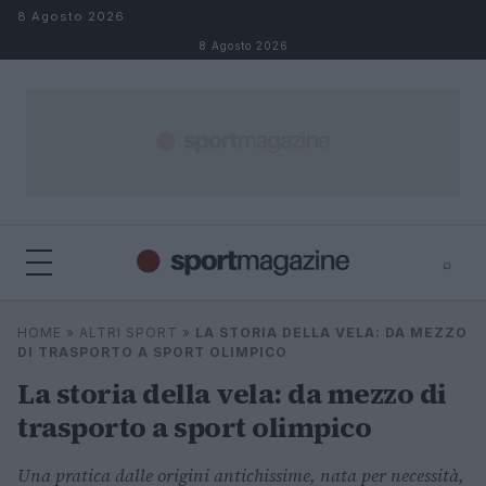
Salta al contenuto
8 Agosto 2026
8 Agosto 2026
⌕
⌕
×
HOME
»
ALTRI SPORT
»
LA STORIA DELLA VELA: DA MEZZO
Cerca
DI TRASPORTO A SPORT OLIMPICO
La storia della vela: da mezzo di
trasporto a sport olimpico
Una pratica dalle origini antichissime, nata per necessità,