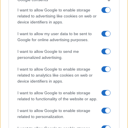
svolge la regata (presenza di scogli, isolotti
I want to allow Google to enable storage
ecc.). Sono in genere molto lunghe e infatti
related to advertising like cookies on web or
prevedono spesso degli scali. Si possono
device identifiers in apps.
svolgere individualmente, in coppia o in
squadra.
I want to allow my user data to be sent to
Google for online advertising purposes.
LEGGI ANCHE:
Mountain bike: brivido,
I want to allow Google to send me
adrenalina ed emozioni forti
personalized advertising.
I want to allow Google to enable storage
related to analytics like cookies on web or
AUTORE
device identifiers in apps.
Redazione Sportmagazine
I want to allow Google to enable storage
related to functionality of the website or app.
I want to allow Google to enable storage
related to personalization.