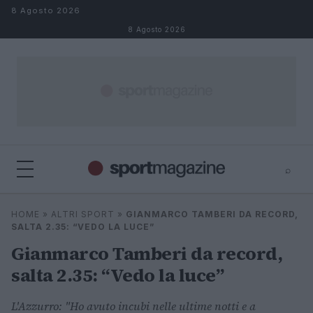
Salta al contenuto
8 Agosto 2026
8 Agosto 2026
⌕
⌕
×
HOME
»
ALTRI SPORT
»
GIANMARCO TAMBERI DA RECORD,
Cerca
SALTA 2.35: “VEDO LA LUCE”
Gianmarco Tamberi da record,
salta 2.35: “Vedo la luce”
L'Azzurro: "Ho avuto incubi nelle ultime notti e a