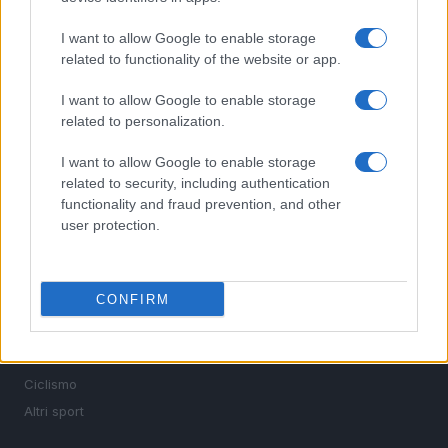
I want to allow Google to enable storage
related to functionality of the website or app.
Sportmagazine: notizie, approfondimenti e classifiche su
calcio, basket, tennis, ciclismo, motori, Formula 1,
I want to allow Google to enable storage
MotoGP e Olimpiadi. Le ultime news dalle competizioni
related to personalization.
nazionali e internazionali, gli highlight delle partite, le
interviste ai protagonisti e i risultati in tempo reale di tutte
I want to allow Google to enable storage
le discipline che fanno emozionare gli appassionati di
related to security, including authentication
sport.
functionality and fraud prevention, and other
user protection.
SEZIONI
Calcio
CONFIRM
Tennis
Basket
Motori
Ciclismo
Altri sport