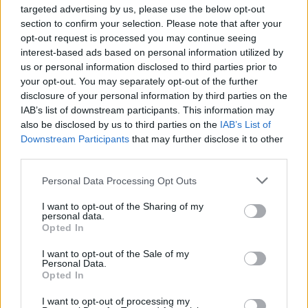
targeted advertising by us, please use the below opt-out
impatto nella pallavolo italiana
section to confirm your selection. Please note that after your
Andrea Conforti · 8 Ago 2026
opt-out request is processed you may continue seeing
interest-based ads based on personal information utilized by
ALTRI SPORT
us or personal information disclosed to third parties prior to
your opt-out. You may separately opt-out of the further
disclosure of your personal information by third parties on the
IAB’s list of downstream participants. This information may
also be disclosed by us to third parties on the
IAB’s List of
Downstream Participants
that may further disclose it to other
third parties.
Please note that this website/app uses one or more Google
Personal Data Processing Opt Outs
services and may gather and store information including but
not limited to your visit or usage behaviour. You may click to
I want to opt-out of the Sharing of my
personal data.
grant or deny consent to Google and its third-party tags to
Opted In
use your data for below specified purposes in below Google
Come migliorare il rovescio nel padel e trasformare
consent section.
I want to opt-out of the Sale of my
la difesa in attacco
Personal Data.
Opted In
Francesca Lombardi · 7 Ago 2026
I want to opt-out of processing my