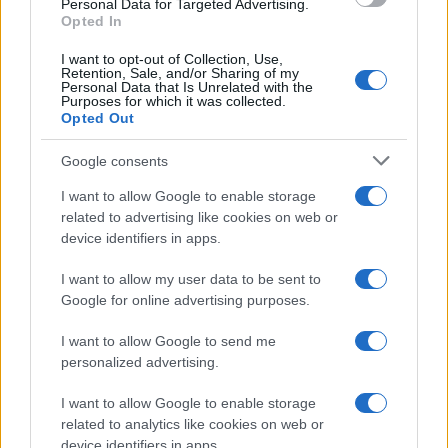
Personal Data for Targeted Advertising.
Opted In
PIÙ LETTI
I want to opt-out of Collection, Use,
Retention, Sale, and/or Sharing of my
1
Personal Data that Is Unrelated with the
Europei degli sport acquatici, ciclismo e tennis: il
Purposes for which it was collected.
palinsesto sportivo del 3 agosto
Opted Out
2
Lara Gut: stipendio e patrimonio della sciatrice
Google consents
3
Linci Rugby Club Milano: la storia di un gruppo di
I want to allow Google to enable storage
atlete che ha scelto l’autogestione
related to advertising like cookies on web or
device identifiers in apps.
4
A quanto ammonta il patrimonio di Federica
Pellegrini? Lo stipendio
I want to allow my user data to be sent to
Google for online advertising purposes.
5
Dai Knicks ai campionati di tennis: le scommesse che
hanno fatto storia
I want to allow Google to send me
personalized advertising.
I want to allow Google to enable storage
related to analytics like cookies on web or
device identifiers in apps.