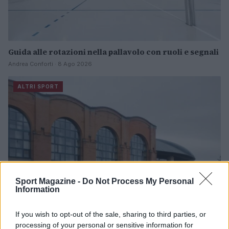
Guida alle rotazioni nella pallavolo con ruoli e segnali
Andrea Conforti · 8 Ago 2026
ALTRI SPORT
Sport Magazine -
Do Not Process My Personal
Information
If you wish to opt-out of the sale, sharing to third parties, or
processing of your personal or sensitive information for
Valentina Zago: l’arrivo a Trescore Balneario e il suo