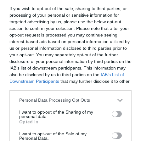
anni. Purtroppo per lui i texani stavano
If you wish to opt-out of the sale, sharing to third parties, or
cominciando un periodo di rinnovamento, dopo i
processing of your personal or sensitive information for
ritiri dei vari campioni.
Infatti nelle stagioni coi
targeted advertising by us, please use the below opt-out
section to confirm your selection. Please note that after your
bianconeri DeRozan non ha mai potuto
opt-out request is processed you may continue seeing
realmente competere ai Playoff.
interest-based ads based on personal information utilized by
us or personal information disclosed to third parties prior to
your opt-out. You may separately opt-out of the further
disclosure of your personal information by third parties on the
AUTORE
IAB’s list of downstream participants. This information may
Redazione Sportmagazine
also be disclosed by us to third parties on the
IAB’s List of
Downstream Participants
that may further disclose it to other
third parties.
Please note that this website/app uses one or more Google
Personal Data Processing Opt Outs
services and may gather and store information including but
not limited to your visit or usage behaviour. You may click to
I want to opt-out of the Sharing of my
personal data.
grant or deny consent to Google and its third-party tags to
Opted In
use your data for below specified purposes in below Google
consent section.
I want to opt-out of the Sale of my
Personal Data.