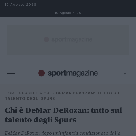
Salta al contenuto
10 Agosto 2026
10 Agosto 2026
⌕
⌕
×
HOME
»
BASKET
»
CHI È DEMAR DEROZAN: TUTTO SUL
Cerca
TALENTO DEGLI SPURS
Chi è DeMar DeRozan: tutto sul
talento degli Spurs
DeMar DeRozan dopo un'infanzia condizionata dalla