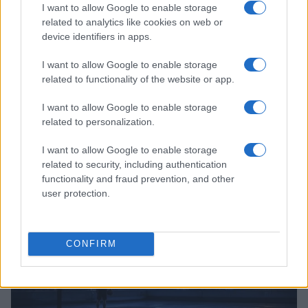
I want to allow Google to enable storage
related to analytics like cookies on web or
device identifiers in apps.
I want to allow Google to enable storage
related to functionality of the website or app.
I want to allow Google to enable storage
related to personalization.
Pallacanestro Trieste: Cassinerio e Della Rosa nello
staff tecnico
I want to allow Google to enable storage
Andrea Conforti · 10 Ago 2026
related to security, including authentication
functionality and fraud prevention, and other
BASKET
user protection.
CONFIRM