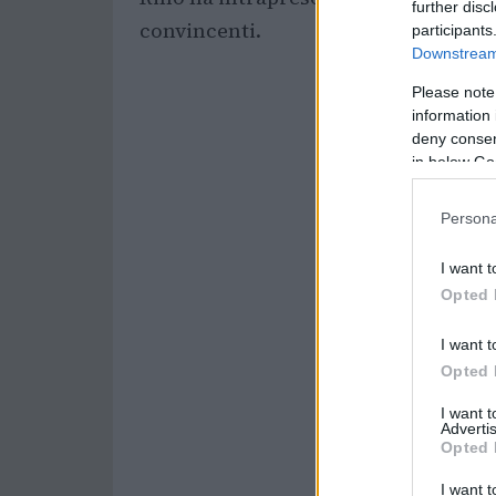
further disc
convincenti.
participants
Downstream 
Please note
information 
deny consent
in below Go
Persona
I want t
Opted 
I want t
Opted 
I want 
Advertis
Opted 
I want t