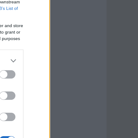
 downstream
B’s List of
er and store
to grant or
ed purposes