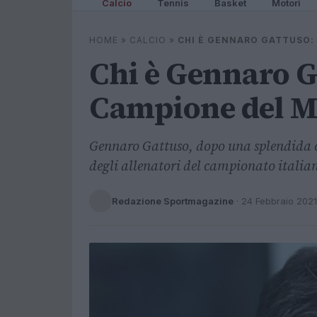
Calcio
Tennis
Basket
Motori
HOME
»
CALCIO
»
CHI È GENNARO GATTUSO:
Chi è Gennaro Ga
Campione del M
Gennaro Gattuso, dopo una splendida c
degli allenatori del campionato italian
Redazione Sportmagazine
·
24 Febbraio 2021