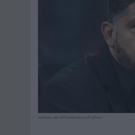
Gattuso, dal 2013 allenatore di calcio.