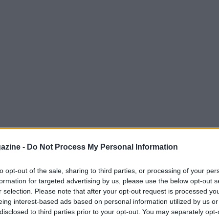
azine -
Do Not Process My Personal Information
to opt-out of the sale, sharing to third parties, or processing of your per
formation for targeted advertising by us, please use the below opt-out s
importanti del calcio italiano e una persona
r selection. Please note that after your opt-out request is processed y
tutto da calciatore, tra Milan e Nazionale,
eing interest-based ads based on personal information utilized by us or
disclosed to third parties prior to your opt-out. You may separately opt-
lenatore sebbene con risultati non sempre