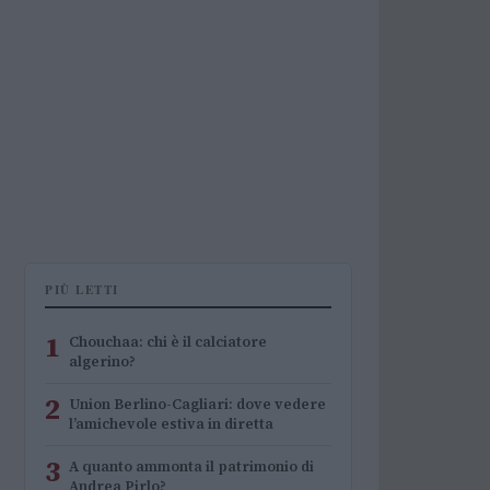
PIÙ LETTI
1
Chouchaa: chi è il calciatore
algerino?
2
Union Berlino-Cagliari: dove vedere
l’amichevole estiva in diretta
3
A quanto ammonta il patrimonio di
Andrea Pirlo?