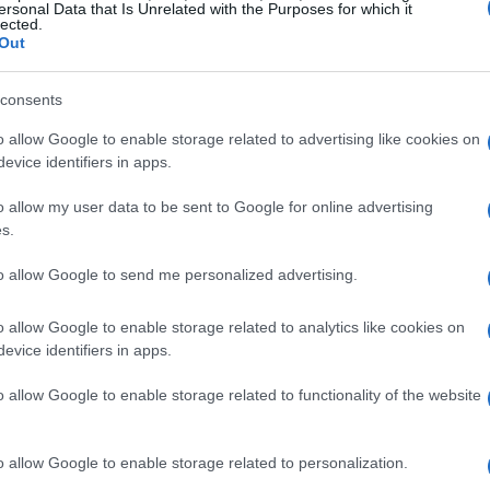
ersonal Data that Is Unrelated with the Purposes for which it
lected.
Out
iano Calabro il 9 gennaio 1978.
È sposato con
nni da calciatore in Scozia. Da lei ha avuto
consents
o allow Google to enable storage related to advertising like cookies on
evice identifiers in apps.
ato dal padre Franco ex calciatore di Serie D.
o allow my user data to be sent to Google for online advertising
n il Perugia
ed entrò nel settore giovanile
s.
chi vinse due scudetti, esordendo sia in
to allow Google to send me personalized advertising.
sua grande grinta, il suo ruolo è stato quello di
e a difendere e rubare palloni.
o allow Google to enable storage related to analytics like cookies on
evice identifiers in apps.
o allow Google to enable storage related to functionality of the website
re professionista fu quella coi
Glasgow
to fu inizialmente ostacolo dal Perugia.
Con
o allow Google to enable storage related to personalization.
e
e l’esperienza terminò alla luce dei dissidi