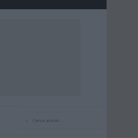
⌕
Cerca