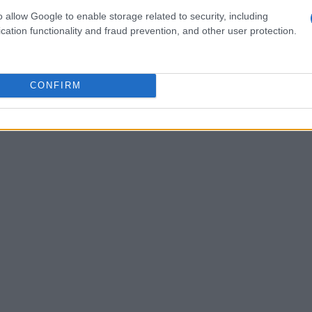
o allow Google to enable storage related to security, including
ter lo utilizzava come difensore, mentre Rino
cation functionality and fraud prevention, and other user protection.
po).
CONFIRM