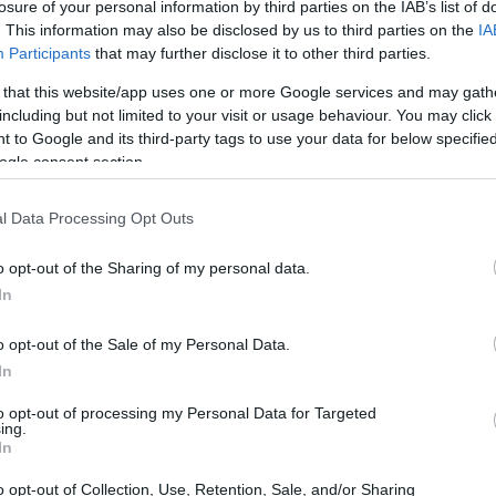
losure of your personal information by third parties on the IAB’s list of
o ancora in sospeso e sono previste per il
. This information may also be disclosed by us to third parties on the
IA
Participants
that may further disclose it to other third parties.
fiche non influiranno sul regolare
 that this website/app uses one or more Google services and may gath
including but not limited to your visit or usage behaviour. You may click 
 to Google and its third-party tags to use your data for below specifi
ogle consent section.
l Data Processing Opt Outs
o opt-out of the Sharing of my personal data.
In
o opt-out of the Sale of my Personal Data.
In
to opt-out of processing my Personal Data for Targeted
ing.
In
o opt-out of Collection, Use, Retention, Sale, and/or Sharing