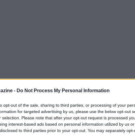
azine -
Do Not Process My Personal Information
to opt-out of the sale, sharing to third parties, or processing of your per
ad darà il via alla nuova stagione contro Rayo
formation for targeted advertising by us, please use the below opt-out s
à identico alla versione vista durante
r selection. Please note that after your opt-out request is processed y
, il 25 maggio contro l’Atletico Madrid. La
eing interest-based ads based on personal information utilized by us or
disclosed to third parties prior to your opt-out. You may separately opt-
 e l’espansione della gradinata (per poter