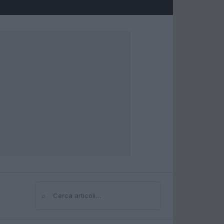
⌕
Cerca