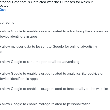
ersonal Data that Is Unrelated with the Purposes for which it
lected.
Out
rimane invariata, con 39.303 posti, ed il club
consents
a 37.854 per la nuova stagione. Tuttavia, c’è
o allow Google to enable storage related to advertising like cookies on
 sperano di poter acquistare il loro
evice identifiers in apps.
sono posti disponibili.
o allow my user data to be sent to Google for online advertising
s.
one potrebbe cambiare, poiché la Real
uovi settori della gradinata di Anoeta. Queste
to allow Google to send me personalized advertising.
attro angolature superiore, nell’area
o allow Google to enable storage related to analytics like cookies on
buna Est) dove non sono stati ammessi soci fino
evice identifiers in apps.
tribune stampa. Inoltre, ci sarà un ampio
ente a quanto avviene nei match della
o allow Google to enable storage related to functionality of the website
o allow Google to enable storage related to personalization.
on i lavori di ristrutturazione e ampliamento