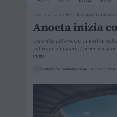
Calcio
Tennis
Basket
Motori
HOME
»
CALCIO
»
NOTIZIE
»
ANOETA INIZIA 
Anoeta inizia co
Domenica (alle 19:00), la Real Socieda
Vallecano allo stadio Anoeta, che sarà 
more
Redazione Sport Magazine
·
14 Agosto 2024
·