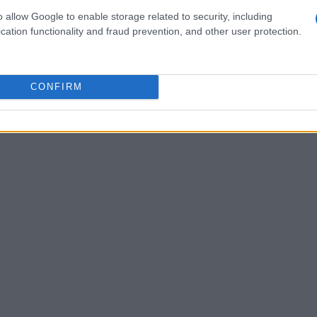
o allow Google to enable storage related to security, including
oni di euro. Con questi miglioramenti, lo
cation functionality and fraud prevention, and other user protection.
era quest’anno, in attesa di diventare una
l 2030.
CONFIRM