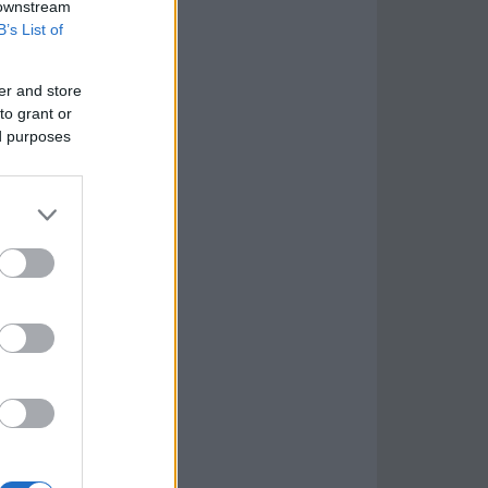
 downstream
B’s List of
er and store
to grant or
ed purposes