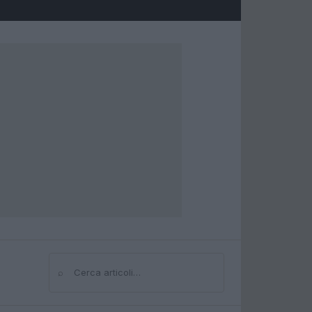
⌕
Cerca