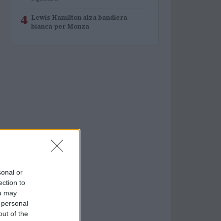
4
Lewis Hamilton alza bandiera
bianca per Monza
sonal or
ection to
ou may
 personal
out of the