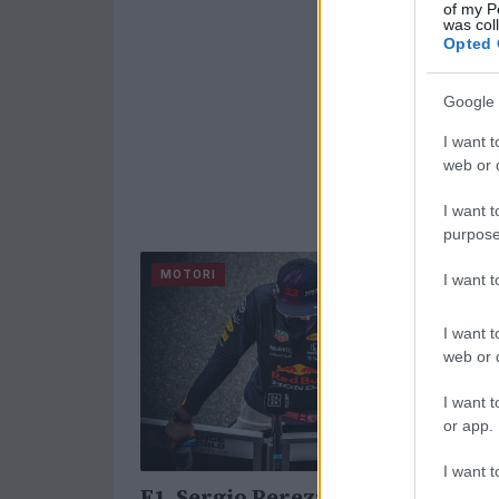
of my P
was col
Opted 
Google 
I want t
web or d
I want t
purpose
MOTORI
I want 
I want t
web or d
I want t
or app.
I want t
F1, Sergio Perez: “Credo che