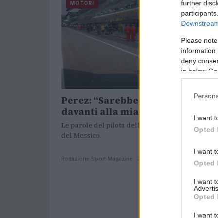
further disc
MOTORI
participants
Downstream 
Please note
information 
deny consent
in below Go
Persona
Perez: “Sarebbe un sogno vincer
davanti alla mia gente”
I want t
Le parole del pilota della Red Bull in vista del 
Opted 
del Messico.
I want t
Redazione Sport Magazine · 3 Nov 2021
Opted 
I want 
Advertis
Opted 
I want t