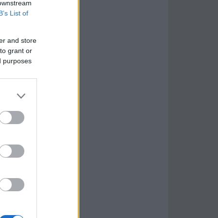
 downstream
B’s List of
er and store
to grant or
ed purposes