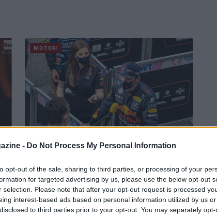
MOTORI
ha
Red Bull ai piedi di Max
azine -
Do Not Process My Personal Information
Verstappen: “Staccata incredibile”
tolo
Il consigliere Marko: "Con lui mi sento quasi
to opt-out of the sale, sharing to third parties, or processing of your per
rilassato".
formation for targeted advertising by us, please use the below opt-out s
r selection. Please note that after your opt-out request is processed y
Redazione Sport Magazine · 8 Nov 2021
eing interest-based ads based on personal information utilized by us or
disclosed to third parties prior to your opt-out. You may separately opt-