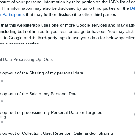
losure of your personal information by third parties on the IAB’s list of
MOTORI
. This information may also be disclosed by us to third parties on the
IA
Participants
that may further disclose it to other third parties.
 that this website/app uses one or more Google services and may gath
including but not limited to your visit or usage behaviour. You may click 
 to Google and its third-party tags to use your data for below specifi
ogle consent section.
l Data Processing Opt Outs
e
Marko: “Dobbiamo vincere almeno
i prossimi due Gran Premi”
o opt-out of the Sharing of my personal data.
Gp
Le parole del consulente della Red Bull sulla
In
situazione di classifica che vede Verstappen in
vantaggio su Hamilton.
o opt-out of the Sale of my Personal Data.
Redazione Sport Magazine · 31 Ott 2021
In
to opt-out of processing my Personal Data for Targeted
ing.
In
o opt-out of Collection, Use, Retention, Sale, and/or Sharing