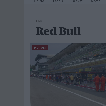
Calcio
Tennis
Basket
Motori
TAG
Red Bull
MOTORI