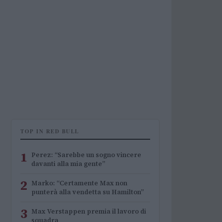
TOP IN RED BULL
1
Perez: “Sarebbe un sogno vincere
davanti alla mia gente”
2
Marko: “Certamente Max non
punterà alla vendetta su Hamilton”
3
Max Verstappen premia il lavoro di
squadra