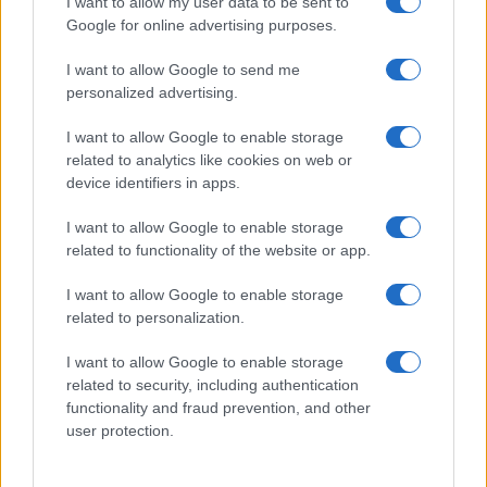
I want to allow my user data to be sent to
Google for online advertising purposes.
I want to allow Google to send me
personalized advertising.
I want to allow Google to enable storage
related to analytics like cookies on web or
Nibali: “Appena possibile mi vaccinerò”
device identifiers in apps.
"Ho fatto 15 tamponi nell'ultimo mese e vivo in simbiosi con i
I want to allow Google to enable storage
miei compagni".
related to functionality of the website or app.
Redazione Sport Magazine · 6 Mar 2021
I want to allow Google to enable storage
ALTRI SPORT
related to personalization.
I want to allow Google to enable storage
related to security, including authentication
functionality and fraud prevention, and other
user protection.