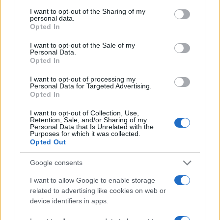
services and may gather and store information including but
not limited to your visit or usage behaviour. You may click to
I want to opt-out of the Sharing of my
personal data.
grant or deny consent to Google and its third-party tags to
Opted In
use your data for below specified purposes in below Google
consent section.
I want to opt-out of the Sale of my
Personal Data.
Opted In
I want to opt-out of processing my
Milano-Sanremo grandi firme: annunciati
Personal Data for Targeted Advertising.
i campioni iscritti
Opted In
Sabato 20 marzo si corre la Classicissima di Primavera sul
I want to opt-out of Collection, Use,
percorso tradizionale tranne che per l’esclusione del Passo
Retention, Sale, and/or Sharing of my
Personal Data that Is Unrelated with the
del Turchino (bloccato per…
Purposes for which it was collected.
Opted Out
Redazione Sport Magazine · 17 Mar 2021
Google consents
ALTRI SPORT
I want to allow Google to enable storage
related to advertising like cookies on web or
device identifiers in apps.