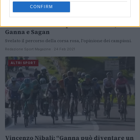
CONFIRM
Giro d’Italia 2021: il parere di Nibali,
Ganna e Sagan
Svelato il percorso della corsa rosa, l'opinione dei campioni.
Redazione Sport Magazine · 24 Feb 2021
ALTRI SPORT
Vincenzo Nibali: “Ganna può diventare un