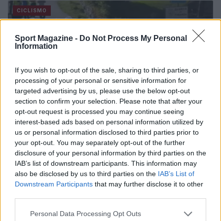
CICLISMO
Sport Magazine -
Do Not Process My Personal
Information
If you wish to opt-out of the sale, sharing to third parties, or
processing of your personal or sensitive information for
targeted advertising by us, please use the below opt-out
section to confirm your selection. Please note that after your
opt-out request is processed you may continue seeing
interest-based ads based on personal information utilized by
Tour of the Alps 2021: la lista delle stelle
us or personal information disclosed to third parties prior to
Tra i partecipanti che si daranno battaglia per la conquista
your opt-out. You may separately opt-out of the further
della maglia verde, ben 5 vincitori di grandi giri.
disclosure of your personal information by third parties on the
IAB’s list of downstream participants. This information may
Redazione Sport Magazine · 2 Apr 2021
also be disclosed by us to third parties on the
IAB’s List of
Downstream Participants
that may further disclose it to other
ALTRI SPORT
third parties.
Please note that this website/app uses one or more Google
Personal Data Processing Opt Outs