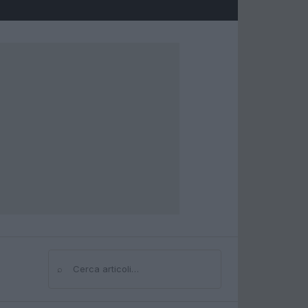
⌕
Cerca