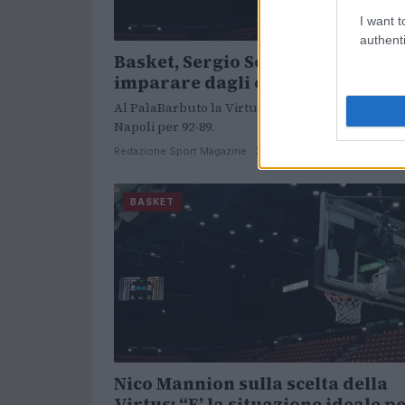
I want t
authenti
Basket, Sergio Scariolo: “Bisogn
imparare dagli errori”
Al PalaBarbuto la Virtus Bologna ha perso cont
Napoli per 92-89.
Redazione Sport Magazine · 24 Ott 2021
BASKET
Nico Mannion sulla scelta della
Virtus: “E’ la situazione ideale p