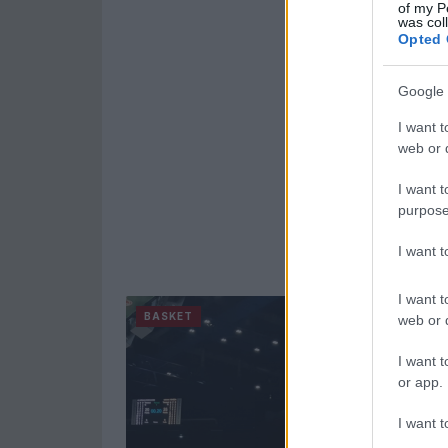
of my P
was col
Opted 
Google 
I want t
web or d
I want t
purpose
I want 
I want t
BASKET
web or d
I want t
or app.
I want t