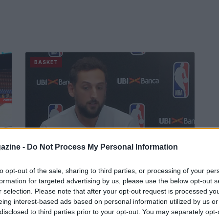
BASKET
azine -
Do Not Process My Personal Information
 la
o”
to opt-out of the sale, sharing to third parties, or processing of your per
Marco Belinelli: “L’Eurolega mi
formation for targeted advertising by us, please use the below opt-out s
a
manca”
r selection. Please note that after your opt-out request is processed y
Le dichiarazioni del cestista della Virtus Bologna.
eing interest-based ads based on personal information utilized by us or
disclosed to third parties prior to your opt-out. You may separately opt-
Redazione Sport Magazine · 18 Nov 2021