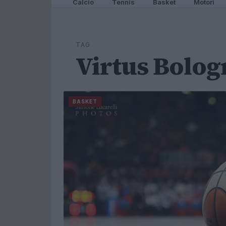
Calcio
Tennis
Basket
Motori
TAG
Virtus Bolog
BASKET