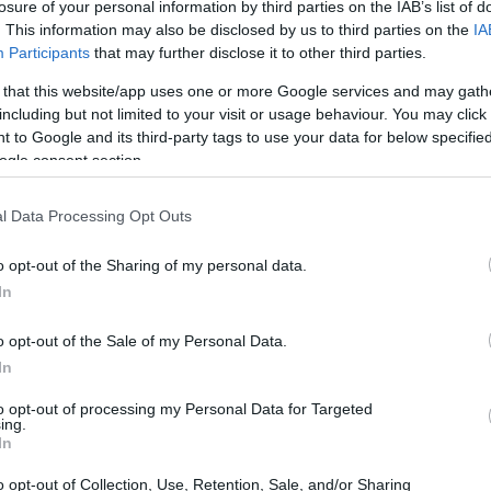
losure of your personal information by third parties on the IAB’s list of
. This information may also be disclosed by us to third parties on the
IA
BASKET
Participants
that may further disclose it to other third parties.
 that this website/app uses one or more Google services and may gath
including but not limited to your visit or usage behaviour. You may click 
 to Google and its third-party tags to use your data for below specifi
ogle consent section.
l Data Processing Opt Outs
o opt-out of the Sharing of my personal data.
In
Ricci: “La scelta più difficile della
mia vita”
o opt-out of the Sale of my Personal Data.
fida
Le parole dell'ex giocatore della Virtus Bologna
In
che ora milita tra le file dell'Olimpia Milano di
Ettore Messina.
to opt-out of processing my Personal Data for Targeted
ing.
Redazione Sport Magazine · 3 Nov 2021
In
o opt-out of Collection, Use, Retention, Sale, and/or Sharing