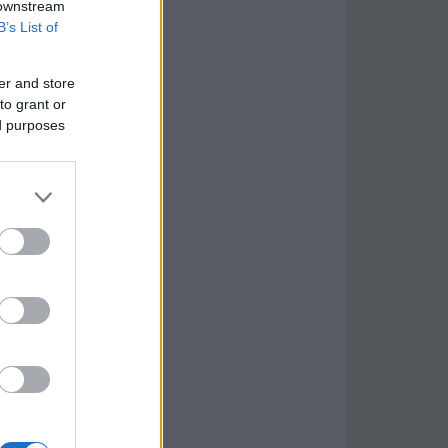
 downstream
B’s List of
er and store
to grant or
ed purposes