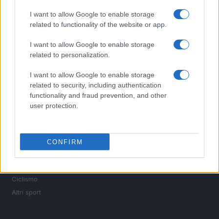
I want to allow Google to enable storage
related to functionality of the website or app.
Sportmagazine: notizie, approfondimenti e classifiche su
calcio, basket, tennis, ciclismo, motori, Formula 1,
MotoGP e Olimpiadi. Le ultime news dalle competizioni
I want to allow Google to enable storage
nazionali e internazionali, gli highlight delle partite, le
related to personalization.
interviste ai protagonisti e i risultati in tempo reale di tutte
le discipline che fanno emozionare gli appassionati di
I want to allow Google to enable storage
sport.
related to security, including authentication
functionality and fraud prevention, and other
user protection.
SEZIONI
Calcio
Tennis
CONFIRM
Basket
Motori
Ciclismo
Altri sport
MAGAZINE