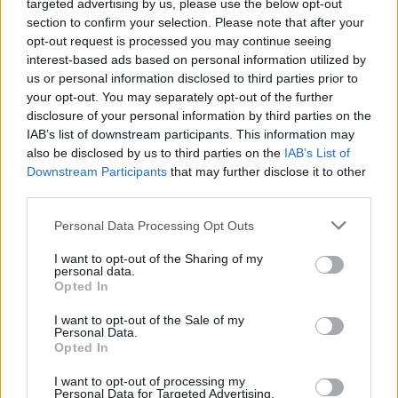
targeted advertising by us, please use the below opt-out
Francesca Lombardi · 8 Ago 2026
section to confirm your selection. Please note that after your
opt-out request is processed you may continue seeing
BASKET
interest-based ads based on personal information utilized by
us or personal information disclosed to third parties prior to
your opt-out. You may separately opt-out of the further
disclosure of your personal information by third parties on the
IAB’s list of downstream participants. This information may
also be disclosed by us to third parties on the
IAB’s List of
Downstream Participants
that may further disclose it to other
third parties.
Please note that this website/app uses one or more Google
Personal Data Processing Opt Outs
services and may gather and store information including but
not limited to your visit or usage behaviour. You may click to
I want to opt-out of the Sharing of my
personal data.
grant or deny consent to Google and its third-party tags to
Opted In
use your data for below specified purposes in below Google
Formula e date dei campionati regionali di basket
nelle Marche
consent section.
I want to opt-out of the Sale of my
Personal Data.
Andrea Conforti · 8 Ago 2026
Opted In
I want to opt-out of processing my
Personal Data for Targeted Advertising.