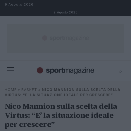
Salta al contenuto
9 Agosto 2026
9 Agosto 2026
⌕
⌕
×
HOME
»
BASKET
»
NICO MANNION SULLA SCELTA DELLA
Cerca
VIRTUS: “E’ LA SITUAZIONE IDEALE PER CRESCERE”
Nico Mannion sulla scelta della
Virtus: “E’ la situazione ideale
per crescere”