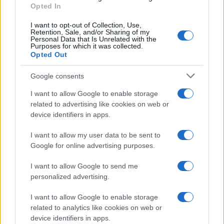
Opted In
PIÙ LETTI
I want to opt-out of Collection, Use,
1
Nazionale italiana di basket: ritiro a Folgaria e
Retention, Sale, and/or Sharing of my
amichevoli a Trento
Personal Data that Is Unrelated with the
Purposes for which it was collected.
Opted Out
2
FIBA U16 EuroBasket 2026: la formazione italiana e le
partite da seguire
Google consents
3
Formula e date dei campionati regionali di basket nelle
I want to allow Google to enable storage
Marche
related to advertising like cookies on web or
4
device identifiers in apps.
Camp Estivo di Basket: Divertimento e Apprendimento
per Giovani Atleti
I want to allow my user data to be sent to
5
Europei U18 basket: Italia e Slovenia si sfidano per
Google for online advertising purposes.
l’oro
I want to allow Google to send me
personalized advertising.
I want to allow Google to enable storage
related to analytics like cookies on web or
device identifiers in apps.