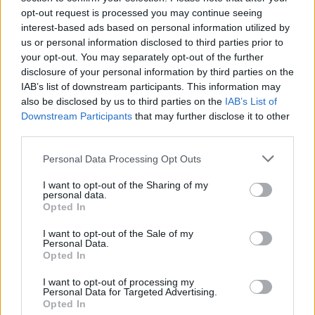
BASKET
opt-out request is processed you may continue seeing
interest-based ads based on personal information utilized by
us or personal information disclosed to third parties prior to
your opt-out. You may separately opt-out of the further
disclosure of your personal information by third parties on the
IAB’s list of downstream participants. This information may
also be disclosed by us to third parties on the
IAB’s List of
Downstream Participants
that may further disclose it to other
third parties.
Please note that this website/app uses one or more Google
Personal Data Processing Opt Outs
services and may gather and store information including but
not limited to your visit or usage behaviour. You may click to
I want to opt-out of the Sharing of my
personal data.
Basket Serie A: guida ai ruoli, al budget e alle
grant or deny consent to Google and its third-party tags to
Opted In
metriche
use your data for below specified purposes in below Google
Andrea Conforti · 7 Ago 2026
consent section.
I want to opt-out of the Sale of my
Personal Data.
Opted In
I want to opt-out of processing my
PIÙ LETTI
Personal Data for Targeted Advertising.
Opted In