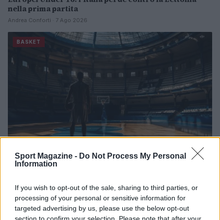
nella prima partita
Andrea Conforti · 7 Ago 2026
BASKET
Sport Magazine -
Do Not Process My Personal
Information
James Wiseman in Spagna: l’ex Memphis pronto per
l’avventura europea
If you wish to opt-out of the sale, sharing to third parties, or
processing of your personal or sensitive information for
Ilaria Mauri · 7 Ago 2026
targeted advertising by us, please use the below opt-out
section to confirm your selection. Please note that after your