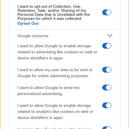
1
FIBA U16 EuroBasket 2026: la formazione italiana e le
partite da seguire
I want to opt-out of Collection, Use,
Retention, Sale, and/or Sharing of my
Personal Data that Is Unrelated with the
2
Camp Estivo di Basket: Divertimento e Apprendimento
Purposes for which it was collected.
per Giovani Atleti
Opted Out
3
Nazionale italiana di basket: ritiro a Folgaria e
Google consents
amichevoli a Trento
I want to allow Google to enable storage
4
Europei U18 basket: Italia e Slovenia si sfidano per
related to advertising like cookies on web or
l’oro
device identifiers in apps.
5
Basket 3×3: regolamento essenziale, spaziature e drill
I want to allow my user data to be sent to
mirati
Google for online advertising purposes.
I want to allow Google to send me
personalized advertising.
I want to allow Google to enable storage
related to analytics like cookies on web or
device identifiers in apps.
Sportmagazine: notizie, approfondimenti e classifiche su