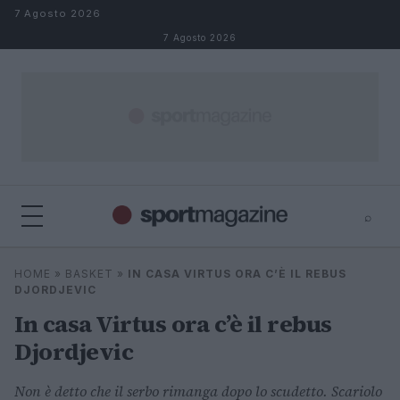
Salta al contenuto
7 Agosto 2026
7 Agosto 2026
⌕
⌕
×
HOME
»
BASKET
»
IN CASA VIRTUS ORA C’È IL REBUS
Cerca
DJORDJEVIC
In casa Virtus ora c’è il rebus
Djordjevic
Non è detto che il serbo rimanga dopo lo scudetto. Scariolo