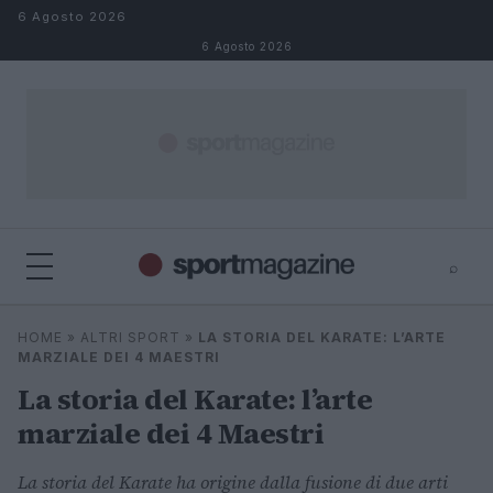
Salta al contenuto
6 Agosto 2026
6 Agosto 2026
⌕
⌕
×
HOME
»
ALTRI SPORT
»
LA STORIA DEL KARATE: L’ARTE
Cerca
MARZIALE DEI 4 MAESTRI
La storia del Karate: l’arte
marziale dei 4 Maestri
La storia del Karate ha origine dalla fusione di due arti