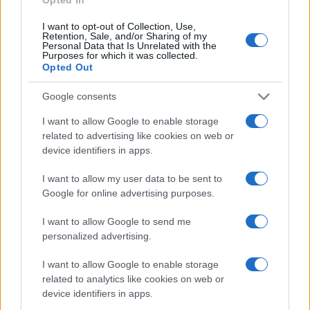
spade.
Oltre la porta di casa, puoi trovarti di fronte
I want to opt-out of Collection, Use,
Retention, Sale, and/or Sharing of my
anche un milione di nemici.
Personal Data that Is Unrelated with the
Purposes for which it was collected.
La guardia è per i principianti; più avanti si
Opted Out
torna alla posizione naturale.
I kata vanno eseguiti correttamente; il
Google consents
combattimento è altra cosa.
I want to allow Google to enable storage
Non dimenticare dove occorre usare o non
related to advertising like cookies on web or
usare la forza, rilassare o contrarre, applicare
device identifiers in apps.
la lentezza o la velocità, in ogni tecnica.
Sii sempre creativo.
I want to allow my user data to be sent to
Google for online advertising purposes.
L’abito e la cintura
I want to allow Google to send me
personalized advertising.
Nel Karate l’abito è chiamato
karate-gi
ed è
composta da una giacca (uwagi), da un paio di
I want to allow Google to enable storage
related to analytics like cookies on web or
pantaloni (zubon) di cotone bianco e da una
device identifiers in apps.
cintura (obi) che ne determina il grado. Altri