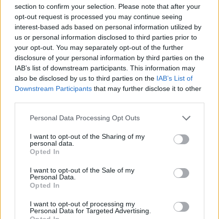
finisce con il saluto.
section to confirm your selection. Please note that after your
Nel karate non esiste iniziativa.
opt-out request is processed you may continue seeing
Il karate è dalla parte della giustizia.
interest-based ads based on personal information utilized by
Conosci prima te stesso, poi gli altri.
us or personal information disclosed to third parties prior to
your opt-out. You may separately opt-out of the further
Lo spirito viene prima della tecnica.
disclosure of your personal information by third parties on the
Libera la mente.
IAB’s list of downstream participants. This information may
La disattenzione è causa di disgrazia.
also be disclosed by us to third parties on the
IAB’s List of
Il karate non si vive solo nel dojo.
Downstream Participants
that may further disclose it to other
Il karate si pratica tutta la vita.
third parties.
Applica il karate a tutte le cose, lì è la sua
Please note that this website/app uses one or more Google
Personal Data Processing Opt Outs
ineffabile bellezza.
services and may gather and store information including but
Il karate è come l’acqua calda, occorre
not limited to your visit or usage behaviour. You may click to
I want to opt-out of the Sharing of my
riscaldarla costantemente o si raffredda.
personal data.
grant or deny consent to Google and its third-party tags to
Opted In
Non pensare a vincere, pensa piuttosto a non
use your data for below specified purposes in below Google
perdere.
consent section.
I want to opt-out of the Sale of my
Personal Data.
Cambia in funzione del tuo avversario.
Opted In
Nel combattimento devi saper padroneggiare il
Pieno e il Vuoto.
I want to opt-out of processing my
Personal Data for Targeted Advertising.
Considera mani e piedi dell’avversario come
Opted In