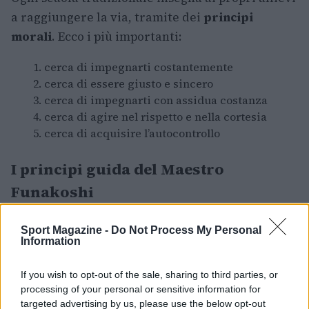
a raggiungere la via, tramite dei
principi
morali
. Ecco i più importanti:
cerca di impegnarti costantemente
cerca di essere giusto e sincero
cerca di impegnarti con assidua costanza
cerca di agire nel rispetto e nella cortesia
cerca di acquisire l’autocontrollo
I principi guida del Maestro
Funakoshi
Funakoshi, uno dei quattro grandi maestri, ha
Sport Magazine -
Do Not Process My Personal
Information
esposto
i venti principi fondamentali del
Karate
.
If you wish to opt-out of the sale, sharing to third parties, or
processing of your personal or sensitive information for
Non dimenticare che il karate-do comincia e
targeted advertising by us, please use the below opt-out