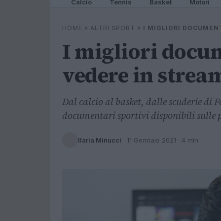
Calcio
Tennis
Basket
Motori
HOME
»
ALTRI SPORT
»
I MIGLIORI DOCUMEN
I migliori docu
vedere in strea
Dal calcio al basket, dalle scuderie di
documentari sportivi disponibili sulle
Ilaria Minucci
·
11 Gennaio 2021
· 4 min