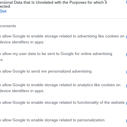
o di analizzare le ripercussioni che i
ersonal Data that Is Unrelated with the Purposes for which it
lected.
asket o calcio, riflettono sulla
cultura
di
Out
alizzarli da un punto di vista sociologico e
consents
di alcuni dei documentari sportivi più
o allow Google to enable storage related to advertising like cookies on
treaming.
evice identifiers in apps.
o allow my user data to be sent to Google for online advertising
s.
 delle migliori piattaforme streaming
to allow Google to send me personalized advertising.
i offrire prodotti adatti per qualsiasi
 presenti sulla piattaforma americana, è
o allow Google to enable storage related to analytics like cookies on
evice identifiers in apps.
o allow Google to enable storage related to functionality of the website
riera e le vicende personale di Allen Iverson,
adelphia tra la fine degli anni ’90 e l’inizio del
o allow Google to enable storage related to personalization.
amente il cosiddetto ‘Palio di Siena’ che si