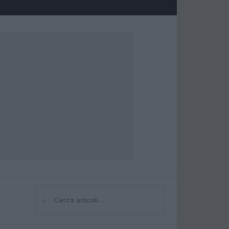
⌕
Cerca