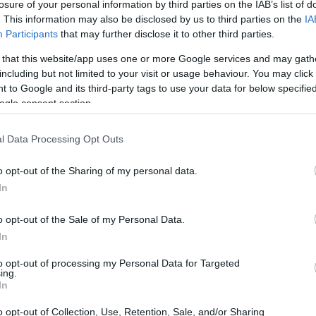
losure of your personal information by third parties on the IAB’s list of
arriere di rinomati pesi massimi.
. This information may also be disclosed by us to third parties on the
IA
Participants
that may further disclose it to other third parties.
 that this website/app uses one or more Google services and may gath
including but not limited to your visit or usage behaviour. You may click 
 to Google and its third-party tags to use your data for below specifi
ogle consent section.
l Data Processing Opt Outs
o opt-out of the Sharing of my personal data.
In
o opt-out of the Sale of my Personal Data.
In
to opt-out of processing my Personal Data for Targeted
ing.
In
o opt-out of Collection, Use, Retention, Sale, and/or Sharing