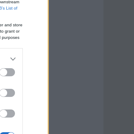
 downstream
B’s List of
er and store
to grant or
ed purposes