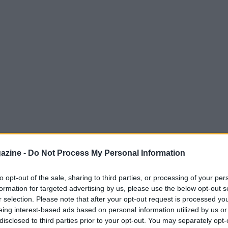
azine -
Do Not Process My Personal Information
getto di numerosi documentari disponibili su
to opt-out of the sale, sharing to third parties, or processing of your per
 Prime Video o, anche, YouTube. I
formation for targeted advertising by us, please use the below opt-out s
sarsi obiettivi molto differenti tra loro:
r selection. Please note that after your opt-out request is processed y
campioni
, infatti, sono state rilasciate
eing interest-based ads based on personal information utilized by us or
disclosed to third parties prior to your opt-out. You may separately opt-
cena
di famose squadre di calcio o rugby,