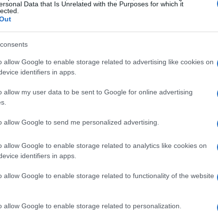
ersonal Data that Is Unrelated with the Purposes for which it
lected.
cosa che mi faceva stare male. Tante sconfitte
Out
 passato un periodo difficile. Tante critiche,
consents
 male e a criticarmi. Da una parte soffrivo,
o allow Google to enable storage related to advertising like cookies on
a di rimettermi in gioco“.
evice identifiers in apps.
iva: “Per me Max è il coach migliore d’Italia,
o allow my user data to be sent to Google for online advertising
s.
nni da quando ero andato via da casa, quando
ono cresciuto tanto, sono passato da bambino
to allow Google to send me personalized advertising.
o allow Google to enable storage related to analytics like cookies on
evice identifiers in apps.
, e anche a livello fisico, verso la fine
artite dure, lunghe e, nel match successivo,
o allow Google to enable storage related to functionality of the website
o tante cose positive, e poi quest’anno c’è
a più bella della mia vita, la nascita di mio
o allow Google to enable storage related to personalization.