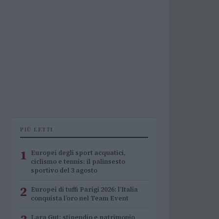
PIÙ LETTI
1
Europei degli sport acquatici,
ciclismo e tennis: il palinsesto
sportivo del 3 agosto
2
Europei di tuffi Parigi 2026: l’Italia
conquista l’oro nel Team Event
Lara Gut: stipendio e patrimonio