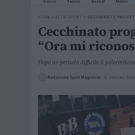
Calcio
Tennis
Basket
Motori
HOME
»
ALTRI SPORT
»
CECCHINATO PROGETT
Cecchinato proge
“Ora mi riconos
Dopo un periodo difficile il palermitan
Redazione Sport Magazine
·
12 Gennaio 2021