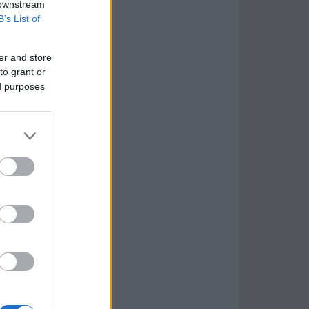
 downstream
B’s List of
er and store
to grant or
ed purposes