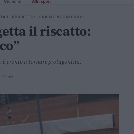
Ciclismo
Altri sport
A IL RISCATTO: “ORA MI RICONOSCO”
tta il riscatto:
co”
o è pronto a tornare protagonista.
· 2 min