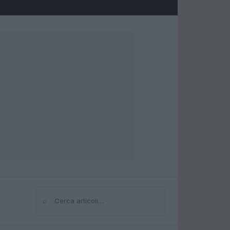
⌕
Cerca