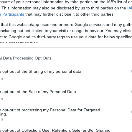
losure of your personal information by third parties on the IAB’s list of
hé avevo bisogno di ritrovare quelle buone
. This information may also be disclosed by us to third parties on the
IA
Participants
that may further disclose it to other third parties.
o e , da n. 16, ero uscito dalla top 100”.
 that this website/app uses one or more Google services and may gath
including but not limited to your visit or usage behaviour. You may click 
 to Google and its third-party tags to use your data for below specifi
ogle consent section.
l Data Processing Opt Outs
o opt-out of the Sharing of my personal data.
In
o opt-out of the Sale of my Personal Data.
In
to opt-out of processing my Personal Data for Targeted
ing.
In
o opt-out of Collection, Use, Retention, Sale, and/or Sharing