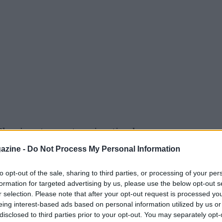
Sky si sente pronto a ripartire dopo un
e ci sono stati segni di ripresa, e ora il
azine -
Do Not Process My Personal Information
n anno da protagonista: “Ho ritrovato il
to opt-out of the sale, sharing to third parties, or processing of your per
avevano conosciuto. Sì, ci sono cose positive,
formation for targeted advertising by us, please use the below opt-out s
 l’atteggiamento, ma anche a livello fisico.
r selection. Please note that after your opt-out request is processed y
Questo stop mi è servito perché ho avuto la
eing interest-based ads based on personal information utilized by us or
disclosed to third parties prior to your opt-out. You may separately opt-
sono stato tante ore in campo con Max,