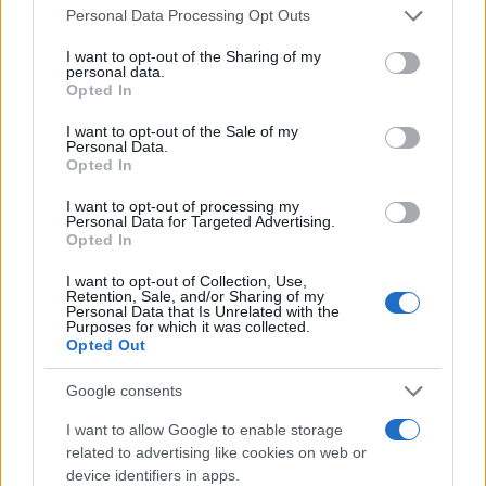
Please note that this website/app uses one or more Google
Personal Data Processing Opt Outs
services and may gather and store information including but
ALTRI SPORT
not limited to your visit or usage behaviour. You may click to
I want to opt-out of the Sharing of my
personal data.
grant or deny consent to Google and its third-party tags to
Opted In
use your data for below specified purposes in below Google
consent section.
I want to opt-out of the Sale of my
Personal Data.
Opted In
I want to opt-out of processing my
Personal Data for Targeted Advertising.
Opted In
I want to opt-out of Collection, Use,
Retention, Sale, and/or Sharing of my
Personal Data that Is Unrelated with the
Purposes for which it was collected.
Tutti i livelli del campionato di pallavolo femminile in
Opted Out
Italia
Andrea Conforti · 8 Ago 2026
Google consents
I want to allow Google to enable storage
related to advertising like cookies on web or
device identifiers in apps.
PIÙ LETTI