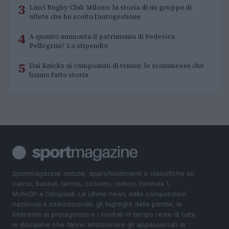
3
Linci Rugby Club Milano: la storia di un gruppo di
atlete che ha scelto l’autogestione
4
A quanto ammonta il patrimonio di Federica
Pellegrini? Lo stipendio
5
Dai Knicks ai campionati di tennis: le scommesse che
hanno fatto storia
Sportmagazine: notizie, approfondimenti e classifiche su
calcio, basket, tennis, ciclismo, motori, Formula 1,
MotoGP e Olimpiadi. Le ultime news dalle competizioni
nazionali e internazionali, gli highlight delle partite, le
interviste ai protagonisti e i risultati in tempo reale di tutte
le discipline che fanno emozionare gli appassionati di