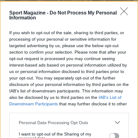
Sport Magazine -
Do Not Process My Personal
Information
If you wish to opt-out of the sale, sharing to third parties, or
processing of your personal or sensitive information for
targeted advertising by us, please use the below opt-out
La fine della carriera
section to confirm your selection. Please note that after your
opt-out request is processed you may continue seeing
interest-based ads based on personal information utilized by
Nel 2004 il Golden Boy decise di entrare
us or personal information disclosed to third parties prior to
definitivamente nella storia, realizzando un
your opt-out. You may separately opt-out of the further
disclosure of your personal information by third parties on the
record incredibile.
Sconfiggendo il tedesco
IAB’s list of downstream participants. This information may
Felix Sturm nei pesi medi, ottenne la sesta
also be disclosed by us to third parties on the
IAB’s List of
cintura in sei categorie differenti.
Downstream Participants
that may further disclose it to other
third parties.
Non sazio decise di affrontare la coraggiosa
Please note that this website/app uses one or more Google
Personal Data Processing Opt Outs
conquista delle cinture WBA, WBC ed IBF
services and may gather and store information including but
sfidando
Bernard Hopkins, pugile imbattuto da
not limited to your visit or usage behaviour. You may click to
I want to opt-out of the Sharing of my