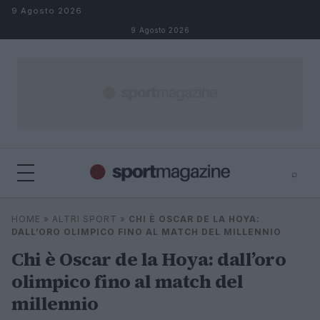
Salta al contenuto
9 Agosto 2026
9 Agosto 2026
⌕
⌕
×
HOME
»
ALTRI SPORT
»
CHI È OSCAR DE LA HOYA:
Cerca
DALL’ORO OLIMPICO FINO AL MATCH DEL MILLENNIO
Chi è Oscar de la Hoya: dall’oro
olimpico fino al match del
millennio