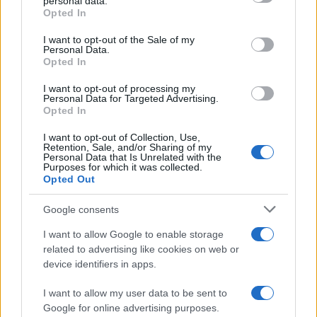
personal data.
grant or deny consent to Google and its third-party tags to
dieci anni
. L’incontro fu una grossa sconfitta per
Opted In
use your data for below specified purposes in below Google
de la Hoya, che subì il primo KO in tutta la sua
consent section.
I want to opt-out of the Sale of my
carriera. Dopo questo incontro si fermò per 15
Personal Data.
Opted In
mesi, fondando l
a Golden Boy Promotion
, polo
I want to opt-out of processing my
manageriale da cui è passato anche un campione
Personal Data for Targeted Advertising.
come
Canelo Alvarez
.
Opted In
I want to opt-out of Collection, Use,
Nel 2006, dopo aver riconquistato la corona WBC
Retention, Sale, and/or Sharing of my
Personal Data that Is Unrelated with the
superwelter,
decise di accettare la sfida
Purposes for which it was collected.
Opted Out
con Floyd Mayweather, Jr. dando vita al match
più importante, al di fuori della categoria pesi
Google consents
massimi, nella storia della boxe
. Tuttavia,
I want to allow Google to enable storage
nonostante l’equilibrio del match, de la Hoya non
related to advertising like cookies on web or
riuscì a ottenere questa ennesima soddisfazione.
device identifiers in apps.
Non potendo ottenere la rivincita, visto il ritiro
I want to allow my user data to be sent to
Google for online advertising purposes.
del rivale, il
suo ultimo match fu quello contro il