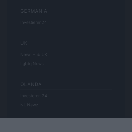
GERMANIA
Investieren24
UK
News Hub UK
Lgbtq News
OLANDA
Investeren 24
NL Newz