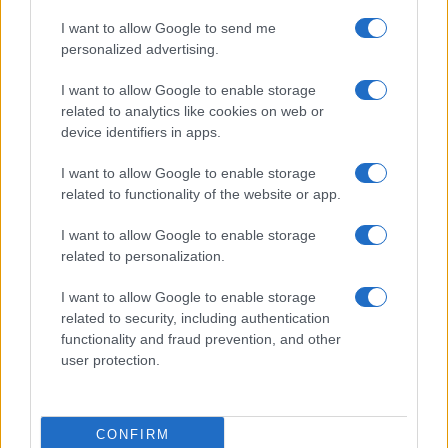
filippino Manny Pacquiao
. La sfida, avvenuta nel
I want to allow Google to send me
personalized advertising.
dicembre del 2008, fu una pesante sconfitta per
Oscar che al termine del nono round, su
I want to allow Google to enable storage
suggerimento del suo entourage, decise di
related to analytics like cookies on web or
device identifiers in apps.
chiedere la sospensione onde evitare una
punizione troppo pesante. Dopo essersi ritirato
I want to allow Google to enable storage
nel 2009,
nell’agosto 2020 ha annunciato il suo
related to functionality of the website or app.
ritorno sul ring
per l’anno successivo.
I want to allow Google to enable storage
related to personalization.
LEGGI ANCHE:
La storia di Muhammad Ali: tutto
sul più grande pugile di tutti i tempi
I want to allow Google to enable storage
related to security, including authentication
functionality and fraud prevention, and other
user protection.
AUTORE
Redazione Sportmagazine
CONFIRM