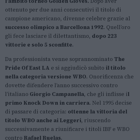
l’ambito torneo Golden Gloves.
Dopo aver
ottenuto per due anni consecutivi il titolo di
campione americano, divenne celebre grazie al
successo olimpico a Barcellona 1992
. Quell’oro
gli fece lasciare il dilettantismo,
dopo 223
vittorie e solo 5 sconfitte
.
Da professionista venne soprannominato
The
Pride Of East LA
e si aggiudicò subito
il titolo
nella categoria versione WBO
. Onorificenza che
dovette difendere l’anno successivo contro
l’italiano
Giorgio Campanella
, che gli inflisse i
l
primo Knock Down in carriera
. Nel 1995 decise
di passare di categoria:
ottenne la vittoria del
titolo WBO anche ai Leggeri
, riuscendo
successivamente a riunificare i titoli IBF e WBO
contro
Rafael Ruelas
.